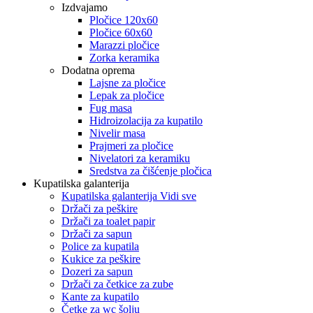
Izdvajamo
Pločice 120x60
Pločice 60x60
Marazzi pločice
Zorka keramika
Dodatna oprema
Lajsne za pločice
Lepak za pločice
Fug masa
Hidroizolacija za kupatilo
Nivelir masa
Prajmeri za pločice
Nivelatori za keramiku
Sredstva za čišćenje pločica
Kupatilska galanterija
Kupatilska galanterija Vidi sve
Držači za peškire
Držači za toalet papir
Držači za sapun
Police za kupatila
Kukice za peškire
Dozeri za sapun
Držači za četkice za zube
Kante za kupatilo
Četke za wc šolju