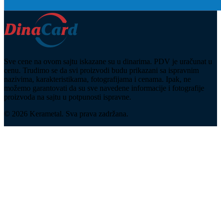
Sve cene na ovom sajtu iskazane su u dinarima. PDV je uračunat u
cenu. Trudimo se da svi proizvodi budu prikazani sa ispravnim
nazivima, karakteristikama, fotografijama i cenama. Ipak, ne
možemo garantovati da su sve navedene informacije i fotografije
proizvoda na sajtu u potpunosti ispravne.
© 2026 Kerametal. Sva prava zadržana.