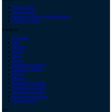
Uslovi prodaje
Način isporuke
Politika privatnosti i zaštita podataka
Prodaja na 12 rata
Kategorije
Tuš kabine
Kade
Sanitarije
Slavine
Tuševi
Pločice
Kupatilska galanterija
Kupatilski nameštaj
Bojleri
Sudopere
Radijatori za kupatilo
Ventilatori za kupatilo
Vodovodni materijal
Kanalizacioni materijal
Rezervni delovi
Info