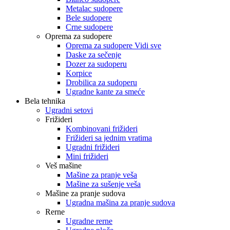
Metalac sudopere
Bele sudopere
Crne sudopere
Oprema za sudopere
Oprema za sudopere Vidi sve
Daske za sečenje
Dozer za sudoperu
Korpice
Drobilica za sudoperu
Ugradne kante za smeće
Bela tehnika
Ugradni setovi
Frižideri
Kombinovani frižideri
Frižideri sa jednim vratima
Ugradni frižideri
Mini frižideri
Veš mašine
Mašine za pranje veša
Mašine za sušenje veša
Mašine za pranje sudova
Ugradna mašina za pranje sudova
Rerne
Ugradne rerne