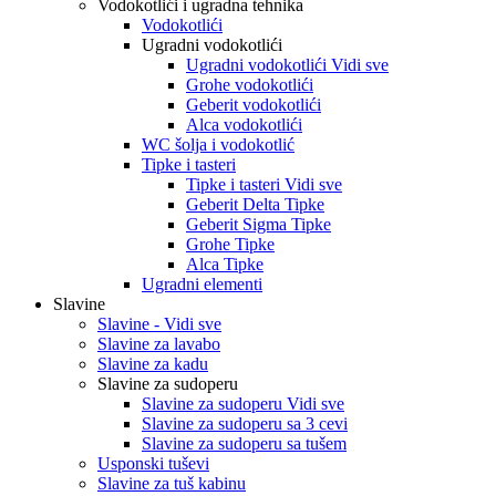
Vodokotlići i ugradna tehnika
Vodokotlići
Ugradni vodokotlići
Ugradni vodokotlići Vidi sve
Grohe vodokotlići
Geberit vodokotlići
Alca vodokotlići
WC šolja i vodokotlić
Tipke i tasteri
Tipke i tasteri Vidi sve
Geberit Delta Tipke
Geberit Sigma Tipke
Grohe Tipke
Alca Tipke
Ugradni elementi
Slavine
Slavine - Vidi sve
Slavine za lavabo
Slavine za kadu
Slavine za sudoperu
Slavine za sudoperu Vidi sve
Slavine za sudoperu sa 3 cevi
Slavine za sudoperu sa tušem
Usponski tuševi
Slavine za tuš kabinu