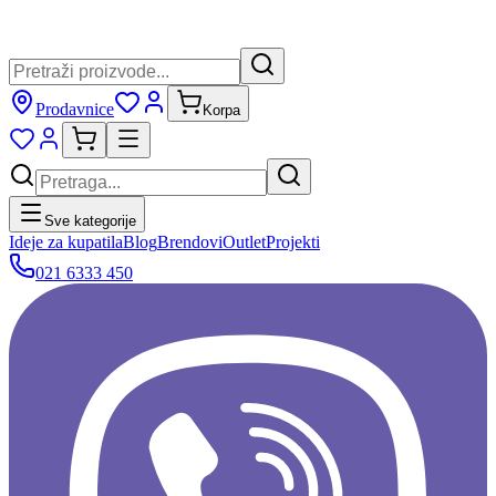
Prodavnice
Korpa
Sve kategorije
Ideje za kupatila
Blog
Brendovi
Outlet
Projekti
021 6333 450