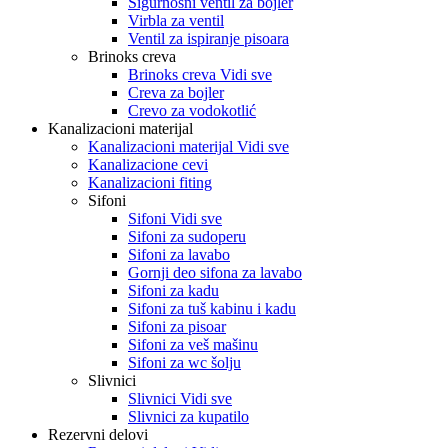
Sigurnosni ventil za bojler
Virbla za ventil
Ventil za ispiranje pisoara
Brinoks creva
Brinoks creva Vidi sve
Creva za bojler
Crevo za vodokotlić
Kanalizacioni materijal
Kanalizacioni materijal Vidi sve
Kanalizacione cevi
Kanalizacioni fiting
Sifoni
Sifoni Vidi sve
Sifoni za sudoperu
Sifoni za lavabo
Gornji deo sifona za lavabo
Sifoni za kadu
Sifoni za tuš kabinu i kadu
Sifoni za pisoar
Sifoni za veš mašinu
Sifoni za wc šolju
Slivnici
Slivnici Vidi sve
Slivnici za kupatilo
Rezervni delovi