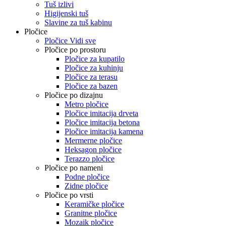
Tuš izlivi
Higijenski tuš
Slavine za tuš kabinu
Pločice
Pločice Vidi sve
Pločice po prostoru
Pločice za kupatilo
Pločice za kuhinju
Pločice za terasu
Pločice za bazen
Pločice po dizajnu
Metro pločice
Pločice imitacija drveta
Pločice imitacija betona
Pločice imitacija kamena
Mermerne pločice
Heksagon pločice
Terazzo pločice
Pločice po nameni
Podne pločice
Zidne pločice
Pločice po vrsti
Keramičke pločice
Granitne pločice
Mozaik pločice