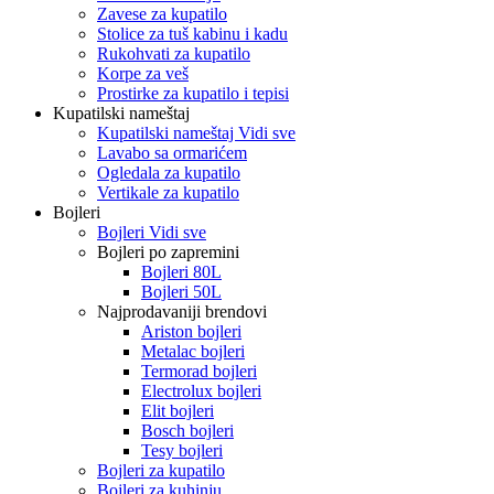
Zavese za kupatilo
Stolice za tuš kabinu i kadu
Rukohvati za kupatilo
Korpe za veš
Prostirke za kupatilo i tepisi
Kupatilski nameštaj
Kupatilski nameštaj Vidi sve
Lavabo sa ormarićem
Ogledala za kupatilo
Vertikale za kupatilo
Bojleri
Bojleri Vidi sve
Bojleri po zapremini
Bojleri 80L
Bojleri 50L
Najprodavaniji brendovi
Ariston bojleri
Metalac bojleri
Termorad bojleri
Electrolux bojleri
Elit bojleri
Bosch bojleri
Tesy bojleri
Bojleri za kupatilo
Bojleri za kuhinju