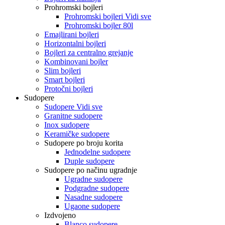
Prohromski bojleri
Prohromski bojleri Vidi sve
Prohromski bojler 80l
Emajlirani bojleri
Horizontalni bojleri
Bojleri za centralno grejanje
Kombinovani bojler
Slim bojleri
Smart bojleri
Protočni bojleri
Sudopere
Sudopere Vidi sve
Granitne sudopere
Inox sudopere
Keramičke sudopere
Sudopere po broju korita
Jednodelne sudopere
Duple sudopere
Sudopere po načinu ugradnje
Ugradne sudopere
Podgradne sudopere
Nasadne sudopere
Ugaone sudopere
Izdvojeno
Blanco sudopere