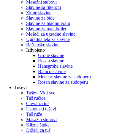
Masažni stubovi
Slavine sa filterom
Zidne slavine
Slavine za bide
Slavine za hladnu vodu
Slavine za mali bojler
Mešači za ugradne slavine
Ugradna tela za slavine
Baštenske slavine
Izdvojeno
Grohe slavine
Rosan slavine
Hansgrohe slavine
Blanco slavine
Metalac slavine za sudoperu
Rosan slavine za sudoperu
Tuševi
Tuševi Vidi sve
Tuš ručice
Creva za tuš
Usponski tuševi
Tuš ruže
Masažni stubovi
Klizne šipke
Držači za tuš