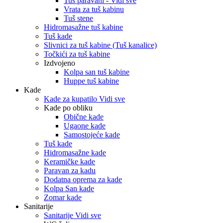
Tuš paravani - Vidi sve
Vrata za tuš kabinu
Tuš stene
Hidromasažne tuš kabine
Tuš kade
Slivnici za tuš kabine (Tuš kanalice)
Točkići za tuš kabine
Izdvojeno
Kolpa san tuš kabine
Huppe tuš kabine
Kade
Kade za kupatilo Vidi sve
Kade po obliku
Obične kade
Ugaone kade
Samostojeće kade
Tuš kade
Hidromasažne kade
Keramičke kade
Paravan za kadu
Dodatna oprema za kade
Kolpa San kade
Zomar kade
Sanitarije
Sanitarije Vidi sve