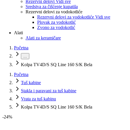
Rezervni delovi Vidi sve
Sredstva za čišćenje kupatila
Rezervni delovi za vodokotliće
Rezervni delovi za vodokotliće Vidi sve
Plovak za vodokotlić
Zvono za vodokotlić
Alati
Alati za keramičare
Početna
…
Kolpa TV4D/S SQ Line 160 S/K Bela
Početna
Tuš kabine
Stakla i paravani za tuš kabine
Vrata za tuš kabinu
Kolpa TV4D/S SQ Line 160 S/K Bela
-
24
%