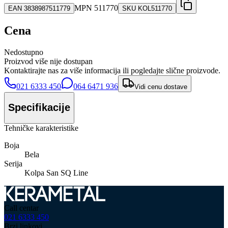
MPN
511770
EAN
3838987511779
SKU
KOL511770
Cena
Nedostupno
Proizvod više nije dostupan
Kontaktirajte nas za više informacija ili pogledajte slične proizvode.
021 6333 450
064 6471 936
Vidi cenu dostave
Specifikacije
Tehničke karakteristike
Boja
Bela
Serija
Kolpa San SQ Line
Call centar
021 6333 450
Brzi linkovi