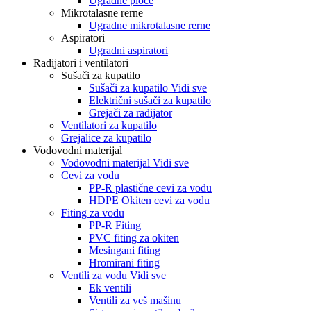
Ugradne ploče
Mikrotalasne rerne
Ugradne mikrotalasne rerne
Aspiratori
Ugradni aspiratori
Radijatori i ventilatori
Sušači za kupatilo
Sušači za kupatilo Vidi sve
Električni sušači za kupatilo
Grejači za radijator
Ventilatori za kupatilo
Grejalice za kupatilo
Vodovodni materijal
Vodovodni materijal Vidi sve
Cevi za vodu
PP-R plastične cevi za vodu
HDPE Okiten cevi za vodu
Fiting za vodu
PP-R Fiting
PVC fiting za okiten
Mesingani fiting
Hromirani fiting
Ventili za vodu Vidi sve
Ek ventili
Ventili za veš mašinu