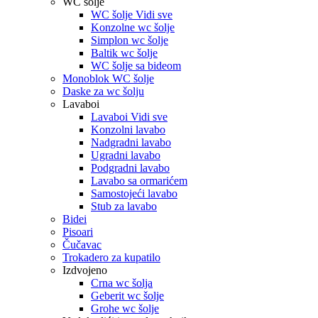
WC šolje
WC šolje Vidi sve
Konzolne wc šolje
Simplon wc šolje
Baltik wc šolje
WC šolje sa bideom
Monoblok WC šolje
Daske za wc šolju
Lavaboi
Lavaboi Vidi sve
Konzolni lavabo
Nadgradni lavabo
Ugradni lavabo
Podgradni lavabo
Lavabo sa ormarićem
Samostojeći lavabo
Stub za lavabo
Bidei
Pisoari
Čučavac
Trokadero za kupatilo
Izdvojeno
Crna wc šolja
Geberit wc šolje
Grohe wc šolje