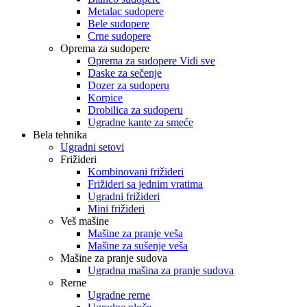
Metalac sudopere
Bele sudopere
Crne sudopere
Oprema za sudopere
Oprema za sudopere Vidi sve
Daske za sečenje
Dozer za sudoperu
Korpice
Drobilica za sudoperu
Ugradne kante za smeće
Bela tehnika
Ugradni setovi
Frižideri
Kombinovani frižideri
Frižideri sa jednim vratima
Ugradni frižideri
Mini frižideri
Veš mašine
Mašine za pranje veša
Mašine za sušenje veša
Mašine za pranje sudova
Ugradna mašina za pranje sudova
Rerne
Ugradne rerne