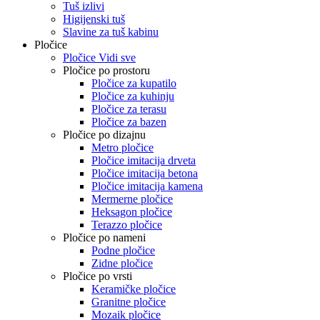
Tuš izlivi
Higijenski tuš
Slavine za tuš kabinu
Pločice
Pločice Vidi sve
Pločice po prostoru
Pločice za kupatilo
Pločice za kuhinju
Pločice za terasu
Pločice za bazen
Pločice po dizajnu
Metro pločice
Pločice imitacija drveta
Pločice imitacija betona
Pločice imitacija kamena
Mermerne pločice
Heksagon pločice
Terazzo pločice
Pločice po nameni
Podne pločice
Zidne pločice
Pločice po vrsti
Keramičke pločice
Granitne pločice
Mozaik pločice