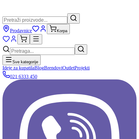
Prodavnice
Korpa
Sve kategorije
Ideje za kupatila
Blog
Brendovi
Outlet
Projekti
021 6333 450