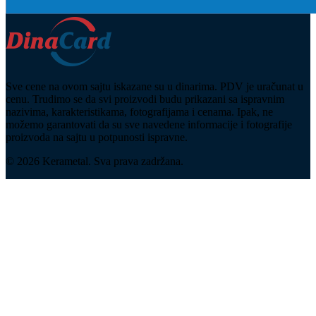
Sve cene na ovom sajtu iskazane su u dinarima. PDV je uračunat u
cenu. Trudimo se da svi proizvodi budu prikazani sa ispravnim
nazivima, karakteristikama, fotografijama i cenama. Ipak, ne
možemo garantovati da su sve navedene informacije i fotografije
proizvoda na sajtu u potpunosti ispravne.
© 2026 Kerametal. Sva prava zadržana.