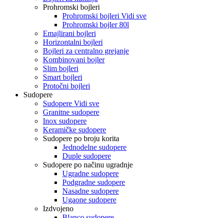
Prohromski bojleri
Prohromski bojleri Vidi sve
Prohromski bojler 80l
Emajlirani bojleri
Horizontalni bojleri
Bojleri za centralno grejanje
Kombinovani bojler
Slim bojleri
Smart bojleri
Protočni bojleri
Sudopere
Sudopere Vidi sve
Granitne sudopere
Inox sudopere
Keramičke sudopere
Sudopere po broju korita
Jednodelne sudopere
Duple sudopere
Sudopere po načinu ugradnje
Ugradne sudopere
Podgradne sudopere
Nasadne sudopere
Ugaone sudopere
Izdvojeno
Blanco sudopere