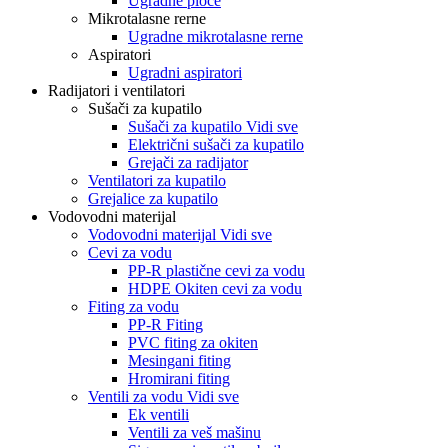
Ugradne ploče
Mikrotalasne rerne
Ugradne mikrotalasne rerne
Aspiratori
Ugradni aspiratori
Radijatori i ventilatori
Sušači za kupatilo
Sušači za kupatilo Vidi sve
Električni sušači za kupatilo
Grejači za radijator
Ventilatori za kupatilo
Grejalice za kupatilo
Vodovodni materijal
Vodovodni materijal Vidi sve
Cevi za vodu
PP-R plastične cevi za vodu
HDPE Okiten cevi za vodu
Fiting za vodu
PP-R Fiting
PVC fiting za okiten
Mesingani fiting
Hromirani fiting
Ventili za vodu Vidi sve
Ek ventili
Ventili za veš mašinu