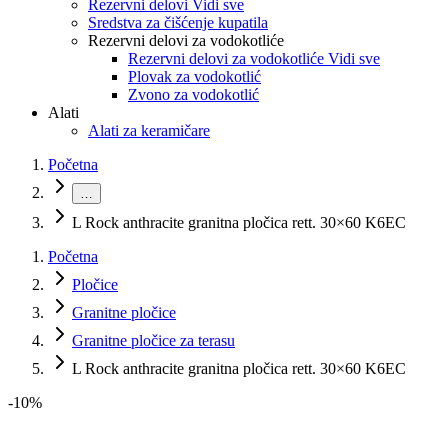
Rezervni delovi Vidi sve
Sredstva za čišćenje kupatila
Rezervni delovi za vodokotliće
Rezervni delovi za vodokotliće Vidi sve
Plovak za vodokotlić
Zvono za vodokotlić
Alati
Alati za keramičare
Početna
…
L Rock anthracite granitna pločica rett. 30×60 K6EC
Početna
Pločice
Granitne pločice
Granitne pločice za terasu
L Rock anthracite granitna pločica rett. 30×60 K6EC
-
10
%