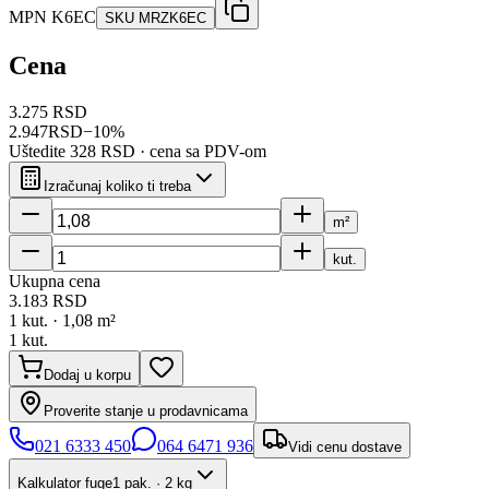
MPN
K6EC
SKU
MRZK6EC
Cena
3.275 RSD
2.947
RSD
−
10
%
Uštedite
328 RSD
· cena sa PDV-om
Izračunaj koliko ti treba
m²
kut.
Ukupna cena
3.183
RSD
1
kut. ·
1,08
m²
1
kut.
Dodaj u korpu
Proverite stanje u prodavnicama
021 6333 450
064 6471 936
Vidi cenu dostave
Kalkulator fuge
1 pak. · 2 kg