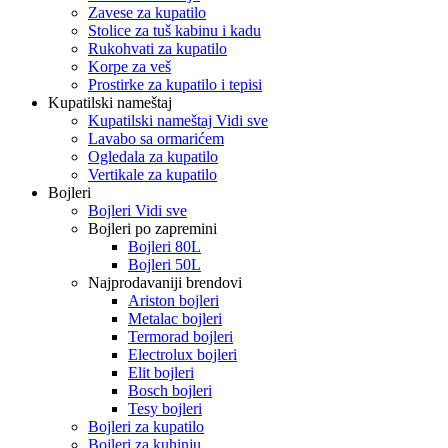
Zavese za kupatilo
Stolice za tuš kabinu i kadu
Rukohvati za kupatilo
Korpe za veš
Prostirke za kupatilo i tepisi
Kupatilski nameštaj
Kupatilski nameštaj Vidi sve
Lavabo sa ormarićem
Ogledala za kupatilo
Vertikale za kupatilo
Bojleri
Bojleri Vidi sve
Bojleri po zapremini
Bojleri 80L
Bojleri 50L
Najprodavaniji brendovi
Ariston bojleri
Metalac bojleri
Termorad bojleri
Electrolux bojleri
Elit bojleri
Bosch bojleri
Tesy bojleri
Bojleri za kupatilo
Bojleri za kuhinju