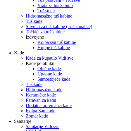
Tuš paravani - Vidi sve
Vrata za tuš kabinu
Tuš stene
Hidromasažne tuš kabine
Tuš kade
Slivnici za tuš kabine (Tuš kanalice)
Točkići za tuš kabine
Izdvojeno
Kolpa san tuš kabine
Huppe tuš kabine
Kade
Kade za kupatilo Vidi sve
Kade po obliku
Obične kade
Ugaone kade
Samostojeće kade
Tuš kade
Hidromasažne kade
Keramičke kade
Paravan za kadu
Dodatna oprema za kade
Kolpa San kade
Zomar kade
Sanitarije
Sanitarije Vidi sve