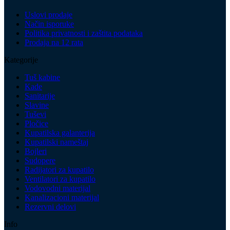
Uslovi prodaje
Način isporuke
Politika privatnosti i zaštita podataka
Prodaja na 12 rata
Kategorije
Tuš kabine
Kade
Sanitarije
Slavine
Tuševi
Pločice
Kupatilska galanterija
Kupatilski nameštaj
Bojleri
Sudopere
Radijatori za kupatilo
Ventilatori za kupatilo
Vodovodni materijal
Kanalizacioni materijal
Rezervni delovi
Info