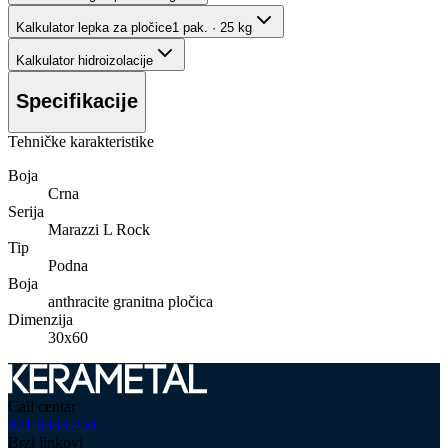
Kalkulator lepka za pločice
1 pak. · 25 kg
Kalkulator hidroizolacije
Specifikacije
Tehničke karakteristike
Boja
Crna
Serija
Marazzi L Rock
Tip
Podna
Boja
anthracite granitna pločica
Dimenzija
30x60
Call centar
021 6333 450
Brzi linkovi