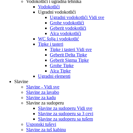
Vodokotlići i ugradna tehnika
Vodokotlići
Ugradni vodokotlići
Ugradni vodokotlići Vidi sve
Grohe vodokotlići
Geberit vodokotlići
Alca vodokotlići
WC šolja i vodokotlić
Tipke i tasteri
Tipke i tasteri Vidi sve
Geberit Delta Tipke
Geberit Sigma Tipke
Grohe Tipke
Alca Tipke
Ugradni elementi
Slavine
Slavine - Vidi sve
Slavine za lavabo
Slavine za kadu
Slavine za sudoperu
Slavine za sudoperu Vidi sve
Slavine za sudoperu sa 3 cevi
Slavine za sudoperu sa tušem
Usponski tuševi
Slavine za tuš kabinu