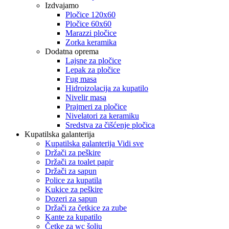
Izdvajamo
Pločice 120x60
Pločice 60x60
Marazzi pločice
Zorka keramika
Dodatna oprema
Lajsne za pločice
Lepak za pločice
Fug masa
Hidroizolacija za kupatilo
Nivelir masa
Prajmeri za pločice
Nivelatori za keramiku
Sredstva za čišćenje pločica
Kupatilska galanterija
Kupatilska galanterija Vidi sve
Držači za peškire
Držači za toalet papir
Držači za sapun
Police za kupatila
Kukice za peškire
Dozeri za sapun
Držači za četkice za zube
Kante za kupatilo
Četke za wc šolju