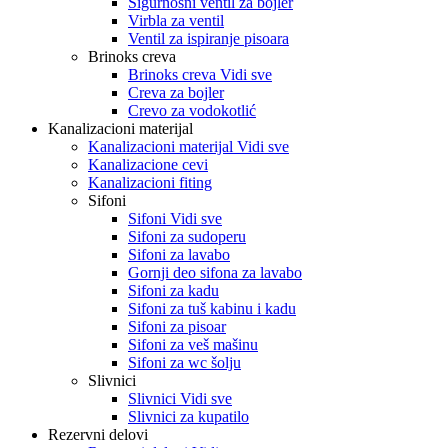
Sigurnosni ventil za bojler
Virbla za ventil
Ventil za ispiranje pisoara
Brinoks creva
Brinoks creva Vidi sve
Creva za bojler
Crevo za vodokotlić
Kanalizacioni materijal
Kanalizacioni materijal Vidi sve
Kanalizacione cevi
Kanalizacioni fiting
Sifoni
Sifoni Vidi sve
Sifoni za sudoperu
Sifoni za lavabo
Gornji deo sifona za lavabo
Sifoni za kadu
Sifoni za tuš kabinu i kadu
Sifoni za pisoar
Sifoni za veš mašinu
Sifoni za wc šolju
Slivnici
Slivnici Vidi sve
Slivnici za kupatilo
Rezervni delovi