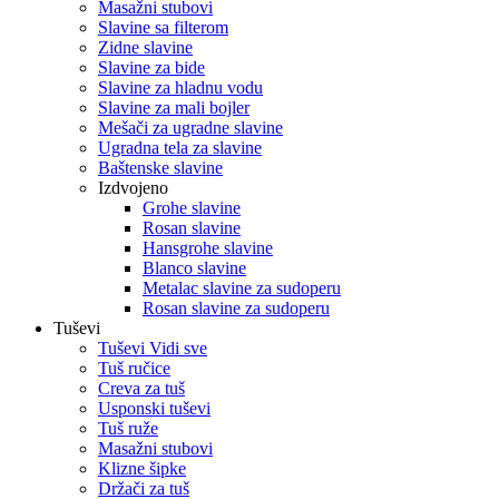
Masažni stubovi
Slavine sa filterom
Zidne slavine
Slavine za bide
Slavine za hladnu vodu
Slavine za mali bojler
Mešači za ugradne slavine
Ugradna tela za slavine
Baštenske slavine
Izdvojeno
Grohe slavine
Rosan slavine
Hansgrohe slavine
Blanco slavine
Metalac slavine za sudoperu
Rosan slavine za sudoperu
Tuševi
Tuševi Vidi sve
Tuš ručice
Creva za tuš
Usponski tuševi
Tuš ruže
Masažni stubovi
Klizne šipke
Držači za tuš