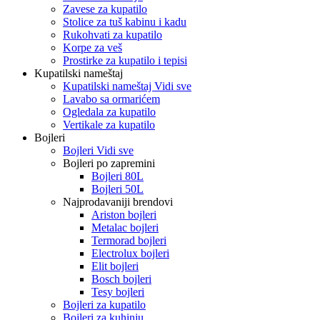
Zavese za kupatilo
Stolice za tuš kabinu i kadu
Rukohvati za kupatilo
Korpe za veš
Prostirke za kupatilo i tepisi
Kupatilski nameštaj
Kupatilski nameštaj Vidi sve
Lavabo sa ormarićem
Ogledala za kupatilo
Vertikale za kupatilo
Bojleri
Bojleri Vidi sve
Bojleri po zapremini
Bojleri 80L
Bojleri 50L
Najprodavaniji brendovi
Ariston bojleri
Metalac bojleri
Termorad bojleri
Electrolux bojleri
Elit bojleri
Bosch bojleri
Tesy bojleri
Bojleri za kupatilo
Bojleri za kuhinju