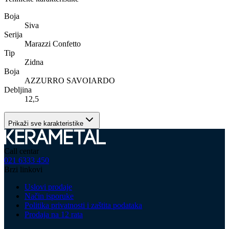
Boja
Siva
Serija
Marazzi Confetto
Tip
Zidna
Boja
AZZURRO SAVOIARDO
Debljina
12,5
Prikaži sve karakteristike
Call centar
021 6333 450
Brzi linkovi
Uslovi prodaje
Način isporuke
Politika privatnosti i zaštita podataka
Prodaja na 12 rata