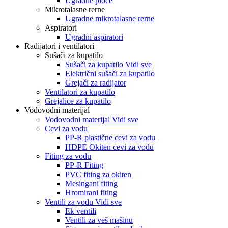
Ugradne ploče
Mikrotalasne rerne
Ugradne mikrotalasne rerne
Aspiratori
Ugradni aspiratori
Radijatori i ventilatori
Sušači za kupatilo
Sušači za kupatilo Vidi sve
Električni sušači za kupatilo
Grejači za radijator
Ventilatori za kupatilo
Grejalice za kupatilo
Vodovodni materijal
Vodovodni materijal Vidi sve
Cevi za vodu
PP-R plastične cevi za vodu
HDPE Okiten cevi za vodu
Fiting za vodu
PP-R Fiting
PVC fiting za okiten
Mesingani fiting
Hromirani fiting
Ventili za vodu Vidi sve
Ek ventili
Ventili za veš mašinu