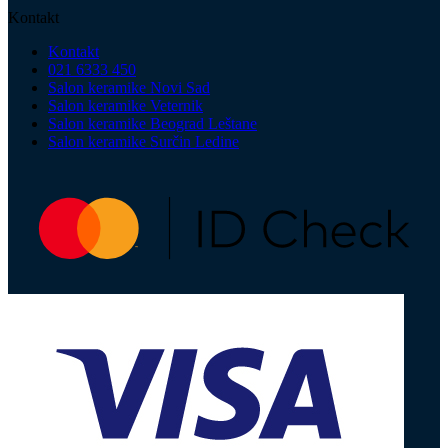
Kontakt
Kontakt
021 6333 450
Salon keramike Novi Sad
Salon keramike Veternik
Salon keramike Beograd Leštane
Salon keramike Surčin Ledine