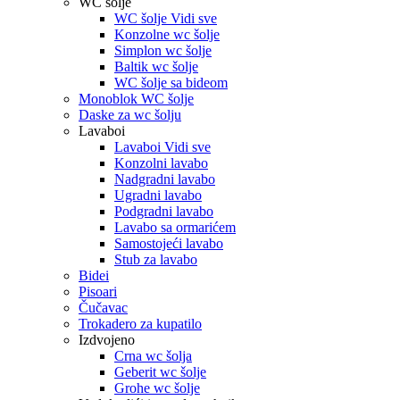
WC šolje
WC šolje Vidi sve
Konzolne wc šolje
Simplon wc šolje
Baltik wc šolje
WC šolje sa bideom
Monoblok WC šolje
Daske za wc šolju
Lavaboi
Lavaboi Vidi sve
Konzolni lavabo
Nadgradni lavabo
Ugradni lavabo
Podgradni lavabo
Lavabo sa ormarićem
Samostojeći lavabo
Stub za lavabo
Bidei
Pisoari
Čučavac
Trokadero za kupatilo
Izdvojeno
Crna wc šolja
Geberit wc šolje
Grohe wc šolje