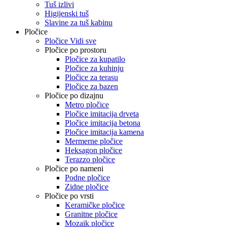
Tuš izlivi
Higijenski tuš
Slavine za tuš kabinu
Pločice
Pločice Vidi sve
Pločice po prostoru
Pločice za kupatilo
Pločice za kuhinju
Pločice za terasu
Pločice za bazen
Pločice po dizajnu
Metro pločice
Pločice imitacija drveta
Pločice imitacija betona
Pločice imitacija kamena
Mermerne pločice
Heksagon pločice
Terazzo pločice
Pločice po nameni
Podne pločice
Zidne pločice
Pločice po vrsti
Keramičke pločice
Granitne pločice
Mozaik pločice