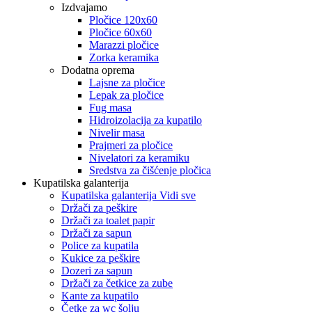
Izdvajamo
Pločice 120x60
Pločice 60x60
Marazzi pločice
Zorka keramika
Dodatna oprema
Lajsne za pločice
Lepak za pločice
Fug masa
Hidroizolacija za kupatilo
Nivelir masa
Prajmeri za pločice
Nivelatori za keramiku
Sredstva za čišćenje pločica
Kupatilska galanterija
Kupatilska galanterija Vidi sve
Držači za peškire
Držači za toalet papir
Držači za sapun
Police za kupatila
Kukice za peškire
Dozeri za sapun
Držači za četkice za zube
Kante za kupatilo
Četke za wc šolju