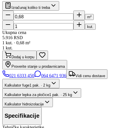
Izračunaj koliko ti treba
m²
kut.
Ukupna cena
5.916
RSD
1
kut. ·
0,68
m²
1
kut.
Dodaj u korpu
Proverite stanje u prodavnicama
021 6333 450
064 6471 936
Vidi cenu dostave
Kalkulator fuge
1 pak. · 2 kg
Kalkulator lepka za pločice
1 pak. · 25 kg
Kalkulator hidroizolacije
Specifikacije
Tehničke karakteristike