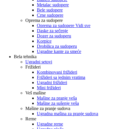
Metalac sudopere
Bele sudopere
Crne sudopere
Oprema za sudopere
Oprema za sudopere Vidi sve
Daske za sečenje
Dozer za sudoperu
Korpice
Drobilica za sudoperu
Ugradne kante za smeće
Bela tehnika
Ugradni setovi
Frižideri
Kombinovani frižideri
Frižideri sa jednim vratima
Ugradni frižideri
Mini frižideri
Veš mašine
Mašine za pranje veša
Mašine za sušenje veša
Mašine za pranje sudova
Ugradna mašina za pranje sudova
Rerne
Ugradne rerne