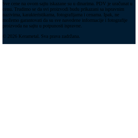
Sve cene na ovom sajtu iskazane su u dinarima. PDV je uračunat u
cenu. Trudimo se da svi proizvodi budu prikazani sa ispravnim
nazivima, karakteristikama, fotografijama i cenama. Ipak, ne
možemo garantovati da su sve navedene informacije i fotografije
proizvoda na sajtu u potpunosti ispravne.
© 2026 Kerametal. Sva prava zadržana.