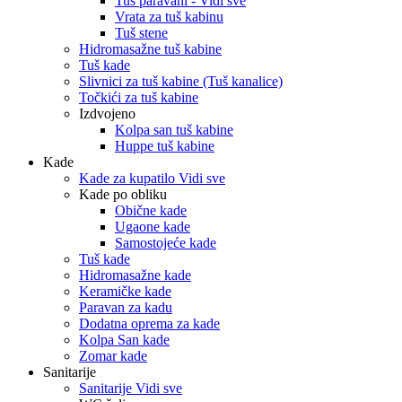
Tuš paravani - Vidi sve
Vrata za tuš kabinu
Tuš stene
Hidromasažne tuš kabine
Tuš kade
Slivnici za tuš kabine (Tuš kanalice)
Točkići za tuš kabine
Izdvojeno
Kolpa san tuš kabine
Huppe tuš kabine
Kade
Kade za kupatilo Vidi sve
Kade po obliku
Obične kade
Ugaone kade
Samostojeće kade
Tuš kade
Hidromasažne kade
Keramičke kade
Paravan za kadu
Dodatna oprema za kade
Kolpa San kade
Zomar kade
Sanitarije
Sanitarije Vidi sve