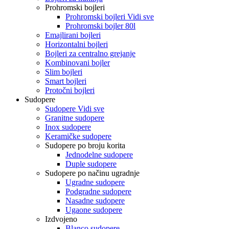
Prohromski bojleri
Prohromski bojleri Vidi sve
Prohromski bojler 80l
Emajlirani bojleri
Horizontalni bojleri
Bojleri za centralno grejanje
Kombinovani bojler
Slim bojleri
Smart bojleri
Protočni bojleri
Sudopere
Sudopere Vidi sve
Granitne sudopere
Inox sudopere
Keramičke sudopere
Sudopere po broju korita
Jednodelne sudopere
Duple sudopere
Sudopere po načinu ugradnje
Ugradne sudopere
Podgradne sudopere
Nasadne sudopere
Ugaone sudopere
Izdvojeno
Blanco sudopere