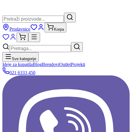
Prodavnice
Korpa
Sve kategorije
Ideje za kupatila
Blog
Brendovi
Outlet
Projekti
021 6333 450