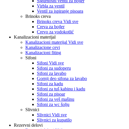
Sigurnosni ventil za bojler
Virbla za ventil
Ventil za ispiranje pisoara
Brinoks creva
Brinoks creva Vidi sve
Creva za bojler
Crevo za vodokotlić
Kanalizacioni materijal
Kanalizacioni materijal Vidi sve
Kanalizacione cevi
Kanalizacioni fiting
Sifoni
Sifoni Vidi sve
Sifoni za sudoperu
Sifoni za lavabo
Gornji deo sifona za lavabo
Sifoni za kadu
Sifoni za tuš kabinu i kadu
Sifoni za pisoar
Sifoni za veš mašinu
Sifoni za wc šolju
Slivnici
Slivnici Vidi sve
Slivnici za kupatilo
Rezervni delovi