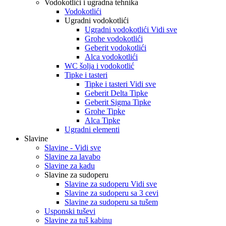
Vodokotlići i ugradna tehnika
Vodokotlići
Ugradni vodokotlići
Ugradni vodokotlići Vidi sve
Grohe vodokotlići
Geberit vodokotlići
Alca vodokotlići
WC šolja i vodokotlić
Tipke i tasteri
Tipke i tasteri Vidi sve
Geberit Delta Tipke
Geberit Sigma Tipke
Grohe Tipke
Alca Tipke
Ugradni elementi
Slavine
Slavine - Vidi sve
Slavine za lavabo
Slavine za kadu
Slavine za sudoperu
Slavine za sudoperu Vidi sve
Slavine za sudoperu sa 3 cevi
Slavine za sudoperu sa tušem
Usponski tuševi
Slavine za tuš kabinu