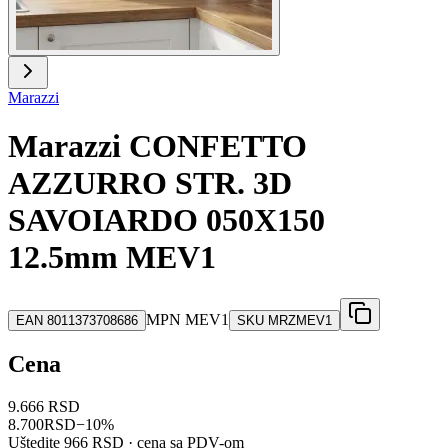
Marazzi
Marazzi CONFETTO
AZZURRO STR. 3D
SAVOIARDO 050X150
12.5mm MEV1
MPN
MEV1
EAN
8011373708686
SKU
MRZMEV1
Cena
9.666 RSD
8.700
RSD
−
10
%
Uštedite
966 RSD
· cena sa PDV-om