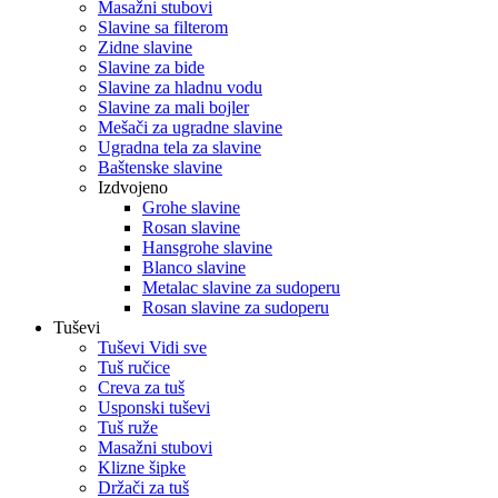
Masažni stubovi
Slavine sa filterom
Zidne slavine
Slavine za bide
Slavine za hladnu vodu
Slavine za mali bojler
Mešači za ugradne slavine
Ugradna tela za slavine
Baštenske slavine
Izdvojeno
Grohe slavine
Rosan slavine
Hansgrohe slavine
Blanco slavine
Metalac slavine za sudoperu
Rosan slavine za sudoperu
Tuševi
Tuševi Vidi sve
Tuš ručice
Creva za tuš
Usponski tuševi
Tuš ruže
Masažni stubovi
Klizne šipke
Držači za tuš