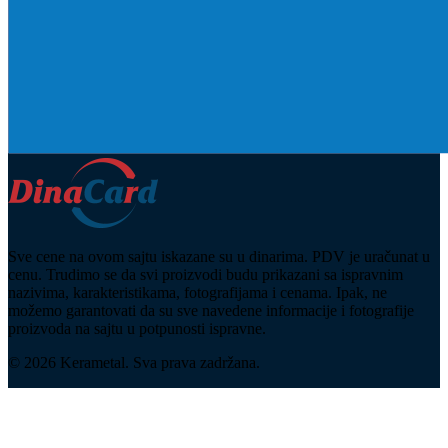
Sve cene na ovom sajtu iskazane su u dinarima. PDV je uračunat u
cenu. Trudimo se da svi proizvodi budu prikazani sa ispravnim
nazivima, karakteristikama, fotografijama i cenama. Ipak, ne
možemo garantovati da su sve navedene informacije i fotografije
proizvoda na sajtu u potpunosti ispravne.
© 2026 Kerametal. Sva prava zadržana.