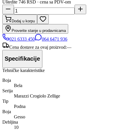
Uštedite
746 RSD
· cena sa PDV-om
Dodaj u korpu
Proverite stanje u prodavnicama
021 6333 450
064 6471 936
Cena dostave za ovaj proizvod:
—
Specifikacije
Tehničke karakteristike
Boja
Bela
Serija
Marazzi Crogiolo Zellige
Tip
Podna
Boja
Gesso
Debljina
10