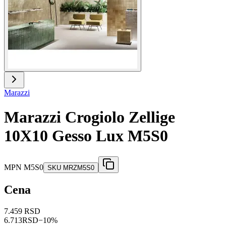
Marazzi
Marazzi Crogiolo Zellige
10X10 Gesso Lux M5S0
MPN
M5S0
SKU
MRZM5S0
Cena
7.459 RSD
6.713
RSD
−
10
%