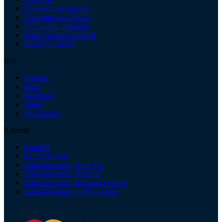
Radijatori za kupatilo
Ventilatori za kupatilo
Vodovodni materijal
Kanalizacioni materijal
Rezervni delovi
Info
O nama
Blog
Brendovi
Outlet
Prodavnice
Kontakt
Kontakt
021 6333 450
Salon keramike Novi Sad
Salon keramike Veternik
Salon keramike Beograd Leštane
Salon keramike Surčin Ledine