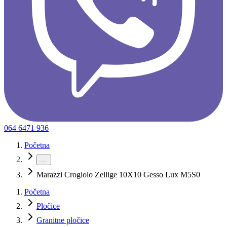
064 6471 936
Početna
…
Marazzi Crogiolo Zellige 10X10 Gesso Lux M5S0
Početna
Pločice
Granitne pločice