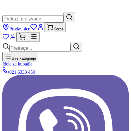
Prodavnice
Korpa
Sve kategorije
Ideje za kupatila
021 6333 450