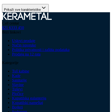
Prikaži sve karakteristike
Call centar
021 6333 450
Brzi linkovi
Uslovi prodaje
Način isporuke
Politika privatnosti i zaštita podataka
Prodaja na 12 rata
Kategorije
Tuš kabine
Kade
Sanitarije
Slavine
Tuševi
Pločice
Kupatilska galanterija
Kupatilski nameštaj
Bojleri
Sudopere