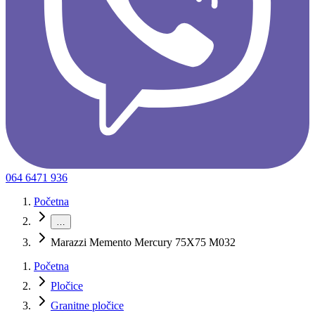
064 6471 936
Početna
…
Marazzi Memento Mercury 75X75 M032
Početna
Pločice
Granitne pločice