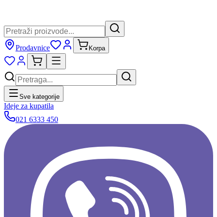
Prodavnice
Korpa
Sve kategorije
Ideje za kupatila
021 6333 450