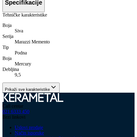
Specifikacije
Tehničke karakteristike
Boja
Siva
Serija
Marazzi Memento
Tip
Podna
Boja
Mercury
Debljina
9,5
Prikaži sve karakteristike
Call centar
021 6333 450
Brzi linkovi
Uslovi prodaje
Način isporuke