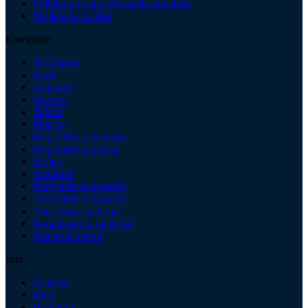
Politika privatnosti i zaštita podataka
Prodaja na 12 rata
Kategorije
Tuš kabine
Kade
Sanitarije
Slavine
Tuševi
Pločice
Kupatilska galanterija
Kupatilski nameštaj
Bojleri
Sudopere
Radijatori za kupatilo
Ventilatori za kupatilo
Vodovodni materijal
Kanalizacioni materijal
Rezervni delovi
Info
O nama
Blog
Brendovi