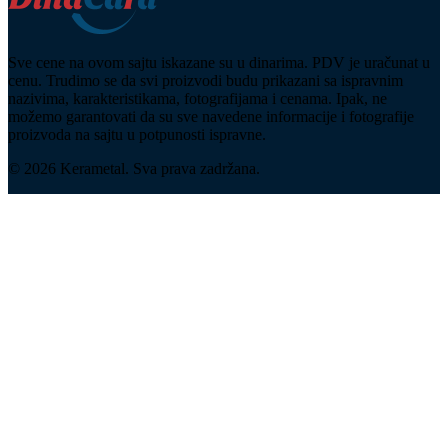
Sve cene na ovom sajtu iskazane su u dinarima. PDV je uračunat u
cenu. Trudimo se da svi proizvodi budu prikazani sa ispravnim
nazivima, karakteristikama, fotografijama i cenama. Ipak, ne
možemo garantovati da su sve navedene informacije i fotografije
proizvoda na sajtu u potpunosti ispravne.
© 2026 Kerametal. Sva prava zadržana.