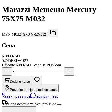
Marazzi Memento Mercury
75X75 M032
MPN
M032
SKU
MRZM032
Cena
6.383 RSD
5.745
RSD
−
10
%
Uštedite
638 RSD
· cena sa PDV-om
Dodaj u korpu
Proverite stanje u prodavnicama
021 6333 450
064 6471 936
Cena dostave za ovaj proizvod:
—