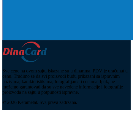
Sve cene na ovom sajtu iskazane su u dinarima. PDV je uračunat u
cenu. Trudimo se da svi proizvodi budu prikazani sa ispravnim
nazivima, karakteristikama, fotografijama i cenama. Ipak, ne
možemo garantovati da su sve navedene informacije i fotografije
proizvoda na sajtu u potpunosti ispravne.
© 2026 Kerametal. Sva prava zadržana.