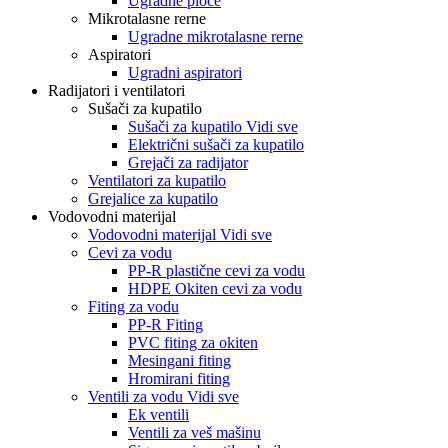
Ugradne ploče
Mikrotalasne rerne
Ugradne mikrotalasne rerne
Aspiratori
Ugradni aspiratori
Radijatori i ventilatori
Sušači za kupatilo
Sušači za kupatilo Vidi sve
Električni sušači za kupatilo
Grejači za radijator
Ventilatori za kupatilo
Grejalice za kupatilo
Vodovodni materijal
Vodovodni materijal Vidi sve
Cevi za vodu
PP-R plastične cevi za vodu
HDPE Okiten cevi za vodu
Fiting za vodu
PP-R Fiting
PVC fiting za okiten
Mesingani fiting
Hromirani fiting
Ventili za vodu Vidi sve
Ek ventili
Ventili za veš mašinu