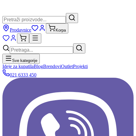
Prodavnice
Korpa
Sve kategorije
Ideje za kupatila
Blog
Brendovi
Outlet
Projekti
021 6333 450