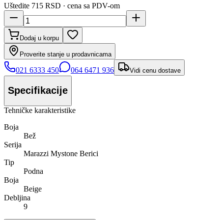
Uštedite
715 RSD
· cena sa PDV-om
Dodaj u korpu
Proverite stanje u prodavnicama
021 6333 450
064 6471 936
Vidi cenu dostave
Specifikacije
Tehničke karakteristike
Boja
Bež
Serija
Marazzi Mystone Berici
Tip
Podna
Boja
Beige
Debljina
9