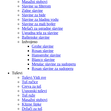
Masažni stubovi
Slavine sa filterom
Zidne slavine
Slavine za bide
Slavine za hladnu vodu
Slavine za mali bojler
Mešači za ugradne slavine
Ugradna tela za slavine
Baštenske slavine
Izdvojeno
Grohe slavine
Rosan slavine
Hansgrohe slavine
Blanco slavine
Metalac slavine za sudoperu
Rosan slavine za sudoperu
Tuševi
Tuševi Vidi sve
Tuš ručice
Creva za tuš
Usponski tuševi
Tuš ruže
Masažni stubovi
Klizne šipke
Držači za tuš