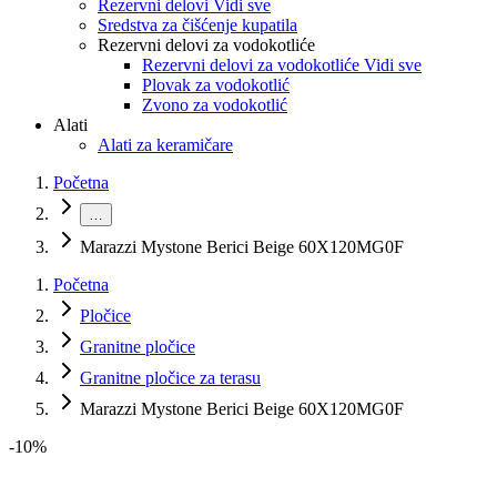
Rezervni delovi Vidi sve
Sredstva za čišćenje kupatila
Rezervni delovi za vodokotliće
Rezervni delovi za vodokotliće Vidi sve
Plovak za vodokotlić
Zvono za vodokotlić
Alati
Alati za keramičare
Početna
…
Marazzi Mystone Berici Beige 60X120MG0F
Početna
Pločice
Granitne pločice
Granitne pločice za terasu
Marazzi Mystone Berici Beige 60X120MG0F
-
10
%