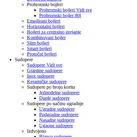
Prohromski bojleri
Prohromski bojleri Vidi sve
Prohromski bojler 80l
Emajlirani bojleri
Horizontalni bojleri
Bojleri za centralno grejanje
Kombinovani bojler
Slim bojleri
Smart bojleri
Protočni bojleri
Sudopere
Sudopere Vidi sve
Granitne sudopere
Inox sudopere
Keramičke sudopere
Sudopere po broju korita
Jednodelne sudopere
Duple sudopere
Sudopere po načinu ugradnje
Ugradne sudopere
Podgradne sudopere
Nasadne sudopere
Ugaone sudopere
Izdvojeno
Blanco sudopere