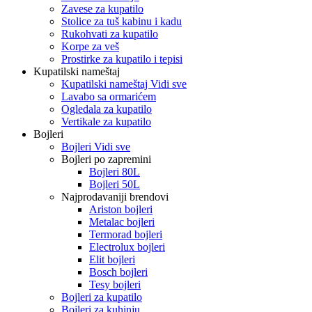
Zavese za kupatilo
Stolice za tuš kabinu i kadu
Rukohvati za kupatilo
Korpe za veš
Prostirke za kupatilo i tepisi
Kupatilski nameštaj
Kupatilski nameštaj Vidi sve
Lavabo sa ormarićem
Ogledala za kupatilo
Vertikale za kupatilo
Bojleri
Bojleri Vidi sve
Bojleri po zapremini
Bojleri 80L
Bojleri 50L
Najprodavaniji brendovi
Ariston bojleri
Metalac bojleri
Termorad bojleri
Electrolux bojleri
Elit bojleri
Bosch bojleri
Tesy bojleri
Bojleri za kupatilo
Bojleri za kuhinju