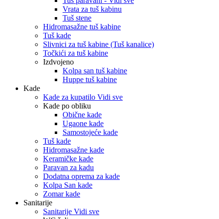
Tuš paravani - Vidi sve
Vrata za tuš kabinu
Tuš stene
Hidromasažne tuš kabine
Tuš kade
Slivnici za tuš kabine (Tuš kanalice)
Točkići za tuš kabine
Izdvojeno
Kolpa san tuš kabine
Huppe tuš kabine
Kade
Kade za kupatilo Vidi sve
Kade po obliku
Obične kade
Ugaone kade
Samostojeće kade
Tuš kade
Hidromasažne kade
Keramičke kade
Paravan za kadu
Dodatna oprema za kade
Kolpa San kade
Zomar kade
Sanitarije
Sanitarije Vidi sve