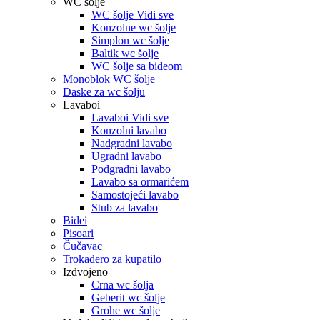
WC šolje
WC šolje Vidi sve
Konzolne wc šolje
Simplon wc šolje
Baltik wc šolje
WC šolje sa bideom
Monoblok WC šolje
Daske za wc šolju
Lavaboi
Lavaboi Vidi sve
Konzolni lavabo
Nadgradni lavabo
Ugradni lavabo
Podgradni lavabo
Lavabo sa ormarićem
Samostojeći lavabo
Stub za lavabo
Bidei
Pisoari
Čučavac
Trokadero za kupatilo
Izdvojeno
Crna wc šolja
Geberit wc šolje
Grohe wc šolje