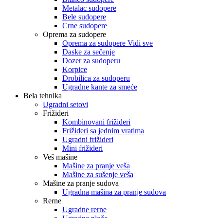
Metalac sudopere
Bele sudopere
Crne sudopere
Oprema za sudopere
Oprema za sudopere Vidi sve
Daske za sečenje
Dozer za sudoperu
Korpice
Drobilica za sudoperu
Ugradne kante za smeće
Bela tehnika
Ugradni setovi
Frižideri
Kombinovani frižideri
Frižideri sa jednim vratima
Ugradni frižideri
Mini frižideri
Veš mašine
Mašine za pranje veša
Mašine za sušenje veša
Mašine za pranje sudova
Ugradna mašina za pranje sudova
Rerne
Ugradne rerne