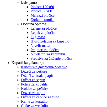
Izdvajamo
Pločice 120x60
Pločice 60x60
Marazzi pločice
Zorka keramika
Dodatna oprema
Lajsne za pločice
Lepak za pločice
Fug masa
Hidroizolacija za kupatilo
Nivelir masa
Prajmeri za pločice
Nivelatori za keramiku
Sredstva za čišćenje pločica
Kupatilska galanterija
Kupatilska galanterija Vidi sve
Držači za peškire
Držači za toalet papir
Držači za sapun
Police za kupatila
Kukice za peškire
Dozeri za sapun
Držači za četkice za zube
Kante za kupatilo
Četke za wc šolju