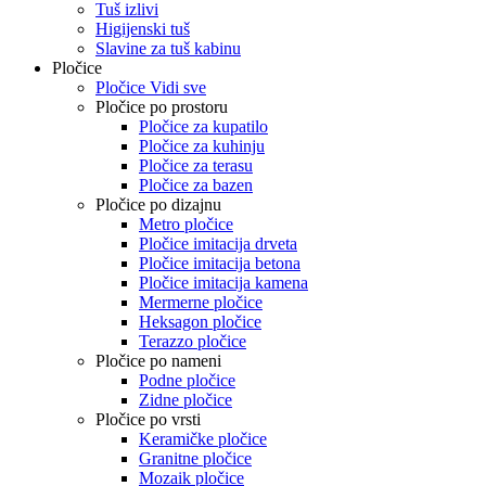
Tuš izlivi
Higijenski tuš
Slavine za tuš kabinu
Pločice
Pločice Vidi sve
Pločice po prostoru
Pločice za kupatilo
Pločice za kuhinju
Pločice za terasu
Pločice za bazen
Pločice po dizajnu
Metro pločice
Pločice imitacija drveta
Pločice imitacija betona
Pločice imitacija kamena
Mermerne pločice
Heksagon pločice
Terazzo pločice
Pločice po nameni
Podne pločice
Zidne pločice
Pločice po vrsti
Keramičke pločice
Granitne pločice
Mozaik pločice