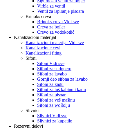
Sigurnosni ventil za bojler
Virbla za ventil
Ventil za ispiranje pisoara
Brinoks creva
Brinoks creva Vidi sve
Creva za bojler
Crevo za vodokotlić
Kanalizacioni materijal
Kanalizacioni materijal Vidi sve
Kanalizacione cevi
Kanalizacioni fiting
Sifoni
Sifoni Vidi sve
Sifoni za sudoperu
Sifoni za lavabo
Gornji deo sifona za lavabo
Sifoni za kadu
Sifoni za tuš kabinu i kadu
Sifoni za pisoar
Sifoni za veš mašinu
Sifoni za wc šolju
Slivnici
Slivnici Vidi sve
Slivnici za kupatilo
Rezervni delovi