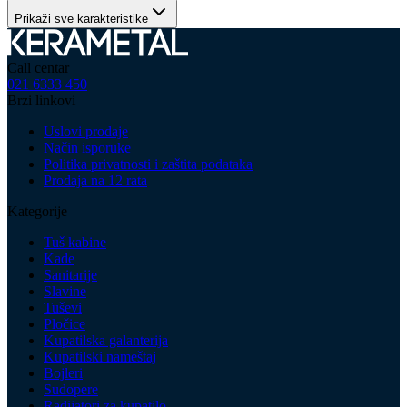
Prikaži sve karakteristike
Call centar
021 6333 450
Brzi linkovi
Uslovi prodaje
Način isporuke
Politika privatnosti i zaštita podataka
Prodaja na 12 rata
Kategorije
Tuš kabine
Kade
Sanitarije
Slavine
Tuševi
Pločice
Kupatilska galanterija
Kupatilski nameštaj
Bojleri
Sudopere
Radijatori za kupatilo