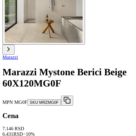
Marazzi
Marazzi Mystone Berici Beige
60X120MG0F
MPN
MG0F
SKU
MRZMG0F
Cena
7.146 RSD
6.431
RSD
−
10
%