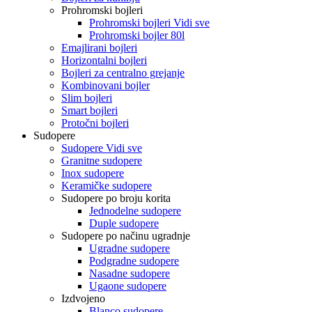
Prohromski bojleri
Prohromski bojleri Vidi sve
Prohromski bojler 80l
Emajlirani bojleri
Horizontalni bojleri
Bojleri za centralno grejanje
Kombinovani bojler
Slim bojleri
Smart bojleri
Protočni bojleri
Sudopere
Sudopere Vidi sve
Granitne sudopere
Inox sudopere
Keramičke sudopere
Sudopere po broju korita
Jednodelne sudopere
Duple sudopere
Sudopere po načinu ugradnje
Ugradne sudopere
Podgradne sudopere
Nasadne sudopere
Ugaone sudopere
Izdvojeno
Blanco sudopere