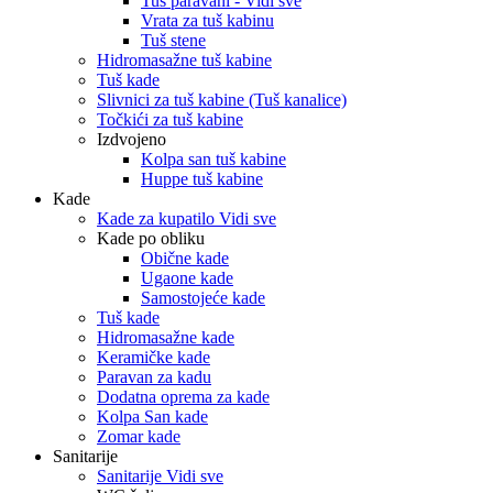
Tuš paravani - Vidi sve
Vrata za tuš kabinu
Tuš stene
Hidromasažne tuš kabine
Tuš kade
Slivnici za tuš kabine (Tuš kanalice)
Točkići za tuš kabine
Izdvojeno
Kolpa san tuš kabine
Huppe tuš kabine
Kade
Kade za kupatilo Vidi sve
Kade po obliku
Obične kade
Ugaone kade
Samostojeće kade
Tuš kade
Hidromasažne kade
Keramičke kade
Paravan za kadu
Dodatna oprema za kade
Kolpa San kade
Zomar kade
Sanitarije
Sanitarije Vidi sve