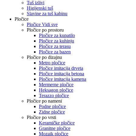
Tuš izlivi
Higijenski tuš
Slavine za tuš kabinu
Pločice
Pločice Vidi sve
Pločice po prostoru
Pločice za kupatilo
Pločice za kuhinju
Pločice za terasu
Pločice za bazen
Pločice po dizajnu
Metro pločice
Pločice imitacija drveta
Pločice imitacija betona
Pločice imitacija kamena
Mermerne pločice
Heksagon pločice
Terazzo pločice
Pločice po nameni
Podne pločice
Zidne pločice
Pločice po vrsti
Keramičke pločice
Granitne pločice
Mozaik pločice