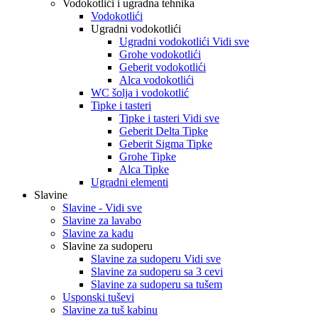
Vodokotlići i ugradna tehnika
Vodokotlići
Ugradni vodokotlići
Ugradni vodokotlići Vidi sve
Grohe vodokotlići
Geberit vodokotlići
Alca vodokotlići
WC šolja i vodokotlić
Tipke i tasteri
Tipke i tasteri Vidi sve
Geberit Delta Tipke
Geberit Sigma Tipke
Grohe Tipke
Alca Tipke
Ugradni elementi
Slavine
Slavine - Vidi sve
Slavine za lavabo
Slavine za kadu
Slavine za sudoperu
Slavine za sudoperu Vidi sve
Slavine za sudoperu sa 3 cevi
Slavine za sudoperu sa tušem
Usponski tuševi
Slavine za tuš kabinu