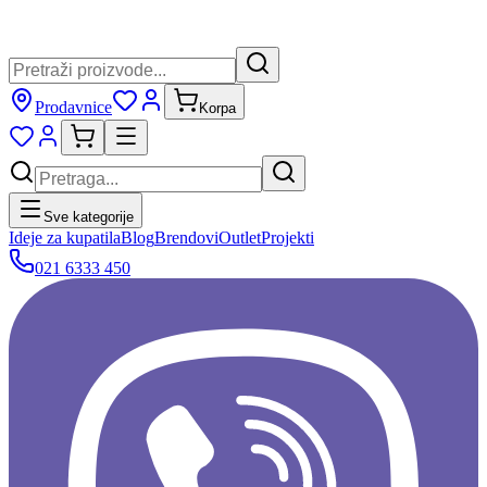
Prodavnice
Korpa
Sve kategorije
Ideje za kupatila
Blog
Brendovi
Outlet
Projekti
021 6333 450