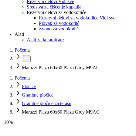
Rezervni delovi Vidi sve
Sredstva za čišćenje kupatila
Rezervni delovi za vodokotliće
Rezervni delovi za vodokotliće Vidi sve
Plovak za vodokotlić
Zvono za vodokotlić
Alati
Alati za keramičare
Početna
…
Marazzi Plaza 60x60 Plaza Grey M9AG
Početna
Pločice
Granitne pločice
Granitne pločice za terasu
Marazzi Plaza 60x60 Plaza Grey M9AG
-
10
%