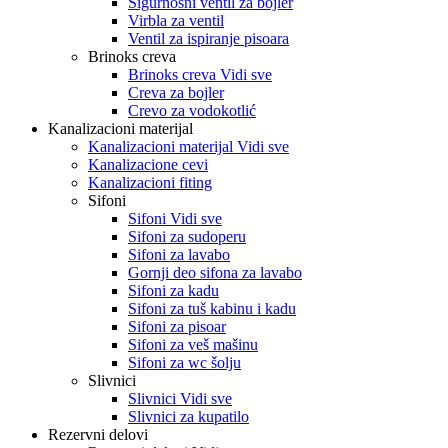
Sigurnosni ventil za bojler
Virbla za ventil
Ventil za ispiranje pisoara
Brinoks creva
Brinoks creva Vidi sve
Creva za bojler
Crevo za vodokotlić
Kanalizacioni materijal
Kanalizacioni materijal Vidi sve
Kanalizacione cevi
Kanalizacioni fiting
Sifoni
Sifoni Vidi sve
Sifoni za sudoperu
Sifoni za lavabo
Gornji deo sifona za lavabo
Sifoni za kadu
Sifoni za tuš kabinu i kadu
Sifoni za pisoar
Sifoni za veš mašinu
Sifoni za wc šolju
Slivnici
Slivnici Vidi sve
Slivnici za kupatilo
Rezervni delovi