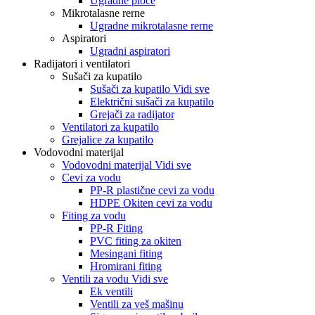
Ugradne ploče
Mikrotalasne rerne
Ugradne mikrotalasne rerne
Aspiratori
Ugradni aspiratori
Radijatori i ventilatori
Sušači za kupatilo
Sušači za kupatilo Vidi sve
Električni sušači za kupatilo
Grejači za radijator
Ventilatori za kupatilo
Grejalice za kupatilo
Vodovodni materijal
Vodovodni materijal Vidi sve
Cevi za vodu
PP-R plastične cevi za vodu
HDPE Okiten cevi za vodu
Fiting za vodu
PP-R Fiting
PVC fiting za okiten
Mesingani fiting
Hromirani fiting
Ventili za vodu Vidi sve
Ek ventili
Ventili za veš mašinu