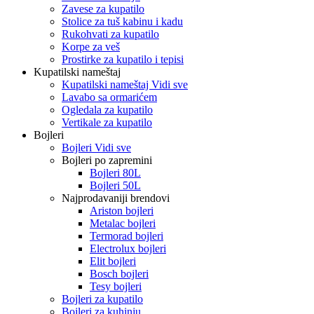
Zavese za kupatilo
Stolice za tuš kabinu i kadu
Rukohvati za kupatilo
Korpe za veš
Prostirke za kupatilo i tepisi
Kupatilski nameštaj
Kupatilski nameštaj Vidi sve
Lavabo sa ormarićem
Ogledala za kupatilo
Vertikale za kupatilo
Bojleri
Bojleri Vidi sve
Bojleri po zapremini
Bojleri 80L
Bojleri 50L
Najprodavaniji brendovi
Ariston bojleri
Metalac bojleri
Termorad bojleri
Electrolux bojleri
Elit bojleri
Bosch bojleri
Tesy bojleri
Bojleri za kupatilo
Bojleri za kuhinju