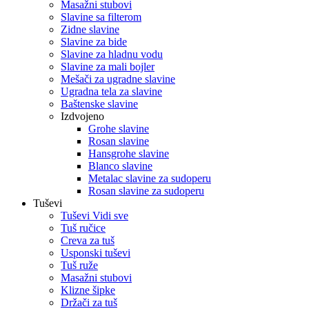
Masažni stubovi
Slavine sa filterom
Zidne slavine
Slavine za bide
Slavine za hladnu vodu
Slavine za mali bojler
Mešači za ugradne slavine
Ugradna tela za slavine
Baštenske slavine
Izdvojeno
Grohe slavine
Rosan slavine
Hansgrohe slavine
Blanco slavine
Metalac slavine za sudoperu
Rosan slavine za sudoperu
Tuševi
Tuševi Vidi sve
Tuš ručice
Creva za tuš
Usponski tuševi
Tuš ruže
Masažni stubovi
Klizne šipke
Držači za tuš