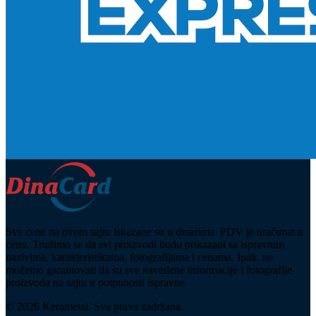
Sve cene na ovom sajtu iskazane su u dinarima. PDV je uračunat u
cenu. Trudimo se da svi proizvodi budu prikazani sa ispravnim
nazivima, karakteristikama, fotografijama i cenama. Ipak, ne
možemo garantovati da su sve navedene informacije i fotografije
proizvoda na sajtu u potpunosti ispravne.
© 2026 Kerametal. Sva prava zadržana.