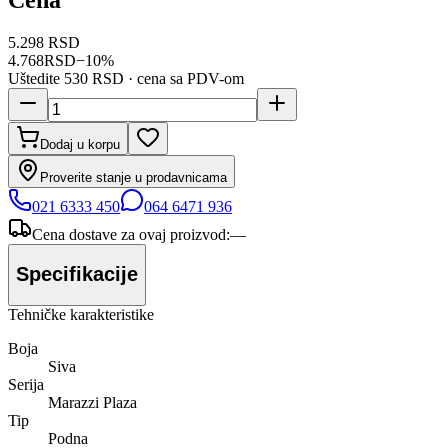
5.298 RSD
4.768
RSD
−
10
%
Uštedite
530 RSD
· cena sa PDV-om
Dodaj u korpu
Proverite stanje u prodavnicama
021 6333 450
064 6471 936
Cena dostave za ovaj proizvod:
—
Specifikacije
Tehničke karakteristike
Boja
Siva
Serija
Marazzi Plaza
Tip
Podna