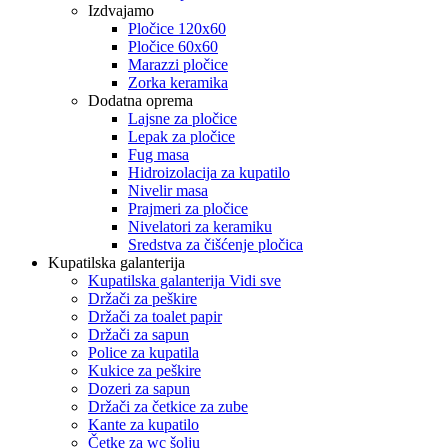
Izdvajamo
Pločice 120x60
Pločice 60x60
Marazzi pločice
Zorka keramika
Dodatna oprema
Lajsne za pločice
Lepak za pločice
Fug masa
Hidroizolacija za kupatilo
Nivelir masa
Prajmeri za pločice
Nivelatori za keramiku
Sredstva za čišćenje pločica
Kupatilska galanterija
Kupatilska galanterija Vidi sve
Držači za peškire
Držači za toalet papir
Držači za sapun
Police za kupatila
Kukice za peškire
Dozeri za sapun
Držači za četkice za zube
Kante za kupatilo
Četke za wc šolju