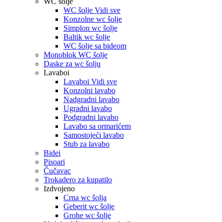
WC šolje
WC šolje Vidi sve
Konzolne wc šolje
Simplon wc šolje
Baltik wc šolje
WC šolje sa bideom
Monoblok WC šolje
Daske za wc šolju
Lavaboi
Lavaboi Vidi sve
Konzolni lavabo
Nadgradni lavabo
Ugradni lavabo
Podgradni lavabo
Lavabo sa ormarićem
Samostojeći lavabo
Stub za lavabo
Bidei
Pisoari
Čučavac
Trokadero za kupatilo
Izdvojeno
Crna wc šolja
Geberit wc šolje
Grohe wc šolje