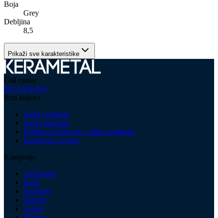
Boja
Grey
Debljina
8,5
Prikaži sve karakteristike
Call centar
021 6333 450
Brzi linkovi
Uslovi prodaje
Način isporuke
Politika privatnosti i zaštita podataka
Prodaja na 12 rata
Kategorije
Tuš kabine
Kade
Sanitarije
Slavine
Tuševi
Pločice