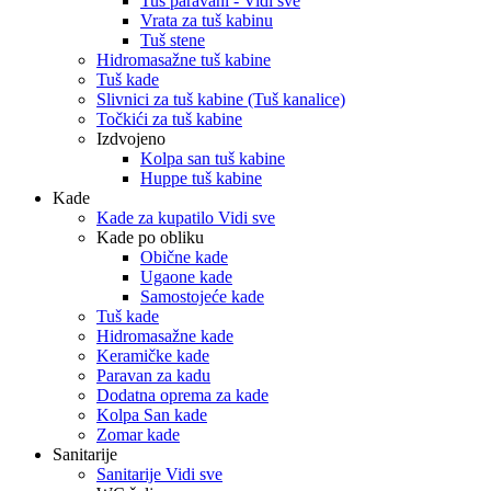
Tuš paravani - Vidi sve
Vrata za tuš kabinu
Tuš stene
Hidromasažne tuš kabine
Tuš kade
Slivnici za tuš kabine (Tuš kanalice)
Točkići za tuš kabine
Izdvojeno
Kolpa san tuš kabine
Huppe tuš kabine
Kade
Kade za kupatilo Vidi sve
Kade po obliku
Obične kade
Ugaone kade
Samostojeće kade
Tuš kade
Hidromasažne kade
Keramičke kade
Paravan za kadu
Dodatna oprema za kade
Kolpa San kade
Zomar kade
Sanitarije
Sanitarije Vidi sve