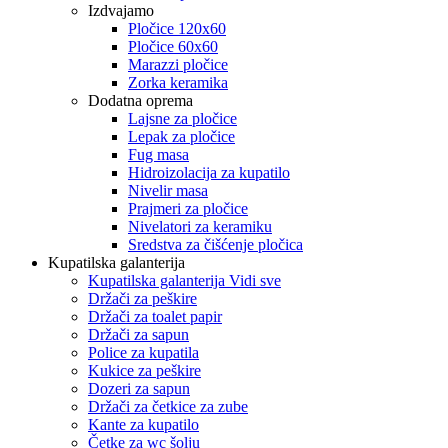
Izdvajamo
Pločice 120x60
Pločice 60x60
Marazzi pločice
Zorka keramika
Dodatna oprema
Lajsne za pločice
Lepak za pločice
Fug masa
Hidroizolacija za kupatilo
Nivelir masa
Prajmeri za pločice
Nivelatori za keramiku
Sredstva za čišćenje pločica
Kupatilska galanterija
Kupatilska galanterija Vidi sve
Držači za peškire
Držači za toalet papir
Držači za sapun
Police za kupatila
Kukice za peškire
Dozeri za sapun
Držači za četkice za zube
Kante za kupatilo
Četke za wc šolju