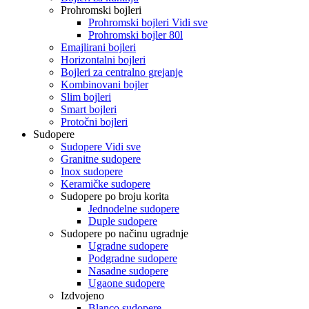
Prohromski bojleri
Prohromski bojleri Vidi sve
Prohromski bojler 80l
Emajlirani bojleri
Horizontalni bojleri
Bojleri za centralno grejanje
Kombinovani bojler
Slim bojleri
Smart bojleri
Protočni bojleri
Sudopere
Sudopere Vidi sve
Granitne sudopere
Inox sudopere
Keramičke sudopere
Sudopere po broju korita
Jednodelne sudopere
Duple sudopere
Sudopere po načinu ugradnje
Ugradne sudopere
Podgradne sudopere
Nasadne sudopere
Ugaone sudopere
Izdvojeno
Blanco sudopere