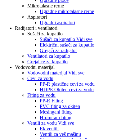
Ugradne ploče
Mikrotalasne rerne
Ugradne mikrotalasne rerne
Aspiratori
Ugradni aspiratori
Radijatori i ventilatori
Sušači za kupatilo
Sušači za kupatilo Vidi sve
Električni sušači za kupatilo
Grejači za radijator
Ventilatori za kupatilo
Grejalice za kupatilo
Vodovodni materijal
Vodovodni materijal Vidi sve
Cevi za vodu
PP-R plastične cevi za vodu
HDPE Okiten cevi za vodu
Fiting za vodu
PP-R Fiting
PVC fiting za okiten
Mesingani fiting
Hromirani fiting
Ventili za vodu Vidi sve
Ek ventili
Ventili za veš mašinu