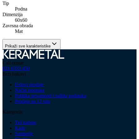
Tip
Podna
Dimenzija
60x60
Zavrsna obrada
Mat
Prikaži sve karakteristike
Call centar
021 6333 450
Brzi linkovi
Uslovi prodaje
Način isporuke
Politika privatnosti i zaštita podataka
Prodaja na 12 rata
Kategorije
Tuš kabine
Kade
Sanitarije