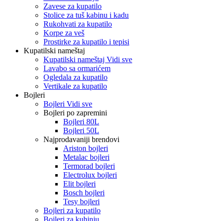
Zavese za kupatilo
Stolice za tuš kabinu i kadu
Rukohvati za kupatilo
Korpe za veš
Prostirke za kupatilo i tepisi
Kupatilski nameštaj
Kupatilski nameštaj Vidi sve
Lavabo sa ormarićem
Ogledala za kupatilo
Vertikale za kupatilo
Bojleri
Bojleri Vidi sve
Bojleri po zapremini
Bojleri 80L
Bojleri 50L
Najprodavaniji brendovi
Ariston bojleri
Metalac bojleri
Termorad bojleri
Electrolux bojleri
Elit bojleri
Bosch bojleri
Tesy bojleri
Bojleri za kupatilo
Bojleri za kuhinju