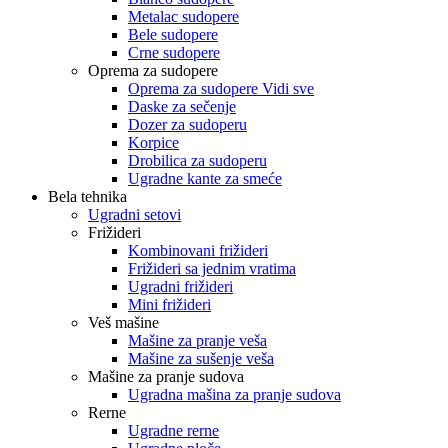
Metalac sudopere
Bele sudopere
Crne sudopere
Oprema za sudopere
Oprema za sudopere Vidi sve
Daske za sečenje
Dozer za sudoperu
Korpice
Drobilica za sudoperu
Ugradne kante za smeće
Bela tehnika
Ugradni setovi
Frižideri
Kombinovani frižideri
Frižideri sa jednim vratima
Ugradni frižideri
Mini frižideri
Veš mašine
Mašine za pranje veša
Mašine za sušenje veša
Mašine za pranje sudova
Ugradna mašina za pranje sudova
Rerne
Ugradne rerne