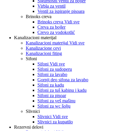
Sigurnosni ventil za bojler
Virbla za ventil
Ventil za ispiranje pisoara
Brinoks creva
Brinoks creva Vidi sve
Creva za bojler
Crevo za vodokotlić
Kanalizacioni materijal
Kanalizacioni materijal Vidi sve
Kanalizacione cevi
Kanalizacioni fiting
Sifoni
Sifoni Vidi sve
Sifoni za sudoperu
Sifoni za lavabo
Gornji deo sifona za lavabo
Sifoni za kadu
Sifoni za tuš kabinu i kadu
Sifoni za pisoar
Sifoni za veš mašinu
Sifoni za wc šolju
Slivnici
Slivnici Vidi sve
Slivnici za kupatilo
Rezervni delovi