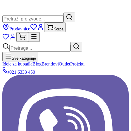
Prodavnice
Korpa
Sve kategorije
Ideje za kupatila
Blog
Brendovi
Outlet
Projekti
021 6333 450