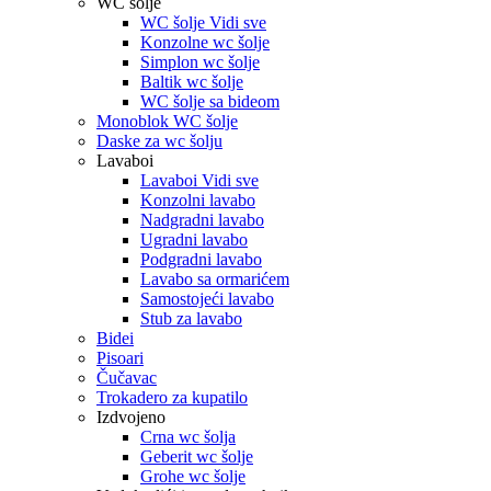
WC šolje
WC šolje Vidi sve
Konzolne wc šolje
Simplon wc šolje
Baltik wc šolje
WC šolje sa bideom
Monoblok WC šolje
Daske za wc šolju
Lavaboi
Lavaboi Vidi sve
Konzolni lavabo
Nadgradni lavabo
Ugradni lavabo
Podgradni lavabo
Lavabo sa ormarićem
Samostojeći lavabo
Stub za lavabo
Bidei
Pisoari
Čučavac
Trokadero za kupatilo
Izdvojeno
Crna wc šolja
Geberit wc šolje
Grohe wc šolje