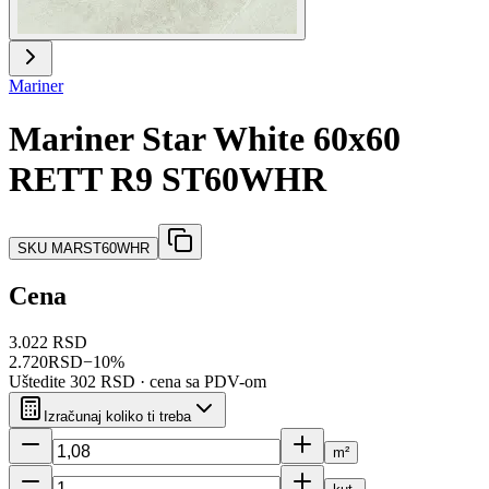
Mariner
Mariner Star White 60x60
RETT R9 ST60WHR
SKU
MARST60WHR
Cena
3.022 RSD
2.720
RSD
−
10
%
Uštedite
302 RSD
· cena sa PDV-om
Izračunaj koliko ti treba
m²