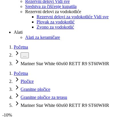
Rezervni delovi Vidi sve
Sredstva za čišćenje kupatila
Rezervni delovi za vodokotliće
Rezervni delovi za vodokotliće Vidi sve
Plovak za vodokotlić
Zvono za vodokotlić
Alati
Alati za keramičare
Početna
…
Mariner Star White 60x60 RETT R9 ST60WHR
Početna
Pločice
Granitne pločice
Granitne pločice za terasu
Mariner Star White 60x60 RETT R9 ST60WHR
-
10
%