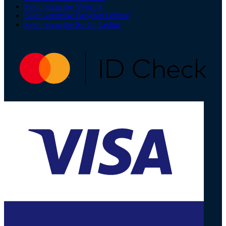
Salon keramike Veternik
Salon keramike Beograd Leštane
Salon keramike Surčin Ledine