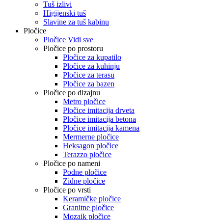
Tuš izlivi
Higijenski tuš
Slavine za tuš kabinu
Pločice
Pločice Vidi sve
Pločice po prostoru
Pločice za kupatilo
Pločice za kuhinju
Pločice za terasu
Pločice za bazen
Pločice po dizajnu
Metro pločice
Pločice imitacija drveta
Pločice imitacija betona
Pločice imitacija kamena
Mermerne pločice
Heksagon pločice
Terazzo pločice
Pločice po nameni
Podne pločice
Zidne pločice
Pločice po vrsti
Keramičke pločice
Granitne pločice
Mozaik pločice