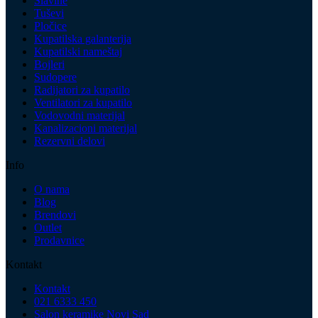
Slavine
Tuševi
Pločice
Kupatilska galanterija
Kupatilski nameštaj
Bojleri
Sudopere
Radijatori za kupatilo
Ventilatori za kupatilo
Vodovodni materijal
Kanalizacioni materijal
Rezervni delovi
Info
O nama
Blog
Brendovi
Outlet
Prodavnice
Kontakt
Kontakt
021 6333 450
Salon keramike Novi Sad