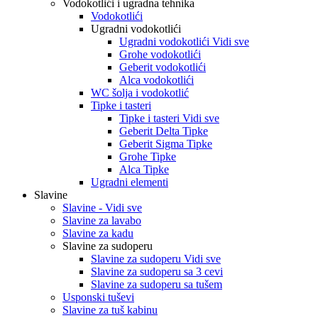
Vodokotlići i ugradna tehnika
Vodokotlići
Ugradni vodokotlići
Ugradni vodokotlići Vidi sve
Grohe vodokotlići
Geberit vodokotlići
Alca vodokotlići
WC šolja i vodokotlić
Tipke i tasteri
Tipke i tasteri Vidi sve
Geberit Delta Tipke
Geberit Sigma Tipke
Grohe Tipke
Alca Tipke
Ugradni elementi
Slavine
Slavine - Vidi sve
Slavine za lavabo
Slavine za kadu
Slavine za sudoperu
Slavine za sudoperu Vidi sve
Slavine za sudoperu sa 3 cevi
Slavine za sudoperu sa tušem
Usponski tuševi
Slavine za tuš kabinu