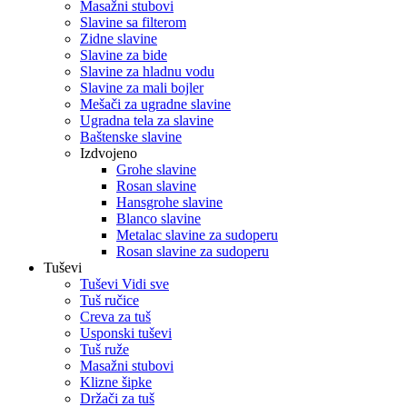
Masažni stubovi
Slavine sa filterom
Zidne slavine
Slavine za bide
Slavine za hladnu vodu
Slavine za mali bojler
Mešači za ugradne slavine
Ugradna tela za slavine
Baštenske slavine
Izdvojeno
Grohe slavine
Rosan slavine
Hansgrohe slavine
Blanco slavine
Metalac slavine za sudoperu
Rosan slavine za sudoperu
Tuševi
Tuševi Vidi sve
Tuš ručice
Creva za tuš
Usponski tuševi
Tuš ruže
Masažni stubovi
Klizne šipke
Držači za tuš