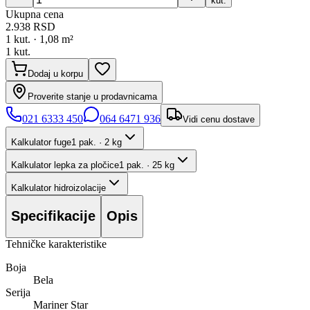
kut.
Ukupna cena
2.938
RSD
1
kut. ·
1,08
m²
1
kut.
Dodaj u korpu
Proverite stanje u prodavnicama
021 6333 450
064 6471 936
Vidi cenu dostave
Kalkulator fuge
1 pak. · 2 kg
Kalkulator lepka za pločice
1 pak. · 25 kg
Kalkulator hidroizolacije
Specifikacije
Opis
Tehničke karakteristike
Boja
Bela
Serija
Mariner Star