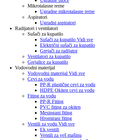
Ugradne ploče
Mikrotalasne rerne
Ugradne mikrotalasne rerne
Aspiratori
Ugradni aspiratori
Radijatori i ventilatori
Sušači za kupatilo
Sušači za kupatilo Vidi sve
Električni sušači za kupatilo
Grejači za radijator
Ventilatori za kupatilo
Grejalice za kupatilo
Vodovodni materijal
Vodovodni materijal Vidi sve
Cevi za vodu
PP-R plastične cevi za vodu
HDPE Okiten cevi za vodu
Fiting za vodu
PP-R Fiting
PVC fiting za okiten
Mesingani fiting
Hromirani fiting
Ventili za vodu Vidi sve
Ek ventili
Ventili za veš mašinu