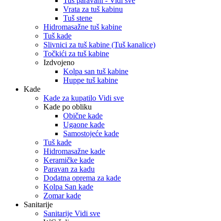
Tuš paravani - Vidi sve
Vrata za tuš kabinu
Tuš stene
Hidromasažne tuš kabine
Tuš kade
Slivnici za tuš kabine (Tuš kanalice)
Točkići za tuš kabine
Izdvojeno
Kolpa san tuš kabine
Huppe tuš kabine
Kade
Kade za kupatilo Vidi sve
Kade po obliku
Obične kade
Ugaone kade
Samostojeće kade
Tuš kade
Hidromasažne kade
Keramičke kade
Paravan za kadu
Dodatna oprema za kade
Kolpa San kade
Zomar kade
Sanitarije
Sanitarije Vidi sve