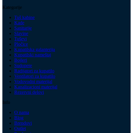
Kategorije
Tuš kabine
Kade
Sanitarije
Slavine
Tuševi
Pločice
Kupatilska galanterija
Kupatilski nameštaj
Bojleri
Sudopere
Radijatori za kupatilo
Ventilatori za kupatilo
Vodovodni materijal
Kanalizacioni materijal
Rezervni delovi
Info
O nama
Blog
Brendovi
Outlet