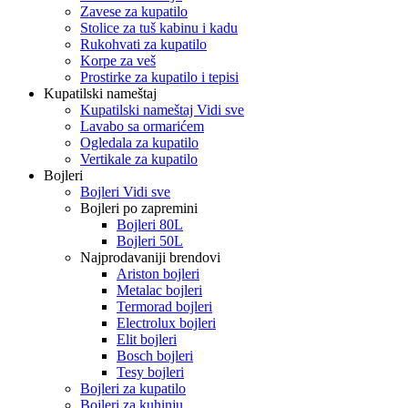
Zavese za kupatilo
Stolice za tuš kabinu i kadu
Rukohvati za kupatilo
Korpe za veš
Prostirke za kupatilo i tepisi
Kupatilski nameštaj
Kupatilski nameštaj Vidi sve
Lavabo sa ormarićem
Ogledala za kupatilo
Vertikale za kupatilo
Bojleri
Bojleri Vidi sve
Bojleri po zapremini
Bojleri 80L
Bojleri 50L
Najprodavaniji brendovi
Ariston bojleri
Metalac bojleri
Termorad bojleri
Electrolux bojleri
Elit bojleri
Bosch bojleri
Tesy bojleri
Bojleri za kupatilo
Bojleri za kuhinju