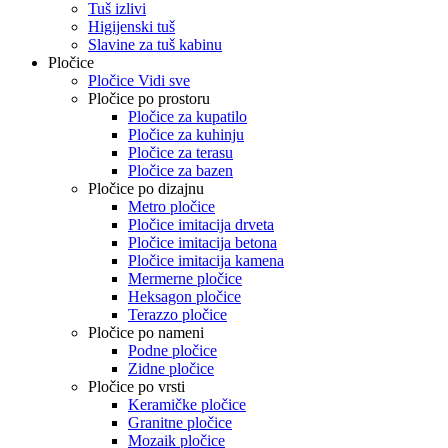
Tuš izlivi
Higijenski tuš
Slavine za tuš kabinu
Pločice
Pločice Vidi sve
Pločice po prostoru
Pločice za kupatilo
Pločice za kuhinju
Pločice za terasu
Pločice za bazen
Pločice po dizajnu
Metro pločice
Pločice imitacija drveta
Pločice imitacija betona
Pločice imitacija kamena
Mermerne pločice
Heksagon pločice
Terazzo pločice
Pločice po nameni
Podne pločice
Zidne pločice
Pločice po vrsti
Keramičke pločice
Granitne pločice
Mozaik pločice