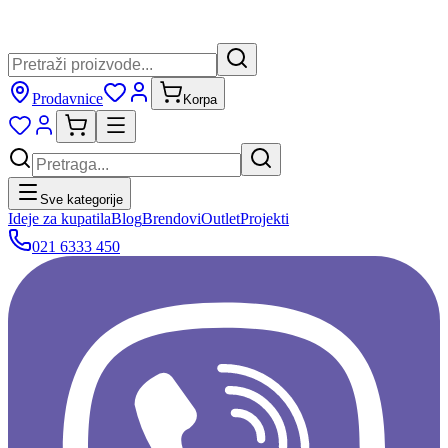
Prodavnice
Korpa
Sve kategorije
Ideje za kupatila
Blog
Brendovi
Outlet
Projekti
021 6333 450