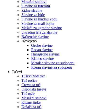
Masažni stubovi
Slavine sa filterom
Zidne slavine
Slavine za bide
Slavine za hladnu vodu
Slavine za mali bojler
Mešači za ugradne slavine
Ugradna tela za slavine
Baštenske slavine
Izdvojeno
Grohe slavine
Rosan slavine
Hansgrohe slavine
Blanco slavine
Metalac slavine za sudoperu
Rosan slavine za sudoperu
Tuševi
Tuševi Vidi sve
Tuš ručice
Creva za tuš
Usponski tuševi
Tuš ruže
Masažni stubovi
Klizne šipke
Držači za tuš