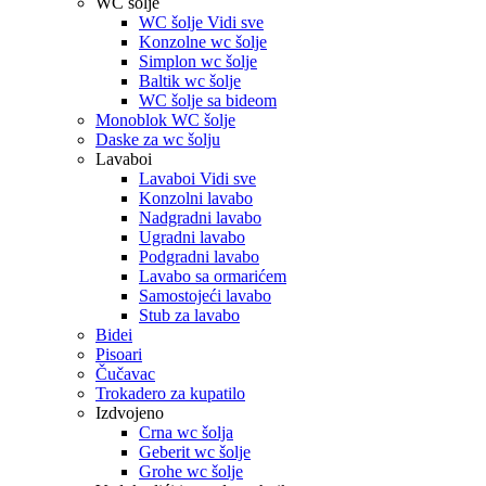
WC šolje
WC šolje Vidi sve
Konzolne wc šolje
Simplon wc šolje
Baltik wc šolje
WC šolje sa bideom
Monoblok WC šolje
Daske za wc šolju
Lavaboi
Lavaboi Vidi sve
Konzolni lavabo
Nadgradni lavabo
Ugradni lavabo
Podgradni lavabo
Lavabo sa ormarićem
Samostojeći lavabo
Stub za lavabo
Bidei
Pisoari
Čučavac
Trokadero za kupatilo
Izdvojeno
Crna wc šolja
Geberit wc šolje
Grohe wc šolje