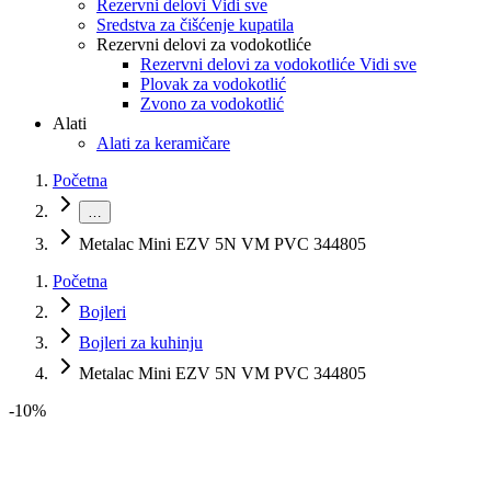
Rezervni delovi Vidi sve
Sredstva za čišćenje kupatila
Rezervni delovi za vodokotliće
Rezervni delovi za vodokotliće Vidi sve
Plovak za vodokotlić
Zvono za vodokotlić
Alati
Alati za keramičare
Početna
…
Metalac Mini EZV 5N VM PVC 344805
Početna
Bojleri
Bojleri za kuhinju
Metalac Mini EZV 5N VM PVC 344805
-
10
%