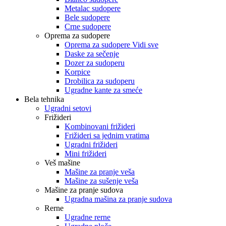
Metalac sudopere
Bele sudopere
Crne sudopere
Oprema za sudopere
Oprema za sudopere Vidi sve
Daske za sečenje
Dozer za sudoperu
Korpice
Drobilica za sudoperu
Ugradne kante za smeće
Bela tehnika
Ugradni setovi
Frižideri
Kombinovani frižideri
Frižideri sa jednim vratima
Ugradni frižideri
Mini frižideri
Veš mašine
Mašine za pranje veša
Mašine za sušenje veša
Mašine za pranje sudova
Ugradna mašina za pranje sudova
Rerne
Ugradne rerne