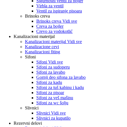
Sigurnosni ventil za bojler
Virbla za ventil
Ventil za ispiranje pisoara
Brinoks creva
Brinoks creva Vidi sve
Creva za bojler
Crevo za vodokotlić
Kanalizacioni materijal
Kanalizacioni materijal Vidi sve
Kanalizacione cevi
Kanalizacioni fiting
Sifoni
Sifoni Vidi sve
Sifoni za sudoperu
Sifoni za lavabo
Gornji deo sifona za lavabo
Sifoni za kadu
Sifoni za tuš kabinu i kadu
Sifoni za pisoar
Sifoni za veš mašinu
Sifoni za wc šolju
Slivnici
Slivnici Vidi sve
Slivnici za kupatilo
Rezervni delovi