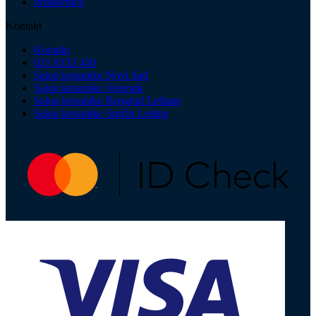
Prodavnice
Kontakt
Kontakt
021 6333 450
Salon keramike Novi Sad
Salon keramike Veternik
Salon keramike Beograd Leštane
Salon keramike Surčin Ledine