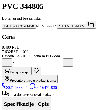
PVC 344805
Bojler za rad bez pritiska
MPN
344805
EAN
8600034906198
SKU
MET344805
Cena
8.480 RSD
7.632
RSD
−
10
%
Uštedite
848 RSD
· cena sa PDV-om
Dodaj u korpu
Proverite stanje u prodavnicama
021 6333 450
064 6471 936
Cena dostave za ovaj proizvod:
—
Specifikacije
Opis