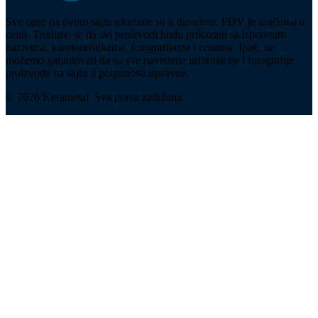
Sve cene na ovom sajtu iskazane su u dinarima. PDV je uračunat u
cenu. Trudimo se da svi proizvodi budu prikazani sa ispravnim
nazivima, karakteristikama, fotografijama i cenama. Ipak, ne
možemo garantovati da su sve navedene informacije i fotografije
proizvoda na sajtu u potpunosti ispravne.
© 2026 Kerametal. Sva prava zadržana.