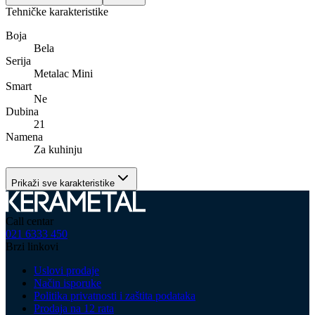
Tehničke karakteristike
Boja
Bela
Serija
Metalac Mini
Smart
Ne
Dubina
21
Namena
Za kuhinju
Prikaži sve karakteristike
Call centar
021 6333 450
Brzi linkovi
Uslovi prodaje
Način isporuke
Politika privatnosti i zaštita podataka
Prodaja na 12 rata