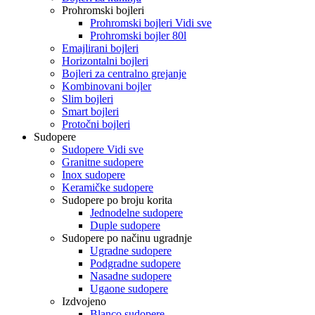
Prohromski bojleri
Prohromski bojleri Vidi sve
Prohromski bojler 80l
Emajlirani bojleri
Horizontalni bojleri
Bojleri za centralno grejanje
Kombinovani bojler
Slim bojleri
Smart bojleri
Protočni bojleri
Sudopere
Sudopere Vidi sve
Granitne sudopere
Inox sudopere
Keramičke sudopere
Sudopere po broju korita
Jednodelne sudopere
Duple sudopere
Sudopere po načinu ugradnje
Ugradne sudopere
Podgradne sudopere
Nasadne sudopere
Ugaone sudopere
Izdvojeno
Blanco sudopere