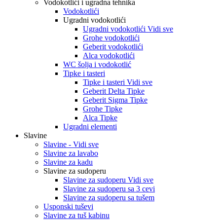
Vodokotlići i ugradna tehnika
Vodokotlići
Ugradni vodokotlići
Ugradni vodokotlići Vidi sve
Grohe vodokotlići
Geberit vodokotlići
Alca vodokotlići
WC šolja i vodokotlić
Tipke i tasteri
Tipke i tasteri Vidi sve
Geberit Delta Tipke
Geberit Sigma Tipke
Grohe Tipke
Alca Tipke
Ugradni elementi
Slavine
Slavine - Vidi sve
Slavine za lavabo
Slavine za kadu
Slavine za sudoperu
Slavine za sudoperu Vidi sve
Slavine za sudoperu sa 3 cevi
Slavine za sudoperu sa tušem
Usponski tuševi
Slavine za tuš kabinu