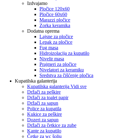
Izdvajamo
Pločice 120x60
Pločice 60x60
Marazzi pločice
Zorka keramika
Dodatna oprema
Lajsne za pločice
Lepak za pločice
Fug masa
Hidroizolacija za kupatilo
Nivelir masa
Prajmeri za pločice
Nivelatori za keramiku
Sredstva za čišćenje pločica
Kupatilska galanterija
Kupatilska galanterija Vidi sve
Držači za peškire
Držači za toalet papir
Držači za sapun
Police za kupatila
Kukice za peškire
Dozeri za sapun
Držači za četkice za zube
Kante za kupatilo
Četke za wc šolju