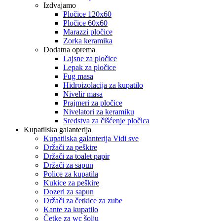
Izdvajamo
Pločice 120x60
Pločice 60x60
Marazzi pločice
Zorka keramika
Dodatna oprema
Lajsne za pločice
Lepak za pločice
Fug masa
Hidroizolacija za kupatilo
Nivelir masa
Prajmeri za pločice
Nivelatori za keramiku
Sredstva za čišćenje pločica
Kupatilska galanterija
Kupatilska galanterija Vidi sve
Držači za peškire
Držači za toalet papir
Držači za sapun
Police za kupatila
Kukice za peškire
Dozeri za sapun
Držači za četkice za zube
Kante za kupatilo
Četke za wc šolju