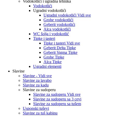
Vodokotlići i ugradna tehnika
Vodokotlići
Ugradni vodokotlići
Ugradni vodokotlići Vidi sve
Grohe vodokotlići
Geberit vodokotlići
Alca vodokotlići
WC šolja i vodokotlić
Tipke i tasteri
Tipke i tasteri Vidi sve
Geberit Delta Tipke
Geberit Sigma Tipke
Grohe Tipke
Alca Tipke
Ugradni elementi
Slavine
Slavine - Vidi sve
Slavine za lavabo
Slavine za kadu
Slavine za sudoperu
Slavine za sudoperu Vidi sve
Slavine za sudoperu sa 3 cevi
Slavine za sudoperu sa tušem
Usponski tuševi
Slavine za tuš kabinu