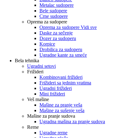
Metalac sudopere
Bele sudopere
Crne sudopere
Oprema za sudopere
Oprema za sudopere Vidi sve
Daske za sečenje
Dozer za sudoperu
Korpice
Drobilica za sudoperu
Ugradne kante za smeće
Bela tehnika
Ugradni setovi
Frižideri
Kombinovani frižideri
Frižideri sa jednim vratima
Ugradni frižideri
Mini frižideri
Veš mašine
Mašine za pranje veša
Mašine za sušenje veša
Mašine za pranje sudova
Ugradna mašina za pranje sudova
Rerne
Ugradne rerne