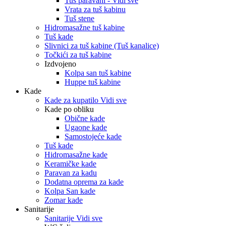
Tuš paravani - Vidi sve
Vrata za tuš kabinu
Tuš stene
Hidromasažne tuš kabine
Tuš kade
Slivnici za tuš kabine (Tuš kanalice)
Točkići za tuš kabine
Izdvojeno
Kolpa san tuš kabine
Huppe tuš kabine
Kade
Kade za kupatilo Vidi sve
Kade po obliku
Obične kade
Ugaone kade
Samostojeće kade
Tuš kade
Hidromasažne kade
Keramičke kade
Paravan za kadu
Dodatna oprema za kade
Kolpa San kade
Zomar kade
Sanitarije
Sanitarije Vidi sve