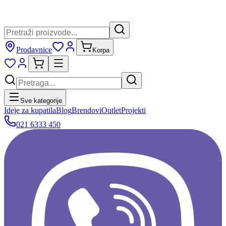
Prodavnice
Korpa
Sve kategorije
Ideje za kupatila
Blog
Brendovi
Outlet
Projekti
021 6333 450