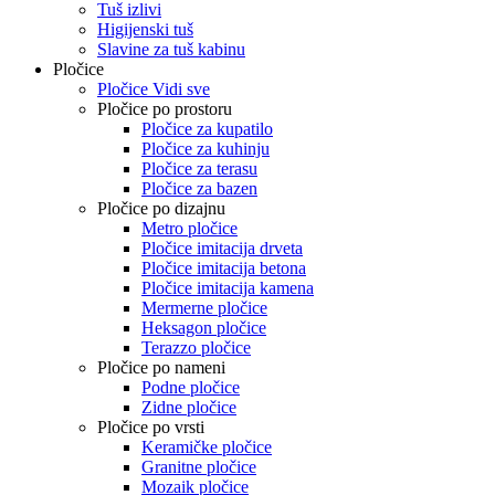
Tuš izlivi
Higijenski tuš
Slavine za tuš kabinu
Pločice
Pločice Vidi sve
Pločice po prostoru
Pločice za kupatilo
Pločice za kuhinju
Pločice za terasu
Pločice za bazen
Pločice po dizajnu
Metro pločice
Pločice imitacija drveta
Pločice imitacija betona
Pločice imitacija kamena
Mermerne pločice
Heksagon pločice
Terazzo pločice
Pločice po nameni
Podne pločice
Zidne pločice
Pločice po vrsti
Keramičke pločice
Granitne pločice
Mozaik pločice