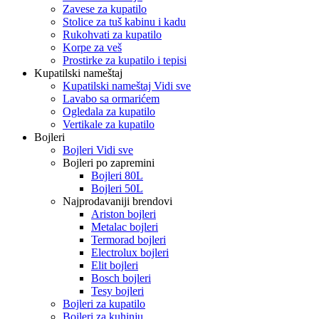
Zavese za kupatilo
Stolice za tuš kabinu i kadu
Rukohvati za kupatilo
Korpe za veš
Prostirke za kupatilo i tepisi
Kupatilski nameštaj
Kupatilski nameštaj Vidi sve
Lavabo sa ormarićem
Ogledala za kupatilo
Vertikale za kupatilo
Bojleri
Bojleri Vidi sve
Bojleri po zapremini
Bojleri 80L
Bojleri 50L
Najprodavaniji brendovi
Ariston bojleri
Metalac bojleri
Termorad bojleri
Electrolux bojleri
Elit bojleri
Bosch bojleri
Tesy bojleri
Bojleri za kupatilo
Bojleri za kuhinju