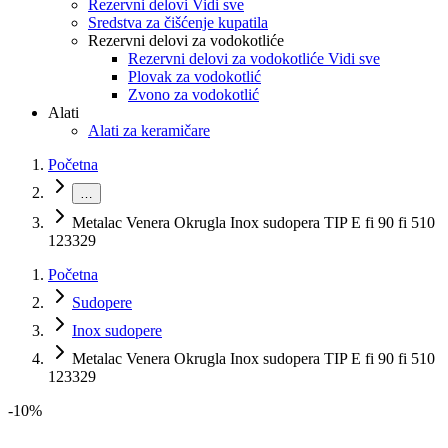
Rezervni delovi Vidi sve
Sredstva za čišćenje kupatila
Rezervni delovi za vodokotliće
Rezervni delovi za vodokotliće Vidi sve
Plovak za vodokotlić
Zvono za vodokotlić
Alati
Alati za keramičare
Početna
…
Metalac Venera Okrugla Inox sudopera TIP E fi 90 fi 510
123329
Početna
Sudopere
Inox sudopere
Metalac Venera Okrugla Inox sudopera TIP E fi 90 fi 510
123329
-
10
%