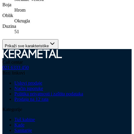
Boja
Hrom
Oblik
Okrugla
Duzina
51
Prikaži sve karakteristike
Call centar
021 6333 450
Brzi linkovi
Uslovi prodaje
Način isporuke
Politika privatnosti i zaštita podataka
Prodaja na 12 rata
Kategorije
Tuš kabine
Kade
Sanitarije