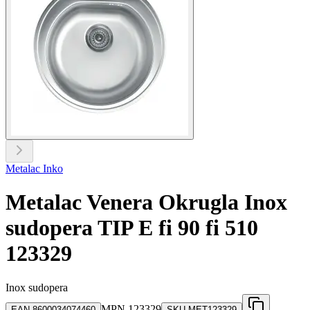
Metalac Inko
Metalac Venera Okrugla Inox
sudopera TIP E fi 90 fi 510
123329
Inox sudopera
MPN
123329
EAN
8600034074460
SKU
MET123329