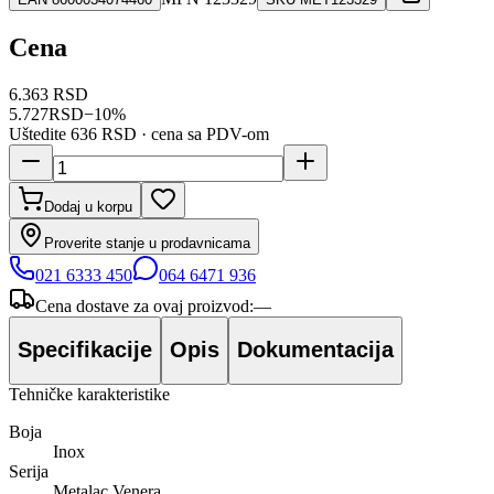
Cena
6.363 RSD
5.727
RSD
−
10
%
Uštedite
636 RSD
· cena sa PDV-om
Dodaj u korpu
Proverite stanje u prodavnicama
021 6333 450
064 6471 936
Cena dostave za ovaj proizvod:
—
Specifikacije
Opis
Dokumentacija
Tehničke karakteristike
Boja
Inox
Serija
Metalac Venera