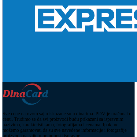
Sve cene na ovom sajtu iskazane su u dinarima. PDV je uračunat u
cenu. Trudimo se da svi proizvodi budu prikazani sa ispravnim
nazivima, karakteristikama, fotografijama i cenama. Ipak, ne
možemo garantovati da su sve navedene informacije i fotografije
proizvoda na sajtu u potpunosti ispravne.