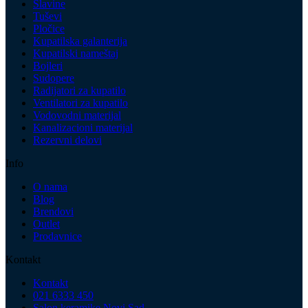
Slavine
Tuševi
Pločice
Kupatilska galanterija
Kupatilski nameštaj
Bojleri
Sudopere
Radijatori za kupatilo
Ventilatori za kupatilo
Vodovodni materijal
Kanalizacioni materijal
Rezervni delovi
Info
O nama
Blog
Brendovi
Outlet
Prodavnice
Kontakt
Kontakt
021 6333 450
Salon keramike Novi Sad