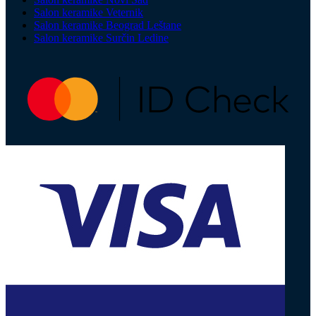
Salon keramike Veternik
Salon keramike Beograd Leštane
Salon keramike Surčin Ledine