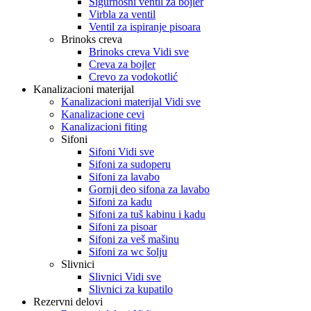
Sigurnosni ventil za bojler
Virbla za ventil
Ventil za ispiranje pisoara
Brinoks creva
Brinoks creva Vidi sve
Creva za bojler
Crevo za vodokotlić
Kanalizacioni materijal
Kanalizacioni materijal Vidi sve
Kanalizacione cevi
Kanalizacioni fiting
Sifoni
Sifoni Vidi sve
Sifoni za sudoperu
Sifoni za lavabo
Gornji deo sifona za lavabo
Sifoni za kadu
Sifoni za tuš kabinu i kadu
Sifoni za pisoar
Sifoni za veš mašinu
Sifoni za wc šolju
Slivnici
Slivnici Vidi sve
Slivnici za kupatilo
Rezervni delovi