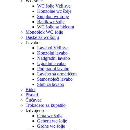
WC šolje
WC šolje Vidi sve
Konzolne wc šolje
Simplon wc šolje
Baltik wc šolje
WC šolje sa bideom
Monoblok WC šolje
Daske za wc šolju
Lavaboi
Lavaboi Vidi sve
Konzolni lavabo
Nadgradni lavabo
Ugradni lavabo
Podgradni lavabo
Lavabo sa ormarićem
Samostojeći lavabo
Stub za lavabo
Bidei
Pisoari
Čučavac
Trokadero za kupatilo
Izdvojeno
Crna wc šolja
Geberit wc šolje
Grohe wc šolje