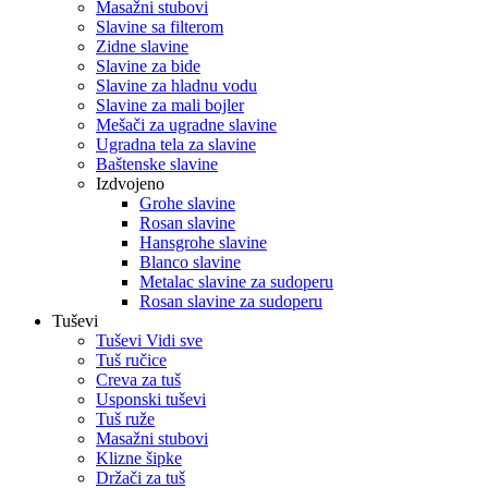
Masažni stubovi
Slavine sa filterom
Zidne slavine
Slavine za bide
Slavine za hladnu vodu
Slavine za mali bojler
Mešači za ugradne slavine
Ugradna tela za slavine
Baštenske slavine
Izdvojeno
Grohe slavine
Rosan slavine
Hansgrohe slavine
Blanco slavine
Metalac slavine za sudoperu
Rosan slavine za sudoperu
Tuševi
Tuševi Vidi sve
Tuš ručice
Creva za tuš
Usponski tuševi
Tuš ruže
Masažni stubovi
Klizne šipke
Držači za tuš