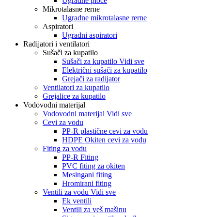
Ugradne ploče
Mikrotalasne rerne
Ugradne mikrotalasne rerne
Aspiratori
Ugradni aspiratori
Radijatori i ventilatori
Sušači za kupatilo
Sušači za kupatilo Vidi sve
Električni sušači za kupatilo
Grejači za radijator
Ventilatori za kupatilo
Grejalice za kupatilo
Vodovodni materijal
Vodovodni materijal Vidi sve
Cevi za vodu
PP-R plastične cevi za vodu
HDPE Okiten cevi za vodu
Fiting za vodu
PP-R Fiting
PVC fiting za okiten
Mesingani fiting
Hromirani fiting
Ventili za vodu Vidi sve
Ek ventili
Ventili za veš mašinu