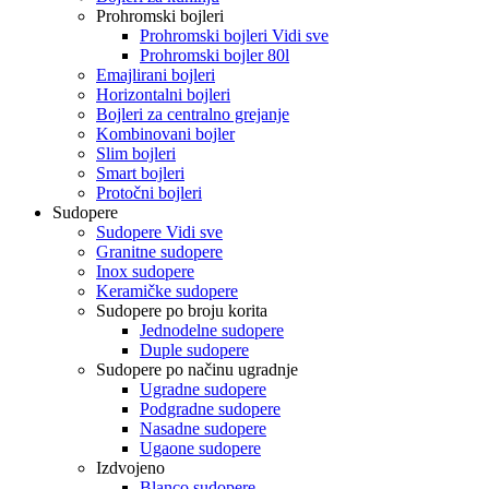
Prohromski bojleri
Prohromski bojleri Vidi sve
Prohromski bojler 80l
Emajlirani bojleri
Horizontalni bojleri
Bojleri za centralno grejanje
Kombinovani bojler
Slim bojleri
Smart bojleri
Protočni bojleri
Sudopere
Sudopere Vidi sve
Granitne sudopere
Inox sudopere
Keramičke sudopere
Sudopere po broju korita
Jednodelne sudopere
Duple sudopere
Sudopere po načinu ugradnje
Ugradne sudopere
Podgradne sudopere
Nasadne sudopere
Ugaone sudopere
Izdvojeno
Blanco sudopere