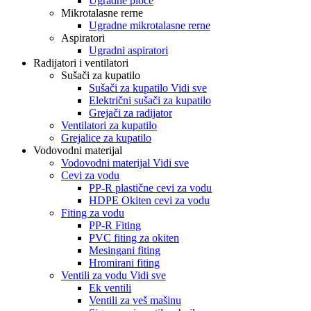
Ugradne ploče
Mikrotalasne rerne
Ugradne mikrotalasne rerne
Aspiratori
Ugradni aspiratori
Radijatori i ventilatori
Sušači za kupatilo
Sušači za kupatilo Vidi sve
Električni sušači za kupatilo
Grejači za radijator
Ventilatori za kupatilo
Grejalice za kupatilo
Vodovodni materijal
Vodovodni materijal Vidi sve
Cevi za vodu
PP-R plastične cevi za vodu
HDPE Okiten cevi za vodu
Fiting za vodu
PP-R Fiting
PVC fiting za okiten
Mesingani fiting
Hromirani fiting
Ventili za vodu Vidi sve
Ek ventili
Ventili za veš mašinu