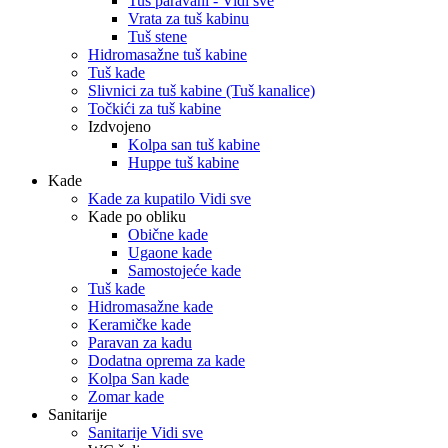
Tuš paravani - Vidi sve
Vrata za tuš kabinu
Tuš stene
Hidromasažne tuš kabine
Tuš kade
Slivnici za tuš kabine (Tuš kanalice)
Točkići za tuš kabine
Izdvojeno
Kolpa san tuš kabine
Huppe tuš kabine
Kade
Kade za kupatilo Vidi sve
Kade po obliku
Obične kade
Ugaone kade
Samostojeće kade
Tuš kade
Hidromasažne kade
Keramičke kade
Paravan za kadu
Dodatna oprema za kade
Kolpa San kade
Zomar kade
Sanitarije
Sanitarije Vidi sve