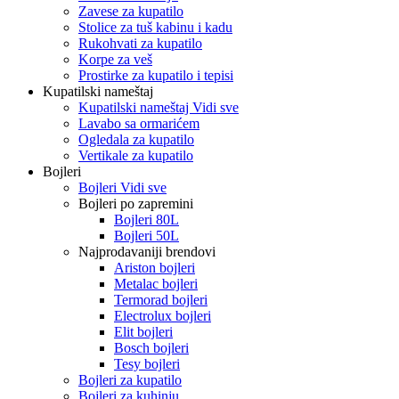
Zavese za kupatilo
Stolice za tuš kabinu i kadu
Rukohvati za kupatilo
Korpe za veš
Prostirke za kupatilo i tepisi
Kupatilski nameštaj
Kupatilski nameštaj Vidi sve
Lavabo sa ormarićem
Ogledala za kupatilo
Vertikale za kupatilo
Bojleri
Bojleri Vidi sve
Bojleri po zapremini
Bojleri 80L
Bojleri 50L
Najprodavaniji brendovi
Ariston bojleri
Metalac bojleri
Termorad bojleri
Electrolux bojleri
Elit bojleri
Bosch bojleri
Tesy bojleri
Bojleri za kupatilo
Bojleri za kuhinju