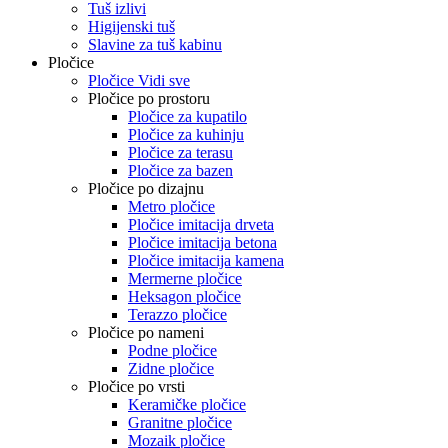
Tuš izlivi
Higijenski tuš
Slavine za tuš kabinu
Pločice
Pločice Vidi sve
Pločice po prostoru
Pločice za kupatilo
Pločice za kuhinju
Pločice za terasu
Pločice za bazen
Pločice po dizajnu
Metro pločice
Pločice imitacija drveta
Pločice imitacija betona
Pločice imitacija kamena
Mermerne pločice
Heksagon pločice
Terazzo pločice
Pločice po nameni
Podne pločice
Zidne pločice
Pločice po vrsti
Keramičke pločice
Granitne pločice
Mozaik pločice