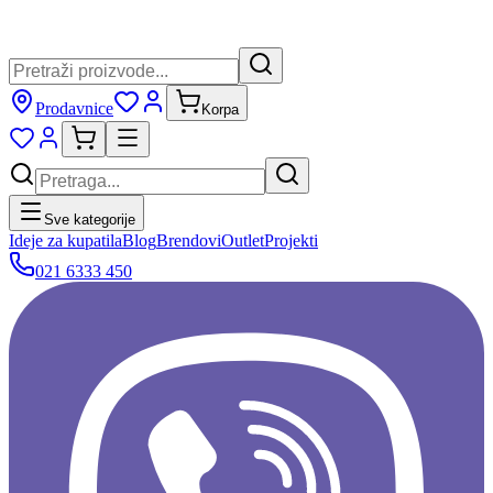
Prodavnice
Korpa
Sve kategorije
Ideje za kupatila
Blog
Brendovi
Outlet
Projekti
021 6333 450