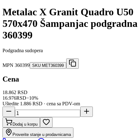
Metalac X Granit Quadro U50
570x470 Šampanjac podgradna
360399
Podgradna sudopera
MPN
360399
SKU
MET360399
Cena
18.862 RSD
16.976
RSD
−
10
%
Uštedite
1.886 RSD
· cena sa PDV-om
Dodaj u korpu
Proverite stanje u prodavnicama