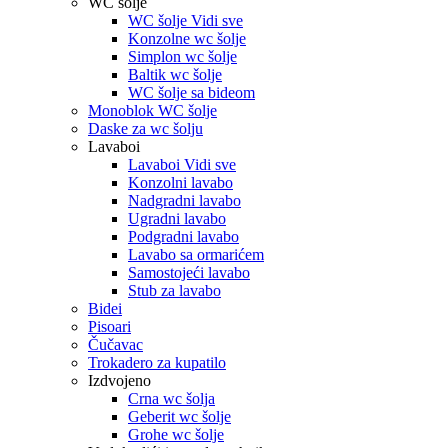
WC šolje
WC šolje Vidi sve
Konzolne wc šolje
Simplon wc šolje
Baltik wc šolje
WC šolje sa bideom
Monoblok WC šolje
Daske za wc šolju
Lavaboi
Lavaboi Vidi sve
Konzolni lavabo
Nadgradni lavabo
Ugradni lavabo
Podgradni lavabo
Lavabo sa ormarićem
Samostojeći lavabo
Stub za lavabo
Bidei
Pisoari
Čučavac
Trokadero za kupatilo
Izdvojeno
Crna wc šolja
Geberit wc šolje
Grohe wc šolje