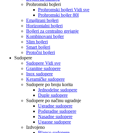
Prohromski bojleri
Prohromski bojleri Vidi sve
Prohromski bojler 80l
Emajlirani bojleri
Horizontalni bojleri
Bojleri za centralno grejanje
Kombinovani bojler
Slim bojleri
Smart bojleri
Protočni bojleri
Sudopere
Sudopere Vidi sve
Granitne sudopere
Inox sudopere
Keramičke sudopere
Sudopere po broju korita
Jednodelne sudopere
Duple sudopere
Sudopere po načinu ugradnje
Ugradne sudopere
Podgradne sudopere
Nasadne sudopere
Ugaone sudopere
Izdvojeno
Blanco sudopere