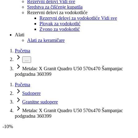
Rezervni delovi Vidi sve
Sredstva za čišćenje kupatila
Rezervni delovi za vodokotliće
Rezervni delovi za vodokotliće Vidi sve
Plovak za vodokotlić
Zvono za vodokotlić
Alati
Alati za keramičare
Početna
…
Metalac X Granit Quadro U50 570x470 Šampanjac
podgradna 360399
Početna
Sudopere
Granitne sudopere
Metalac X Granit Quadro U50 570x470 Šampanjac
podgradna 360399
-
10
%