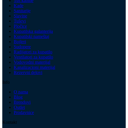
Tuš kabine
Kade
Sanitarije
Slavine
Tuševi
Pločice
Kupatilska galanterija
Kupatilski nameštaj
Bojleri
Sudopere
Radijatori za kupatilo
Ventilatori za kupatilo
Vodovodni materijal
Kanalizacioni materijal
Rezervni delovi
Info
O nama
Blog
Brendovi
Outlet
Prodavnice
Kontakt