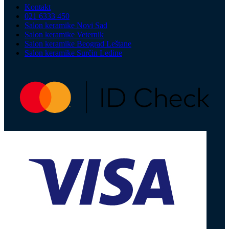
Kontakt
021 6333 450
Salon keramike Novi Sad
Salon keramike Veternik
Salon keramike Beograd Leštane
Salon keramike Surčin Ledine