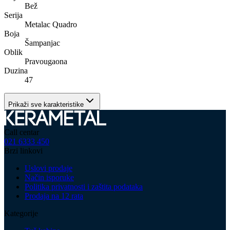
Bež
Serija
Metalac Quadro
Boja
Šampanjac
Oblik
Pravougaona
Duzina
47
Prikaži sve karakteristike
Call centar
021 6333 450
Brzi linkovi
Uslovi prodaje
Način isporuke
Politika privatnosti i zaštita podataka
Prodaja na 12 rata
Kategorije