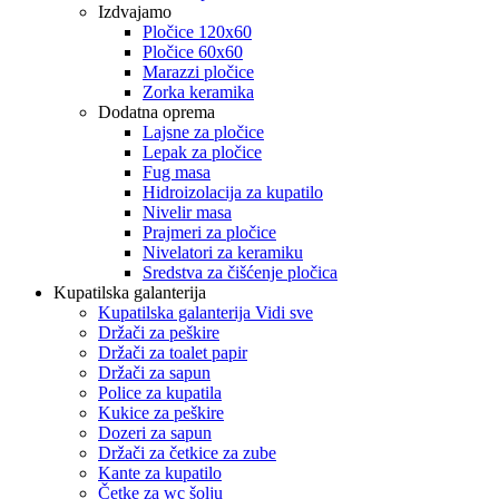
Izdvajamo
Pločice 120x60
Pločice 60x60
Marazzi pločice
Zorka keramika
Dodatna oprema
Lajsne za pločice
Lepak za pločice
Fug masa
Hidroizolacija za kupatilo
Nivelir masa
Prajmeri za pločice
Nivelatori za keramiku
Sredstva za čišćenje pločica
Kupatilska galanterija
Kupatilska galanterija Vidi sve
Držači za peškire
Držači za toalet papir
Držači za sapun
Police za kupatila
Kukice za peškire
Dozeri za sapun
Držači za četkice za zube
Kante za kupatilo
Četke za wc šolju