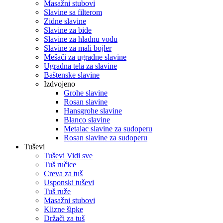
Masažni stubovi
Slavine sa filterom
Zidne slavine
Slavine za bide
Slavine za hladnu vodu
Slavine za mali bojler
Mešači za ugradne slavine
Ugradna tela za slavine
Baštenske slavine
Izdvojeno
Grohe slavine
Rosan slavine
Hansgrohe slavine
Blanco slavine
Metalac slavine za sudoperu
Rosan slavine za sudoperu
Tuševi
Tuševi Vidi sve
Tuš ručice
Creva za tuš
Usponski tuševi
Tuš ruže
Masažni stubovi
Klizne šipke
Držači za tuš