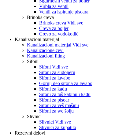
Sigurnosni ventil za bojler
Virbla za ventil
Ventil za ispiranje pisoara
Brinoks creva
Brinoks creva Vidi sve
Creva za bojler
Crevo za vodokotlić
Kanalizacioni materijal
Kanalizacioni materijal Vidi sve
Kanalizacione cevi
Kanalizacioni fiting
Sifoni
Sifoni Vidi sve
Sifoni za sudoperu
Sifoni za lavabo
Gornji deo sifona za lavabo
Sifoni za kadu
Sifoni za tuš kabinu i kadu
Sifoni za pisoar
Sifoni za veš mašinu
Sifoni za wc šolju
Slivnici
Slivnici Vidi sve
Slivnici za kupatilo
Rezervni delovi