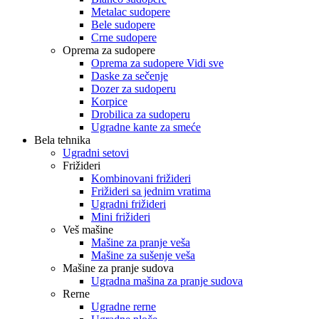
Metalac sudopere
Bele sudopere
Crne sudopere
Oprema za sudopere
Oprema za sudopere Vidi sve
Daske za sečenje
Dozer za sudoperu
Korpice
Drobilica za sudoperu
Ugradne kante za smeće
Bela tehnika
Ugradni setovi
Frižideri
Kombinovani frižideri
Frižideri sa jednim vratima
Ugradni frižideri
Mini frižideri
Veš mašine
Mašine za pranje veša
Mašine za sušenje veša
Mašine za pranje sudova
Ugradna mašina za pranje sudova
Rerne
Ugradne rerne