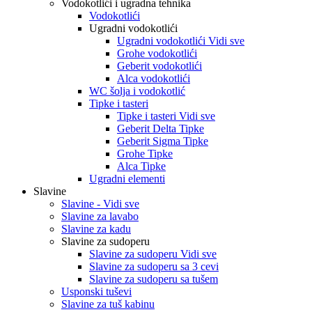
Vodokotlići i ugradna tehnika
Vodokotlići
Ugradni vodokotlići
Ugradni vodokotlići Vidi sve
Grohe vodokotlići
Geberit vodokotlići
Alca vodokotlići
WC šolja i vodokotlić
Tipke i tasteri
Tipke i tasteri Vidi sve
Geberit Delta Tipke
Geberit Sigma Tipke
Grohe Tipke
Alca Tipke
Ugradni elementi
Slavine
Slavine - Vidi sve
Slavine za lavabo
Slavine za kadu
Slavine za sudoperu
Slavine za sudoperu Vidi sve
Slavine za sudoperu sa 3 cevi
Slavine za sudoperu sa tušem
Usponski tuševi
Slavine za tuš kabinu