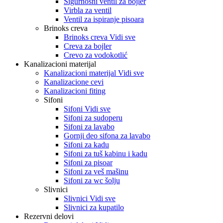
Sigurnosni ventil za bojler
Virbla za ventil
Ventil za ispiranje pisoara
Brinoks creva
Brinoks creva Vidi sve
Creva za bojler
Crevo za vodokotlić
Kanalizacioni materijal
Kanalizacioni materijal Vidi sve
Kanalizacione cevi
Kanalizacioni fiting
Sifoni
Sifoni Vidi sve
Sifoni za sudoperu
Sifoni za lavabo
Gornji deo sifona za lavabo
Sifoni za kadu
Sifoni za tuš kabinu i kadu
Sifoni za pisoar
Sifoni za veš mašinu
Sifoni za wc šolju
Slivnici
Slivnici Vidi sve
Slivnici za kupatilo
Rezervni delovi