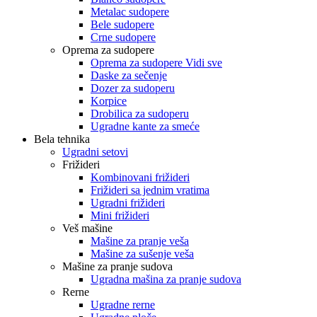
Metalac sudopere
Bele sudopere
Crne sudopere
Oprema za sudopere
Oprema za sudopere Vidi sve
Daske za sečenje
Dozer za sudoperu
Korpice
Drobilica za sudoperu
Ugradne kante za smeće
Bela tehnika
Ugradni setovi
Frižideri
Kombinovani frižideri
Frižideri sa jednim vratima
Ugradni frižideri
Mini frižideri
Veš mašine
Mašine za pranje veša
Mašine za sušenje veša
Mašine za pranje sudova
Ugradna mašina za pranje sudova
Rerne
Ugradne rerne