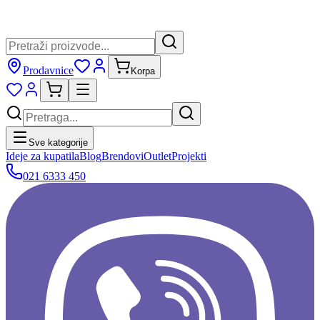
Prodavnice
Korpa
Sve kategorije
Ideje za kupatila
Blog
Brendovi
Outlet
Projekti
021 6333 450