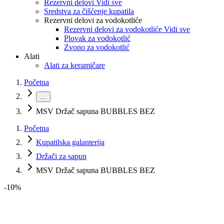
Rezervni delovi Vidi sve
Sredstva za čišćenje kupatila
Rezervni delovi za vodokotliće
Rezervni delovi za vodokotliće Vidi sve
Plovak za vodokotlić
Zvono za vodokotlić
Alati
Alati za keramičare
Početna
…
MSV Držač sapuna BUBBLES BEZ
Početna
Kupatilska galanterija
Držači za sapun
MSV Držač sapuna BUBBLES BEZ
-
10
%