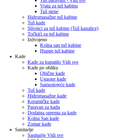
Tuš paravani - Vidi sve
Vrata za tuš kabinu
Tuš stene
Hidromasažne tuš kabine
Tuš kade
Slivnici za tuš kabine (Tuš kanalice)
Točkići za tuš kabine
Izdvojeno
Kolpa san tuš kabine
Huppe tuš kabine
Kade
Kade za kupatilo Vidi sve
Kade po obliku
Obične kade
Ugaone kade
Samostojeće kade
Tuš kade
Hidromasažne kade
Keramičke kade
Paravan za kadu
Dodatna oprema za kade
Kolpa San kade
Zomar kade
Sanitarije
Sanitarije Vidi sve