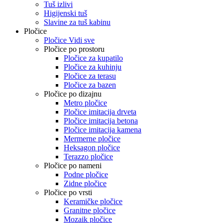
Tuš izlivi
Higijenski tuš
Slavine za tuš kabinu
Pločice
Pločice Vidi sve
Pločice po prostoru
Pločice za kupatilo
Pločice za kuhinju
Pločice za terasu
Pločice za bazen
Pločice po dizajnu
Metro pločice
Pločice imitacija drveta
Pločice imitacija betona
Pločice imitacija kamena
Mermerne pločice
Heksagon pločice
Terazzo pločice
Pločice po nameni
Podne pločice
Zidne pločice
Pločice po vrsti
Keramičke pločice
Granitne pločice
Mozaik pločice