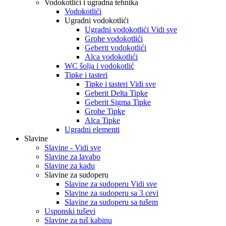
Vodokotlići i ugradna tehnika
Vodokotlići
Ugradni vodokotlići
Ugradni vodokotlići Vidi sve
Grohe vodokotlići
Geberit vodokotlići
Alca vodokotlići
WC šolja i vodokotlić
Tipke i tasteri
Tipke i tasteri Vidi sve
Geberit Delta Tipke
Geberit Sigma Tipke
Grohe Tipke
Alca Tipke
Ugradni elementi
Slavine
Slavine - Vidi sve
Slavine za lavabo
Slavine za kadu
Slavine za sudoperu
Slavine za sudoperu Vidi sve
Slavine za sudoperu sa 3 cevi
Slavine za sudoperu sa tušem
Usponski tuševi
Slavine za tuš kabinu