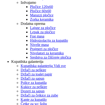
Izdvajamo
Pločice 120x60
Pločice 60x60
Marazzi pločice
Zorka keramika
Dodatna oprema
Lajsne za pločice
Lepak za pločice
Fug masa
Hidroizolacija za kupatilo
Nivelir masa
Prajmeri za pločice
Nivelatori za keramiku
Sredstva za čišćenje pločica
Kupatilska galanterija
Kupatilska galanterija Vidi sve
Držači za peškire
Držači za toalet papir
Držači za sapun
Police za kupatila
Kukice za peškire
Dozeri za sapun
Držači za četkice za zube
Kante za kupatilo
Četke za wc šolju