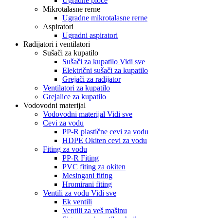
Ugradne ploče
Mikrotalasne rerne
Ugradne mikrotalasne rerne
Aspiratori
Ugradni aspiratori
Radijatori i ventilatori
Sušači za kupatilo
Sušači za kupatilo Vidi sve
Električni sušači za kupatilo
Grejači za radijator
Ventilatori za kupatilo
Grejalice za kupatilo
Vodovodni materijal
Vodovodni materijal Vidi sve
Cevi za vodu
PP-R plastične cevi za vodu
HDPE Okiten cevi za vodu
Fiting za vodu
PP-R Fiting
PVC fiting za okiten
Mesingani fiting
Hromirani fiting
Ventili za vodu Vidi sve
Ek ventili
Ventili za veš mašinu