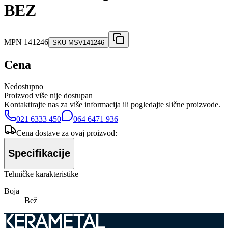
BEZ
MPN
141246
SKU
MSV141246
Cena
Nedostupno
Proizvod više nije dostupan
Kontaktirajte nas za više informacija ili pogledajte slične proizvode.
021 6333 450
064 6471 936
Cena dostave za ovaj proizvod:
—
Specifikacije
Tehničke karakteristike
Boja
Bež