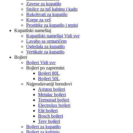
Zavese za kupatilo
Stolice za tuš kabinu i kadu
Rukohvati za kupatilo
Korpe za veš
Prostirke za kupatilo i tepisi
Kupatilski nameštaj
Kupatilski nameštaj Vidi sve
Lavabo sa ormarićem
Ogledala za kupatilo
Vertikale za kupatilo
Bojleri
Bojleri Vidi sve
Bojleri po zapremini
Bojleri 80L
Bojleri 50L
Najprodavaniji brendovi
Ariston bojleri
Metalac bojleri
Termorad bojleri
Electrolux bojleri
Elit bojleri
Bosch bojleri
Tesy bojleri
Bojleri za kupatilo
Bojleri za kuhinju