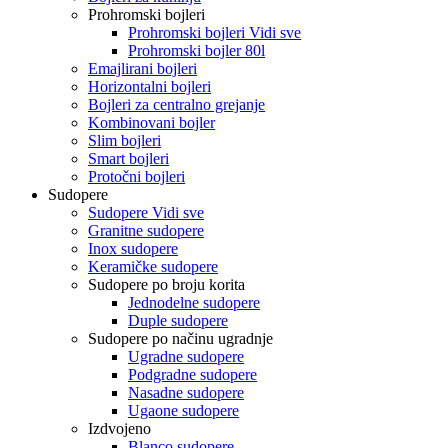
Prohromski bojleri
Prohromski bojleri Vidi sve
Prohromski bojler 80l
Emajlirani bojleri
Horizontalni bojleri
Bojleri za centralno grejanje
Kombinovani bojler
Slim bojleri
Smart bojleri
Protočni bojleri
Sudopere
Sudopere Vidi sve
Granitne sudopere
Inox sudopere
Keramičke sudopere
Sudopere po broju korita
Jednodelne sudopere
Duple sudopere
Sudopere po načinu ugradnje
Ugradne sudopere
Podgradne sudopere
Nasadne sudopere
Ugaone sudopere
Izdvojeno
Blanco sudopere