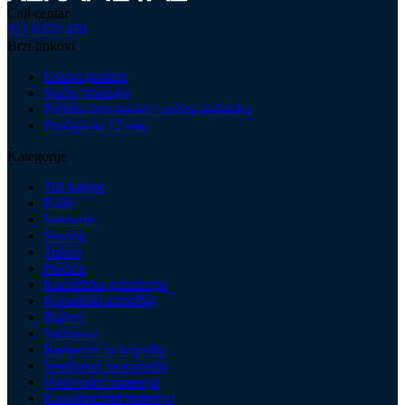
Call centar
021 6333 450
Brzi linkovi
Uslovi prodaje
Način isporuke
Politika privatnosti i zaštita podataka
Prodaja na 12 rata
Kategorije
Tuš kabine
Kade
Sanitarije
Slavine
Tuševi
Pločice
Kupatilska galanterija
Kupatilski nameštaj
Bojleri
Sudopere
Radijatori za kupatilo
Ventilatori za kupatilo
Vodovodni materijal
Kanalizacioni materijal