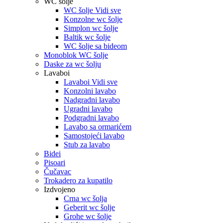
WC šolje
WC šolje Vidi sve
Konzolne wc šolje
Simplon wc šolje
Baltik wc šolje
WC šolje sa bideom
Monoblok WC šolje
Daske za wc šolju
Lavaboi
Lavaboi Vidi sve
Konzolni lavabo
Nadgradni lavabo
Ugradni lavabo
Podgradni lavabo
Lavabo sa ormarićem
Samostojeći lavabo
Stub za lavabo
Bidei
Pisoari
Čučavac
Trokadero za kupatilo
Izdvojeno
Crna wc šolja
Geberit wc šolje
Grohe wc šolje