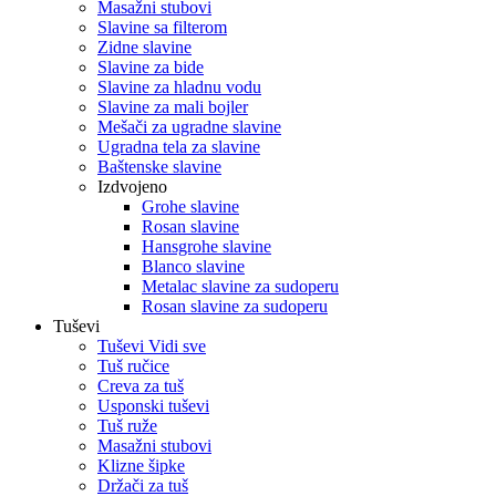
Masažni stubovi
Slavine sa filterom
Zidne slavine
Slavine za bide
Slavine za hladnu vodu
Slavine za mali bojler
Mešači za ugradne slavine
Ugradna tela za slavine
Baštenske slavine
Izdvojeno
Grohe slavine
Rosan slavine
Hansgrohe slavine
Blanco slavine
Metalac slavine za sudoperu
Rosan slavine za sudoperu
Tuševi
Tuševi Vidi sve
Tuš ručice
Creva za tuš
Usponski tuševi
Tuš ruže
Masažni stubovi
Klizne šipke
Držači za tuš