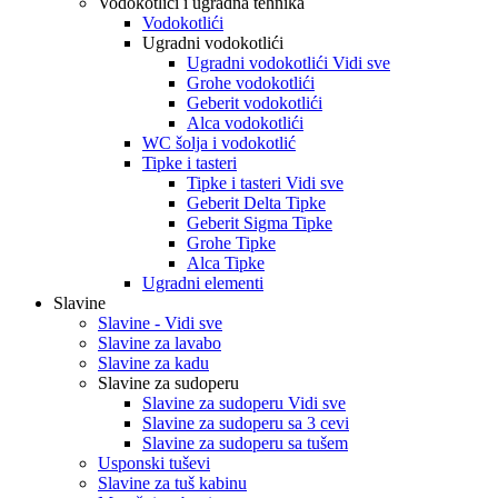
Vodokotlići i ugradna tehnika
Vodokotlići
Ugradni vodokotlići
Ugradni vodokotlići Vidi sve
Grohe vodokotlići
Geberit vodokotlići
Alca vodokotlići
WC šolja i vodokotlić
Tipke i tasteri
Tipke i tasteri Vidi sve
Geberit Delta Tipke
Geberit Sigma Tipke
Grohe Tipke
Alca Tipke
Ugradni elementi
Slavine
Slavine - Vidi sve
Slavine za lavabo
Slavine za kadu
Slavine za sudoperu
Slavine za sudoperu Vidi sve
Slavine za sudoperu sa 3 cevi
Slavine za sudoperu sa tušem
Usponski tuševi
Slavine za tuš kabinu