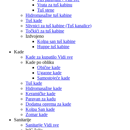
Vrata za tuš kabinu
Tuš stene
Hidromasažne tuš kabine
Tuš kade
Slivnici za tuš kabine (Tuš kanalice)
Točkići za tuš kabine
Izdvojeno
Kolpa san tuš kabine
Huppe tuš kabine
Kade
Kade za kupatilo Vidi sve
Kade po obliku
Obične kade
Ugaone kade
Samostojeće kade
Tuš kade
Hidromasažne kade
Keramičke kade
Paravan za kadu
Dodatna oprema za kade
Kolpa San kade
Zomar kade
Sanitarije
Sanitarije Vidi sve