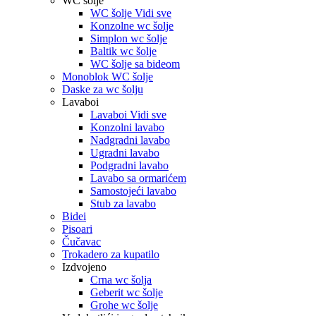
WC šolje
WC šolje Vidi sve
Konzolne wc šolje
Simplon wc šolje
Baltik wc šolje
WC šolje sa bideom
Monoblok WC šolje
Daske za wc šolju
Lavaboi
Lavaboi Vidi sve
Konzolni lavabo
Nadgradni lavabo
Ugradni lavabo
Podgradni lavabo
Lavabo sa ormarićem
Samostojeći lavabo
Stub za lavabo
Bidei
Pisoari
Čučavac
Trokadero za kupatilo
Izdvojeno
Crna wc šolja
Geberit wc šolje
Grohe wc šolje