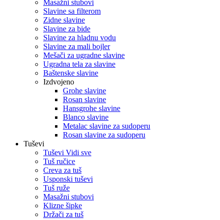
Masažni stubovi
Slavine sa filterom
Zidne slavine
Slavine za bide
Slavine za hladnu vodu
Slavine za mali bojler
Mešači za ugradne slavine
Ugradna tela za slavine
Baštenske slavine
Izdvojeno
Grohe slavine
Rosan slavine
Hansgrohe slavine
Blanco slavine
Metalac slavine za sudoperu
Rosan slavine za sudoperu
Tuševi
Tuševi Vidi sve
Tuš ručice
Creva za tuš
Usponski tuševi
Tuš ruže
Masažni stubovi
Klizne šipke
Držači za tuš