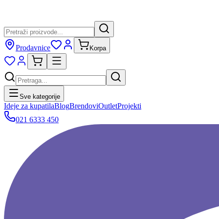
Prodavnice
Korpa
Sve kategorije
Ideje za kupatila
Blog
Brendovi
Outlet
Projekti
021 6333 450