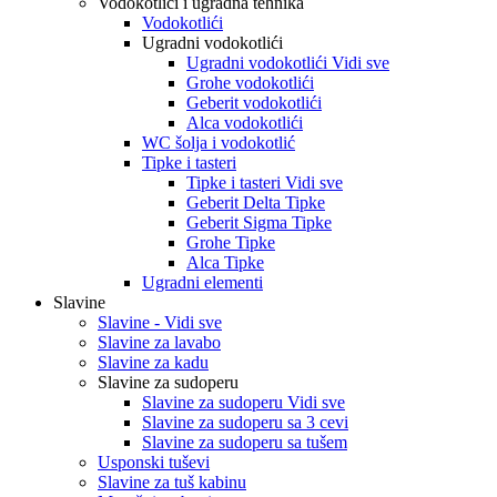
Vodokotlići i ugradna tehnika
Vodokotlići
Ugradni vodokotlići
Ugradni vodokotlići Vidi sve
Grohe vodokotlići
Geberit vodokotlići
Alca vodokotlići
WC šolja i vodokotlić
Tipke i tasteri
Tipke i tasteri Vidi sve
Geberit Delta Tipke
Geberit Sigma Tipke
Grohe Tipke
Alca Tipke
Ugradni elementi
Slavine
Slavine - Vidi sve
Slavine za lavabo
Slavine za kadu
Slavine za sudoperu
Slavine za sudoperu Vidi sve
Slavine za sudoperu sa 3 cevi
Slavine za sudoperu sa tušem
Usponski tuševi
Slavine za tuš kabinu