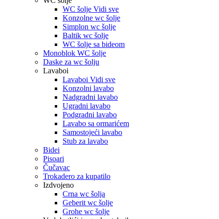
WC šolje
WC šolje Vidi sve
Konzolne wc šolje
Simplon wc šolje
Baltik wc šolje
WC šolje sa bideom
Monoblok WC šolje
Daske za wc šolju
Lavaboi
Lavaboi Vidi sve
Konzolni lavabo
Nadgradni lavabo
Ugradni lavabo
Podgradni lavabo
Lavabo sa ormarićem
Samostojeći lavabo
Stub za lavabo
Bidei
Pisoari
Čučavac
Trokadero za kupatilo
Izdvojeno
Crna wc šolja
Geberit wc šolje
Grohe wc šolje