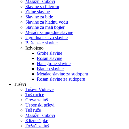
Masažni stubovi
Slavine sa filterom
Zidne slavine
Slavine za bide
Slavine za hladnu vodu
Slavine za mali bojler
Mešači za ugradne slavine
Ugradna tela za slavine
Baštenske slavine
Izdvojeno
Grohe slavine
Rosan slavine
Hansgrohe slavine
Blanco slavine
Metalac slavine za sudoperu
Rosan slavine za sudoperu
Tuševi
Tuševi Vidi sve
Tuš ručice
Creva za tuš
Usponski tuševi
Tuš ruže
Masažni stubovi
Klizne šipke
Držači za tuš