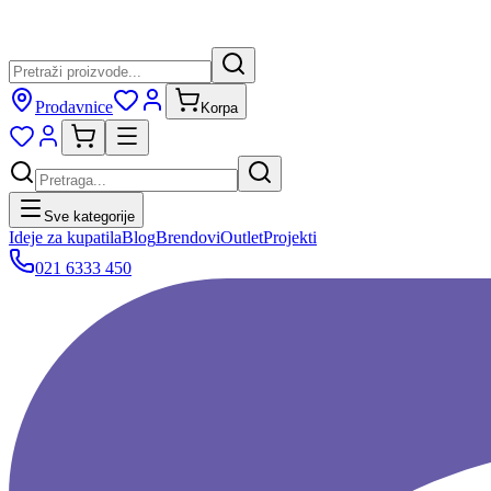
Prodavnice
Korpa
Sve kategorije
Ideje za kupatila
Blog
Brendovi
Outlet
Projekti
021 6333 450