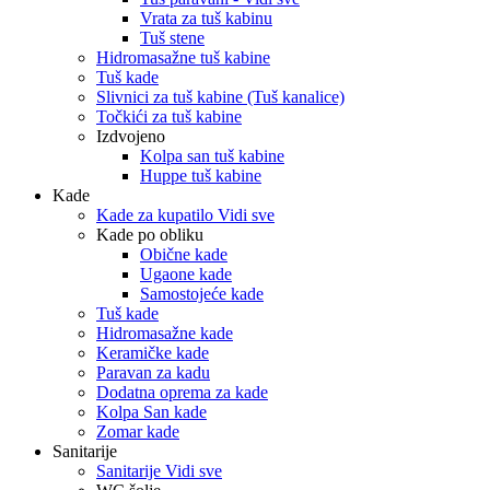
Vrata za tuš kabinu
Tuš stene
Hidromasažne tuš kabine
Tuš kade
Slivnici za tuš kabine (Tuš kanalice)
Točkići za tuš kabine
Izdvojeno
Kolpa san tuš kabine
Huppe tuš kabine
Kade
Kade za kupatilo Vidi sve
Kade po obliku
Obične kade
Ugaone kade
Samostojeće kade
Tuš kade
Hidromasažne kade
Keramičke kade
Paravan za kadu
Dodatna oprema za kade
Kolpa San kade
Zomar kade
Sanitarije
Sanitarije Vidi sve