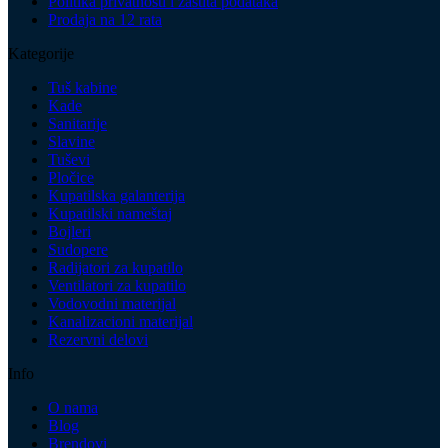
Politika privatnosti i zaštita podataka
Prodaja na 12 rata
Kategorije
Tuš kabine
Kade
Sanitarije
Slavine
Tuševi
Pločice
Kupatilska galanterija
Kupatilski nameštaj
Bojleri
Sudopere
Radijatori za kupatilo
Ventilatori za kupatilo
Vodovodni materijal
Kanalizacioni materijal
Rezervni delovi
Info
O nama
Blog
Brendovi