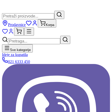
Prodavnice
Korpa
Sve kategorije
Ideje za kupatila
021 6333 450