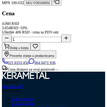
MPN
100-032
SKU
VOD100032
Cena
4.060 RSD
3.654
RSD
−
10
%
Uštedite
406 RSD
· cena sa PDV-om
Dodaj u korpu
Proverite stanje u prodavnicama
021 6333 450
064 6471 936
Cena dostave za ovaj proizvod:
—
Call centar
021 6333 450
Brzi linkovi
Uslovi prodaje
Način isporuke