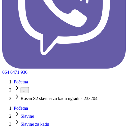
064 6471 936
Početna
…
Rosan S2 slavina za kadu ugradna 233204
Početna
Slavine
Slavine za kadu