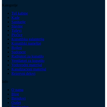
Kategorije
Tuš kabine
Kade
Sanitarije
Slavine
Tuševi
Pločice
Kupatilska galanterija
Kupatilski nameštaj
Bojleri
Sudopere
Radijatori za kupatilo
Ventilatori za kupatilo
Vodovodni materijal
Kanalizacioni materijal
Rezervni delovi
Info
O nama
Blog
Brendovi
Outlet
Prodavnice