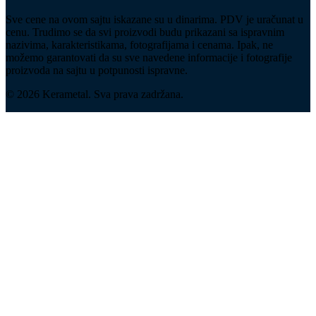
Sve cene na ovom sajtu iskazane su u dinarima. PDV je uračunat u
cenu. Trudimo se da svi proizvodi budu prikazani sa ispravnim
nazivima, karakteristikama, fotografijama i cenama. Ipak, ne
možemo garantovati da su sve navedene informacije i fotografije
proizvoda na sajtu u potpunosti ispravne.
© 2026 Kerametal. Sva prava zadržana.