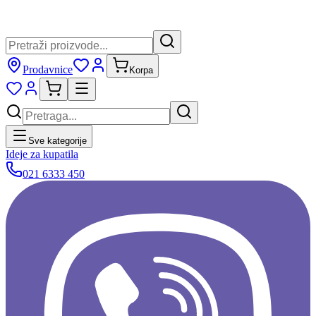
Prodavnice
Korpa
Sve kategorije
Ideje za kupatila
021 6333 450