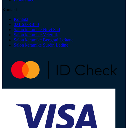
Kontakt
Kontakt
021 6333 450
Salon keramike Novi Sad
Salon keramike Veternik
Salon keramike Beograd Leštane
Salon keramike Surčin Ledine