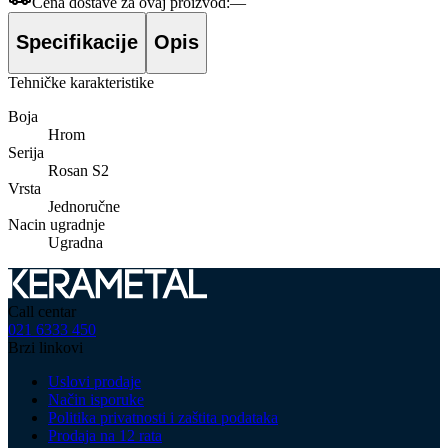
Cena dostave za ovaj proizvod:
—
Specifikacije
Opis
Tehničke karakteristike
Boja
Hrom
Serija
Rosan S2
Vrsta
Jednoručne
Nacin ugradnje
Ugradna
Call centar
021 6333 450
Brzi linkovi
Uslovi prodaje
Način isporuke
Politika privatnosti i zaštita podataka
Prodaja na 12 rata