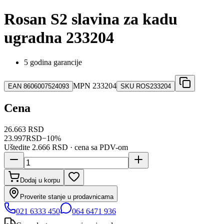
Rosan S2 slavina za kadu
ugradna 233204
5 godina garancije
MPN
233204
EAN
8606007524093
SKU
ROS233204
Cena
26.663 RSD
23.997
RSD
−
10
%
Uštedite
2.666 RSD
· cena sa PDV-om
Dodaj u korpu
Proverite stanje u prodavnicama
021 6333 450
064 6471 936