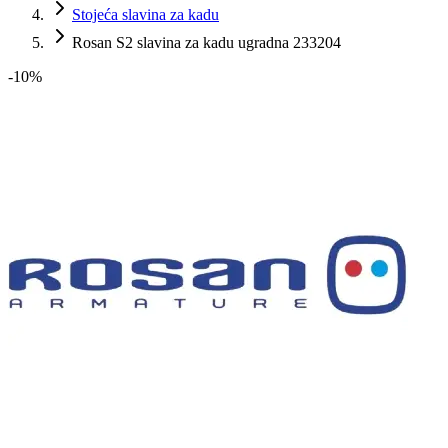
Stojeća slavina za kadu
Rosan S2 slavina za kadu ugradna 233204
-
10
%