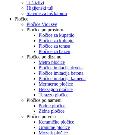
Tuš izlivi
Higijenski tuš
Slavine za tuš kabinu
Pločice
Pločice Vidi sve
Pločice po prostoru
Pločice za kupatilo
Pločice za kuhinju
Pločice za terasu
Pločice za bazen
Pločice po dizajnu
Metro pločice
Pločice imitacija drveta
Pločice imitacija betona
Pločice imitacija kamena
Mermerne pločice
Heksagon pločice
Terazzo pločice
Pločice po nameni
Podne pločice
Zidne pločice
Pločice po vrsti
Keramičke pločice
Granitne pločice
Mozaik pločice