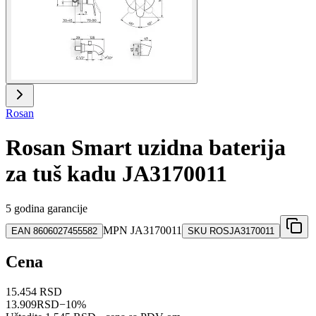
Rosan
Rosan Smart uzidna baterija
za tuš kadu JA3170011
5 godina garancije
MPN
JA3170011
EAN
8606027455582
SKU
ROSJA3170011
Cena
15.454 RSD
13.909
RSD
−
10
%