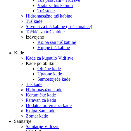
Tuš paravani - Vidi sve
Vrata za tuš kabinu
Tuš stene
Hidromasažne tuš kabine
Tuš kade
Slivnici za tuš kabine (Tuš kanalice)
Točkići za tuš kabine
Izdvojeno
Kolpa san tuš kabine
Huppe tuš kabine
Kade
Kade za kupatilo Vidi sve
Kade po obliku
Obične kade
Ugaone kade
Samostojeće kade
Tuš kade
Hidromasažne kade
Keramičke kade
Paravan za kadu
Dodatna oprema za kade
Kolpa San kade
Zomar kade
Sanitarije
Sanitarije Vidi sve