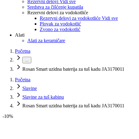
Rezervni delovi Vidi sve
Sredstva za čišćenje kupatila
Rezervni delovi za vodokotliće
Rezervni delovi za vodokotliće Vidi sve
Plovak za vodokotlić
Zvono za vodokotlić
Alati
Alati za keramičare
Početna
…
Rosan Smart uzidna baterija za tuš kadu JA3170011
Početna
Slavine
Slavine za tuš kabinu
Rosan Smart uzidna baterija za tuš kadu JA3170011
-
10
%