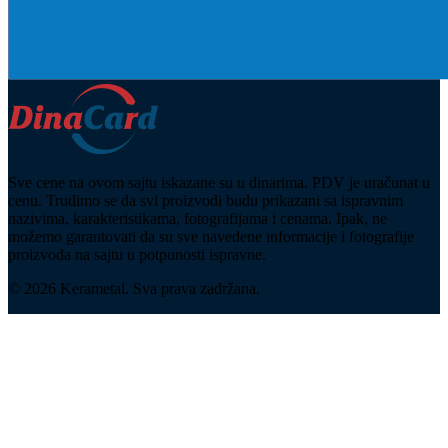
Sve cene na ovom sajtu iskazane su u dinarima. PDV je uračunat u
cenu. Trudimo se da svi proizvodi budu prikazani sa ispravnim
nazivima, karakteristikama, fotografijama i cenama. Ipak, ne
možemo garantovati da su sve navedene informacije i fotografije
proizvoda na sajtu u potpunosti ispravne.
© 2026 Kerametal. Sva prava zadržana.