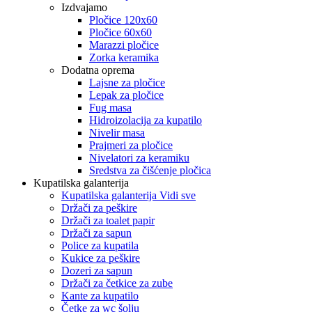
Izdvajamo
Pločice 120x60
Pločice 60x60
Marazzi pločice
Zorka keramika
Dodatna oprema
Lajsne za pločice
Lepak za pločice
Fug masa
Hidroizolacija za kupatilo
Nivelir masa
Prajmeri za pločice
Nivelatori za keramiku
Sredstva za čišćenje pločica
Kupatilska galanterija
Kupatilska galanterija Vidi sve
Držači za peškire
Držači za toalet papir
Držači za sapun
Police za kupatila
Kukice za peškire
Dozeri za sapun
Držači za četkice za zube
Kante za kupatilo
Četke za wc šolju