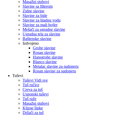
Masažni stubovi
Slavine sa filterom
Zidne slavine
Slavine za bide
Slavine za hladnu vodu
Slavine za mali bojler
Mešači za ugradne slavine
Ugradna tela za slavine
Baštenske slavine
Izdvojeno
Grohe slavine
Rosan slavine
Hansgrohe slavine
Blanco slavine
Metalac slavine za sudoperu
Rosan slavine za sudoperu
Tuševi
Tuševi Vidi sve
Tuš ručice
Creva za tuš
Usponski tuševi
Tuš ruže
Masažni stubovi
Klizne šipke
Držači za tuš