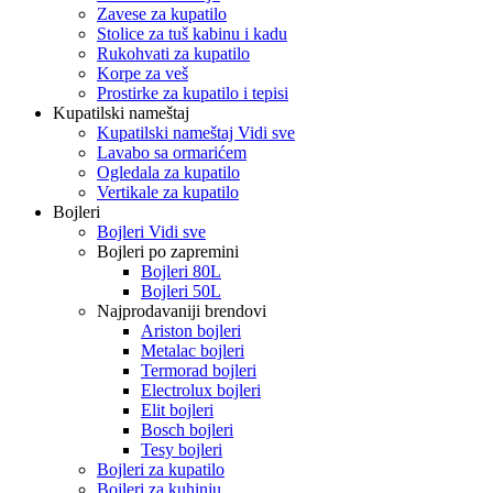
Zavese za kupatilo
Stolice za tuš kabinu i kadu
Rukohvati za kupatilo
Korpe za veš
Prostirke za kupatilo i tepisi
Kupatilski nameštaj
Kupatilski nameštaj Vidi sve
Lavabo sa ormarićem
Ogledala za kupatilo
Vertikale za kupatilo
Bojleri
Bojleri Vidi sve
Bojleri po zapremini
Bojleri 80L
Bojleri 50L
Najprodavaniji brendovi
Ariston bojleri
Metalac bojleri
Termorad bojleri
Electrolux bojleri
Elit bojleri
Bosch bojleri
Tesy bojleri
Bojleri za kupatilo
Bojleri za kuhinju