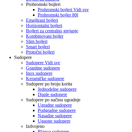
Prohromski bojleri
Prohromski bojleri Vidi sve
Prohromski bojler 80l
Emajlirani bojleri
Horizontalni bojleri
Bojleri za centralno grejanje
Kombinovani bojler
Slim bojleri
Smart bojleri
Protočni bojleri
Sudopere
Sudopere Vidi sve
Granitne sudopere
Inox sudopere
Keramičke sudopere
Sudopere po broju korita
Jednodelne sudopere
Duple sudopere
Sudopere po načinu ugradnje
Ugradne sudopere
Podgradne sudopere
Nasadne sudopere
Ugaone sudopere
Izdvojeno
Blanco sudopere