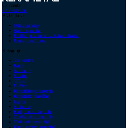
Call centar
021 6333 450
Brzi linkovi
Uslovi prodaje
Način isporuke
Politika privatnosti i zaštita podataka
Prodaja na 12 rata
Kategorije
Tuš kabine
Kade
Sanitarije
Slavine
Tuševi
Pločice
Kupatilska galanterija
Kupatilski nameštaj
Bojleri
Sudopere
Radijatori za kupatilo
Ventilatori za kupatilo
Vodovodni materijal
Kanalizacioni materijal