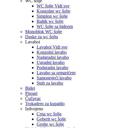
WC šolje
WC šolje Vidi sve
Konzolne wc šolje
Simplon wc šolje
Baltik wc šolje
WC šolje sa bideom
Monoblok WC šolje
Daske za wc šolju
Lavaboi
Lavaboi Vidi sve
Konzolni lavabo
Nadgradni lavabo
Ugradni lavabo
Podgradni lavabo
Lavabo sa ormarićem
Samostojeći lavabo
Stub za lavabo
Bidei
Pisoari
Čučavac
Trokadero za kupatilo
Izdvojeno
Crna wc šolja
Geberit wc šolje
Grohe wc šolje