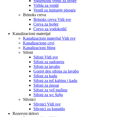
Sigurnosni ventil za bojler
Virbla za ventil
Ventil za ispiranje pisoara
Brinoks creva
Brinoks creva Vidi sve
Creva za bojler
Crevo za vodokotlić
Kanalizacioni materijal
Kanalizacioni materijal Vidi sve
Kanalizacione cevi
Kanalizacioni fiting
Sifoni
Sifoni Vidi sve
Sifoni za sudoperu
Sifoni za lavabo
Gornji deo sifona za lavabo
Sifoni za kadu
Sifoni za tuš kabinu i kadu
Sifoni za pisoar
Sifoni za veš mašinu
Sifoni za wc šolju
Slivnici
Slivnici Vidi sve
Slivnici za kupatilo
Rezervni delovi