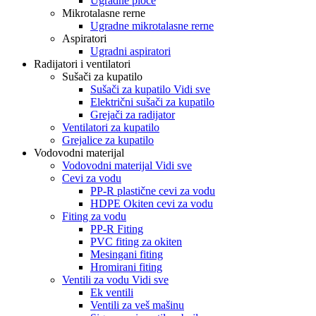
Ugradne ploče
Mikrotalasne rerne
Ugradne mikrotalasne rerne
Aspiratori
Ugradni aspiratori
Radijatori i ventilatori
Sušači za kupatilo
Sušači za kupatilo Vidi sve
Električni sušači za kupatilo
Grejači za radijator
Ventilatori za kupatilo
Grejalice za kupatilo
Vodovodni materijal
Vodovodni materijal Vidi sve
Cevi za vodu
PP-R plastične cevi za vodu
HDPE Okiten cevi za vodu
Fiting za vodu
PP-R Fiting
PVC fiting za okiten
Mesingani fiting
Hromirani fiting
Ventili za vodu Vidi sve
Ek ventili
Ventili za veš mašinu