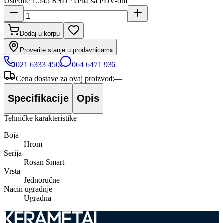
Uštedite
1.545 RSD
· cena sa PDV-om
Dodaj u korpu
Proverite stanje u prodavnicama
021 6333 450
064 6471 936
Cena dostave za ovaj proizvod:
—
Specifikacije
Opis
Tehničke karakteristike
Boja
Hrom
Serija
Rosan Smart
Vrsta
Jednoručne
Nacin ugradnje
Ugradna