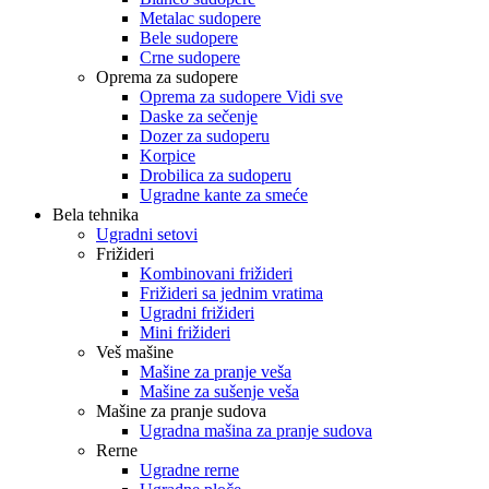
Metalac sudopere
Bele sudopere
Crne sudopere
Oprema za sudopere
Oprema za sudopere Vidi sve
Daske za sečenje
Dozer za sudoperu
Korpice
Drobilica za sudoperu
Ugradne kante za smeće
Bela tehnika
Ugradni setovi
Frižideri
Kombinovani frižideri
Frižideri sa jednim vratima
Ugradni frižideri
Mini frižideri
Veš mašine
Mašine za pranje veša
Mašine za sušenje veša
Mašine za pranje sudova
Ugradna mašina za pranje sudova
Rerne
Ugradne rerne