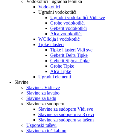
Vodokotlići i ugradna tehnika
Vodokotlići
Ugradni vodokotlići
Ugradni vodokotlići Vidi sve
Grohe vodokotlići
Geberit vodokotlići
Alca vodokotlići
WC šolja i vodokotlić
Tipke i tasteri
Tipke i tasteri Vidi sve
Geberit Delta Tipke
Geberit Sigma Tipke
Grohe Tipke
Alca Tipke
Ugradni elementi
Slavine
Slavine - Vidi sve
Slavine za lavabo
Slavine za kadu
Slavine za sudoperu
Slavine za sudoperu Vidi sve
Slavine za sudoperu sa 3 cevi
Slavine za sudoperu sa tušem
Usponski tuševi
Slavine za tuš kabinu