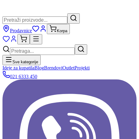
Prodavnice
Korpa
Sve kategorije
Ideje za kupatila
Blog
Brendovi
Outlet
Projekti
021 6333 450