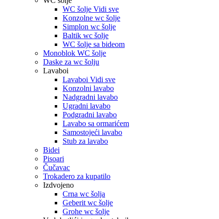
WC šolje
WC šolje Vidi sve
Konzolne wc šolje
Simplon wc šolje
Baltik wc šolje
WC šolje sa bideom
Monoblok WC šolje
Daske za wc šolju
Lavaboi
Lavaboi Vidi sve
Konzolni lavabo
Nadgradni lavabo
Ugradni lavabo
Podgradni lavabo
Lavabo sa ormarićem
Samostojeći lavabo
Stub za lavabo
Bidei
Pisoari
Čučavac
Trokadero za kupatilo
Izdvojeno
Crna wc šolja
Geberit wc šolje
Grohe wc šolje