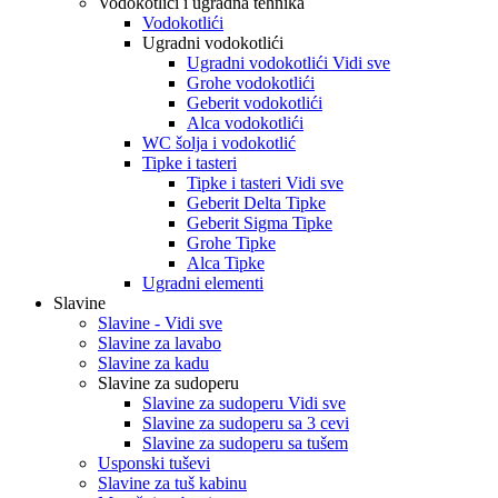
Vodokotlići i ugradna tehnika
Vodokotlići
Ugradni vodokotlići
Ugradni vodokotlići Vidi sve
Grohe vodokotlići
Geberit vodokotlići
Alca vodokotlići
WC šolja i vodokotlić
Tipke i tasteri
Tipke i tasteri Vidi sve
Geberit Delta Tipke
Geberit Sigma Tipke
Grohe Tipke
Alca Tipke
Ugradni elementi
Slavine
Slavine - Vidi sve
Slavine za lavabo
Slavine za kadu
Slavine za sudoperu
Slavine za sudoperu Vidi sve
Slavine za sudoperu sa 3 cevi
Slavine za sudoperu sa tušem
Usponski tuševi
Slavine za tuš kabinu