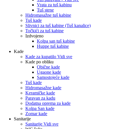
Vrata za tuš kabinu
Tuš stene
Hidromasažne tuš kabine
Tuš kade
Slivnici za tuš kabine (Tuš kanalice)
Točkići za tuš kabine
Izdvojeno
Kolpa san tuš kabine
Huppe tuš kabine
Kade
Kade za kupatilo Vidi sve
Kade po obliku
Obične kade
Ugaone kade
Samostojeće kade
Tuš kade
Hidromasažne kade
Keramičke kade
Paravan za kadu
Dodatna oprema za kade
Kolpa San kade
Zomar kade
Sanitarije
Sanitarije Vidi sve