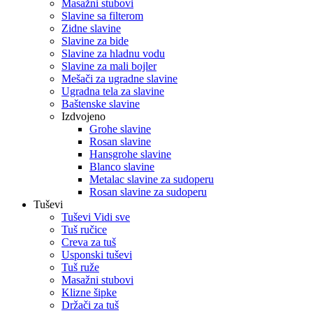
Masažni stubovi
Slavine sa filterom
Zidne slavine
Slavine za bide
Slavine za hladnu vodu
Slavine za mali bojler
Mešači za ugradne slavine
Ugradna tela za slavine
Baštenske slavine
Izdvojeno
Grohe slavine
Rosan slavine
Hansgrohe slavine
Blanco slavine
Metalac slavine za sudoperu
Rosan slavine za sudoperu
Tuševi
Tuševi Vidi sve
Tuš ručice
Creva za tuš
Usponski tuševi
Tuš ruže
Masažni stubovi
Klizne šipke
Držači za tuš