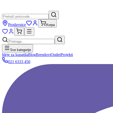
Prodavnice
Korpa
Sve kategorije
Ideje za kupatila
Blog
Brendovi
Outlet
Projekti
021 6333 450