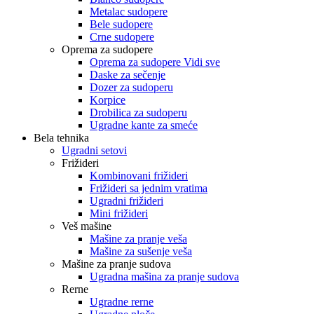
Metalac sudopere
Bele sudopere
Crne sudopere
Oprema za sudopere
Oprema za sudopere Vidi sve
Daske za sečenje
Dozer za sudoperu
Korpice
Drobilica za sudoperu
Ugradne kante za smeće
Bela tehnika
Ugradni setovi
Frižideri
Kombinovani frižideri
Frižideri sa jednim vratima
Ugradni frižideri
Mini frižideri
Veš mašine
Mašine za pranje veša
Mašine za sušenje veša
Mašine za pranje sudova
Ugradna mašina za pranje sudova
Rerne
Ugradne rerne