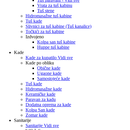
Tuš paravani - Vidi sve
Vrata za tuš kabinu
Tuš stene
Hidromasažne tuš kabine
Tuš kade
Slivnici za tuš kabine (Tuš kanalice)
Točkići za tuš kabine
Izdvojeno
Kolpa san tuš kabine
Huppe tuš kabine
Kade
Kade za kupatilo Vidi sve
Kade po obliku
Obične kade
Ugaone kade
Samostojeće kade
Tuš kade
Hidromasažne kade
Keramičke kade
Paravan za kadu
Dodatna oprema za kade
Kolpa San kade
Zomar kade
Sanitarije
Sanitarije Vidi sve