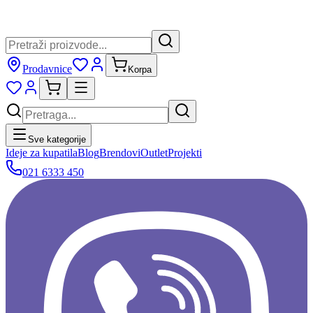
Prodavnice
Korpa
Sve kategorije
Ideje za kupatila
Blog
Brendovi
Outlet
Projekti
021 6333 450