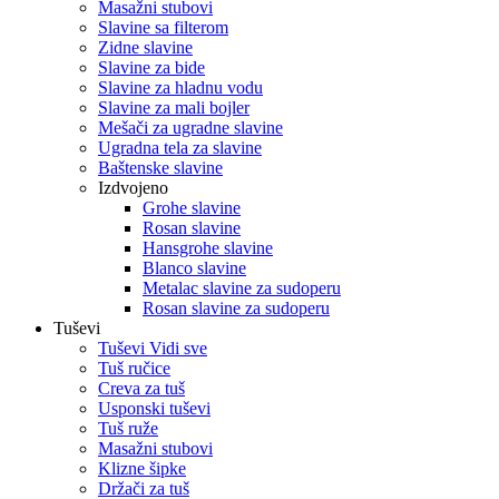
Masažni stubovi
Slavine sa filterom
Zidne slavine
Slavine za bide
Slavine za hladnu vodu
Slavine za mali bojler
Mešači za ugradne slavine
Ugradna tela za slavine
Baštenske slavine
Izdvojeno
Grohe slavine
Rosan slavine
Hansgrohe slavine
Blanco slavine
Metalac slavine za sudoperu
Rosan slavine za sudoperu
Tuševi
Tuševi Vidi sve
Tuš ručice
Creva za tuš
Usponski tuševi
Tuš ruže
Masažni stubovi
Klizne šipke
Držači za tuš