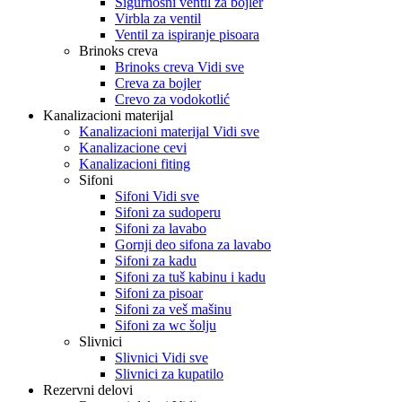
Sigurnosni ventil za bojler
Virbla za ventil
Ventil za ispiranje pisoara
Brinoks creva
Brinoks creva Vidi sve
Creva za bojler
Crevo za vodokotlić
Kanalizacioni materijal
Kanalizacioni materijal Vidi sve
Kanalizacione cevi
Kanalizacioni fiting
Sifoni
Sifoni Vidi sve
Sifoni za sudoperu
Sifoni za lavabo
Gornji deo sifona za lavabo
Sifoni za kadu
Sifoni za tuš kabinu i kadu
Sifoni za pisoar
Sifoni za veš mašinu
Sifoni za wc šolju
Slivnici
Slivnici Vidi sve
Slivnici za kupatilo
Rezervni delovi