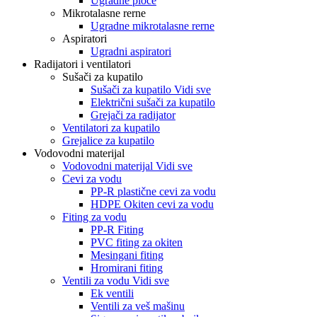
Ugradne ploče
Mikrotalasne rerne
Ugradne mikrotalasne rerne
Aspiratori
Ugradni aspiratori
Radijatori i ventilatori
Sušači za kupatilo
Sušači za kupatilo Vidi sve
Električni sušači za kupatilo
Grejači za radijator
Ventilatori za kupatilo
Grejalice za kupatilo
Vodovodni materijal
Vodovodni materijal Vidi sve
Cevi za vodu
PP-R plastične cevi za vodu
HDPE Okiten cevi za vodu
Fiting za vodu
PP-R Fiting
PVC fiting za okiten
Mesingani fiting
Hromirani fiting
Ventili za vodu Vidi sve
Ek ventili
Ventili za veš mašinu