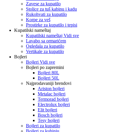
Zavese za kupatilo
Stolice za tuš kabinu i kadu
Rukohvati za kupatilo
Korpe za veš
Prostirke za kupatilo i tepisi
Kupatilski nameštaj
Kupatilski nameštaj Vidi sve
Lavabo sa ormarićem
Ogledala za kupatilo
Vertikale za kupatilo
Bojleri
Bojleri Vidi sve
Bojleri po zapremini
Bojleri 80L
Bojleri 50L
Najprodavaniji brendovi
Ariston bojleri
Metalac bojleri
Termorad bojleri
Electrolux bojleri
Elit bojleri
Bosch bojleri
Tesy bojleri
Bojleri za kupatilo
Bojleri za kuhinju