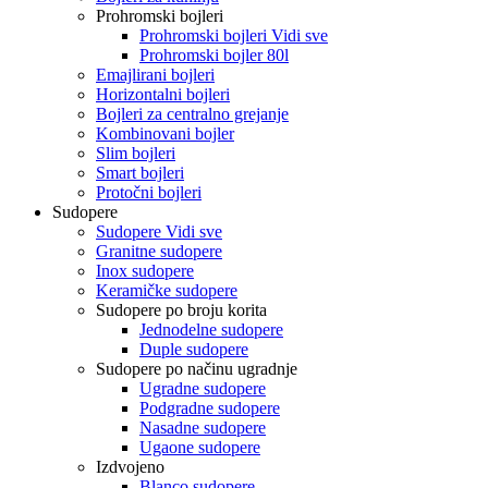
Prohromski bojleri
Prohromski bojleri Vidi sve
Prohromski bojler 80l
Emajlirani bojleri
Horizontalni bojleri
Bojleri za centralno grejanje
Kombinovani bojler
Slim bojleri
Smart bojleri
Protočni bojleri
Sudopere
Sudopere Vidi sve
Granitne sudopere
Inox sudopere
Keramičke sudopere
Sudopere po broju korita
Jednodelne sudopere
Duple sudopere
Sudopere po načinu ugradnje
Ugradne sudopere
Podgradne sudopere
Nasadne sudopere
Ugaone sudopere
Izdvojeno
Blanco sudopere