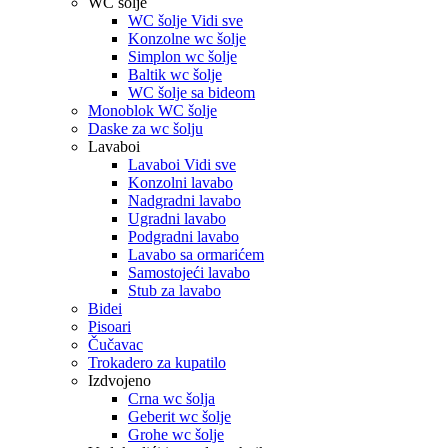
WC šolje
WC šolje Vidi sve
Konzolne wc šolje
Simplon wc šolje
Baltik wc šolje
WC šolje sa bideom
Monoblok WC šolje
Daske za wc šolju
Lavaboi
Lavaboi Vidi sve
Konzolni lavabo
Nadgradni lavabo
Ugradni lavabo
Podgradni lavabo
Lavabo sa ormarićem
Samostojeći lavabo
Stub za lavabo
Bidei
Pisoari
Čučavac
Trokadero za kupatilo
Izdvojeno
Crna wc šolja
Geberit wc šolje
Grohe wc šolje