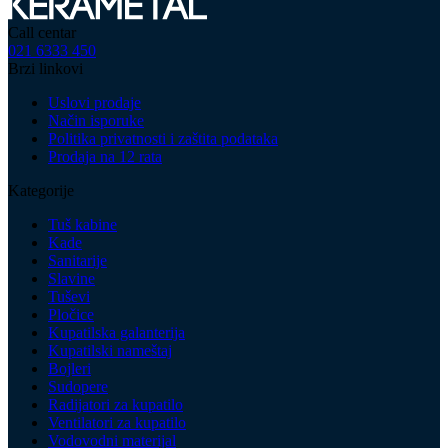
Call centar
021 6333 450
Brzi linkovi
Uslovi prodaje
Način isporuke
Politika privatnosti i zaštita podataka
Prodaja na 12 rata
Kategorije
Tuš kabine
Kade
Sanitarije
Slavine
Tuševi
Pločice
Kupatilska galanterija
Kupatilski nameštaj
Bojleri
Sudopere
Radijatori za kupatilo
Ventilatori za kupatilo
Vodovodni materijal