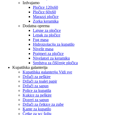
Izdvajamo
Pločice 120x60
Pločice 60x60
Marazzi pločice
Zorka keramika
Dodatna oprema
Lajsne za pločice
Lepak za pločice
Fug masa
Hidroizolacija za kupatilo
Nivelir masa
Prajmeri za pločice
Nivelatori za keramiku
Sredstva za čišćenje pločica
Kupatilska galanterija
Kupatilska galanterija Vidi sve
Držači za peškire
Držači za toalet papir
Držači za sapun
Police za kupatila
Kukice za peškire
Dozeri za sapun
Držači za četkice za zube
Kante za kupatilo
Četke za wc šolju