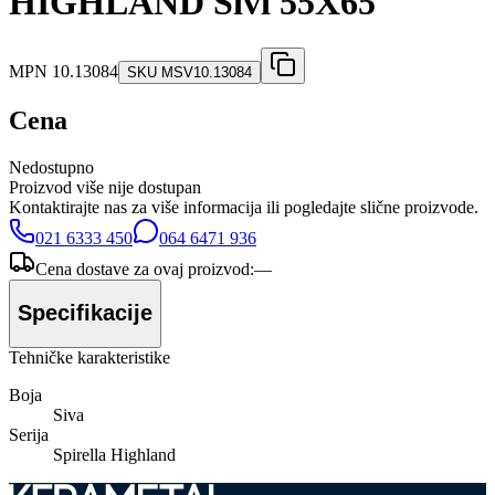
HIGHLAND Sivi 55X65
MPN
10.13084
SKU
MSV10.13084
Cena
Nedostupno
Proizvod više nije dostupan
Kontaktirajte nas za više informacija ili pogledajte slične proizvode.
021 6333 450
064 6471 936
Cena dostave za ovaj proizvod:
—
Specifikacije
Tehničke karakteristike
Boja
Siva
Serija
Spirella Highland