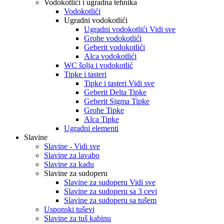
Vodokotlići i ugradna tehnika
Vodokotlići
Ugradni vodokotlići
Ugradni vodokotlići Vidi sve
Grohe vodokotlići
Geberit vodokotlići
Alca vodokotlići
WC šolja i vodokotlić
Tipke i tasteri
Tipke i tasteri Vidi sve
Geberit Delta Tipke
Geberit Sigma Tipke
Grohe Tipke
Alca Tipke
Ugradni elementi
Slavine
Slavine - Vidi sve
Slavine za lavabo
Slavine za kadu
Slavine za sudoperu
Slavine za sudoperu Vidi sve
Slavine za sudoperu sa 3 cevi
Slavine za sudoperu sa tušem
Usponski tuševi
Slavine za tuš kabinu