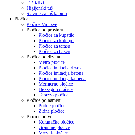
Tuš izlivi
Higijenski tuš
Slavine za tuš kabinu
Pločice
Pločice Vidi sve
Pločice po prostoru
Pločice za kupatilo
Pločice za kuhinju
Pločice za terasu
Pločice za bazen
Pločice po dizajnu
Metro pločice
Pločice imitacija drveta
Pločice imitacija betona
Pločice imitacija kamena
Mermerne pločice
Heksagon pločice
Terazzo pločice
Pločice po nameni
Podne pločice
Zidne pločice
Pločice po vrsti
Keramičke pločice
Granitne pločice
Mozaik pločice