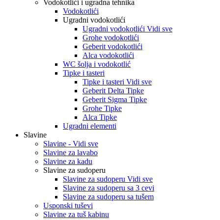
Vodokotlići i ugradna tehnika
Vodokotlići
Ugradni vodokotlići
Ugradni vodokotlići Vidi sve
Grohe vodokotlići
Geberit vodokotlići
Alca vodokotlići
WC šolja i vodokotlić
Tipke i tasteri
Tipke i tasteri Vidi sve
Geberit Delta Tipke
Geberit Sigma Tipke
Grohe Tipke
Alca Tipke
Ugradni elementi
Slavine
Slavine - Vidi sve
Slavine za lavabo
Slavine za kadu
Slavine za sudoperu
Slavine za sudoperu Vidi sve
Slavine za sudoperu sa 3 cevi
Slavine za sudoperu sa tušem
Usponski tuševi
Slavine za tuš kabinu