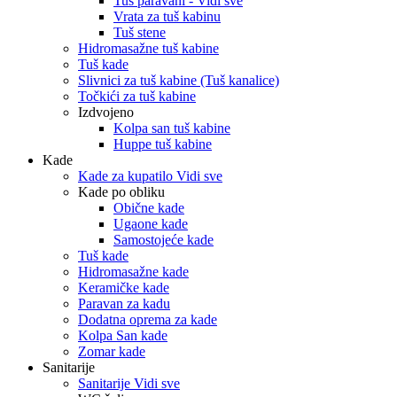
Tuš paravani - Vidi sve
Vrata za tuš kabinu
Tuš stene
Hidromasažne tuš kabine
Tuš kade
Slivnici za tuš kabine (Tuš kanalice)
Točkići za tuš kabine
Izdvojeno
Kolpa san tuš kabine
Huppe tuš kabine
Kade
Kade za kupatilo Vidi sve
Kade po obliku
Obične kade
Ugaone kade
Samostojeće kade
Tuš kade
Hidromasažne kade
Keramičke kade
Paravan za kadu
Dodatna oprema za kade
Kolpa San kade
Zomar kade
Sanitarije
Sanitarije Vidi sve