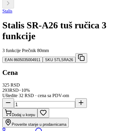
Stalis
Stalis SR-A26 tuš ručica 3
funkcije
3 funkcije Prečnik 80mm
EAN
8605035004911
SKU
STLSRA26
Cena
325 RSD
293
RSD
−
10
%
Uštedite
32 RSD
· cena sa PDV-om
Dodaj u korpu
Proverite stanje u prodavnicama