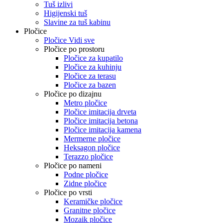
Tuš izlivi
Higijenski tuš
Slavine za tuš kabinu
Pločice
Pločice Vidi sve
Pločice po prostoru
Pločice za kupatilo
Pločice za kuhinju
Pločice za terasu
Pločice za bazen
Pločice po dizajnu
Metro pločice
Pločice imitacija drveta
Pločice imitacija betona
Pločice imitacija kamena
Mermerne pločice
Heksagon pločice
Terazzo pločice
Pločice po nameni
Podne pločice
Zidne pločice
Pločice po vrsti
Keramičke pločice
Granitne pločice
Mozaik pločice