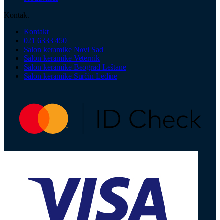
Kontakt
Kontakt
021 6333 450
Salon keramike Novi Sad
Salon keramike Veternik
Salon keramike Beograd Leštane
Salon keramike Surčin Ledine