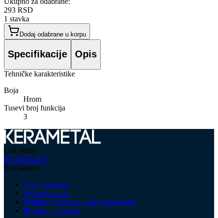
Ukupno za odabrane:
293 RSD
1
stavka
Dodaj odabrane u korpu
Specifikacije
Opis
Tehničke karakteristike
Boja
Hrom
Tusevi broj funkcija
3
Call centar
021 6333 450
Brzi linkovi
Uslovi prodaje
Način isporuke
Politika privatnosti i zaštita podataka
Prodaja na 12 rata