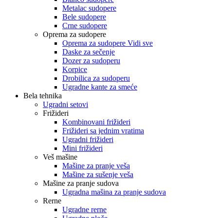
Metalac sudopere
Bele sudopere
Crne sudopere
Oprema za sudopere
Oprema za sudopere Vidi sve
Daske za sečenje
Dozer za sudoperu
Korpice
Drobilica za sudoperu
Ugradne kante za smeće
Bela tehnika
Ugradni setovi
Frižideri
Kombinovani frižideri
Frižideri sa jednim vratima
Ugradni frižideri
Mini frižideri
Veš mašine
Mašine za pranje veša
Mašine za sušenje veša
Mašine za pranje sudova
Ugradna mašina za pranje sudova
Rerne
Ugradne rerne