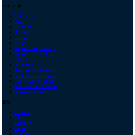
Kategorije
Tuš kabine
Kade
Sanitarije
Slavine
Tuševi
Pločice
Kupatilska galanterija
Kupatilski nameštaj
Bojleri
Sudopere
Radijatori za kupatilo
Ventilatori za kupatilo
Vodovodni materijal
Kanalizacioni materijal
Rezervni delovi
Info
O nama
Blog
Brendovi
Outlet
Prodavnice