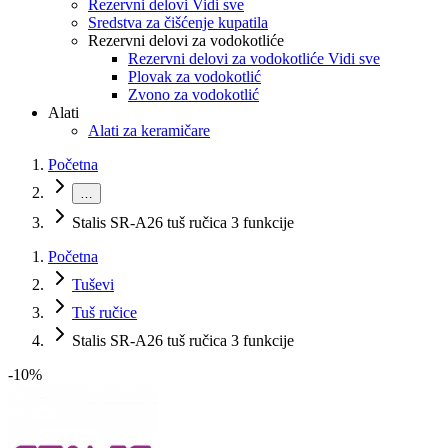
Rezervni delovi Vidi sve
Sredstva za čišćenje kupatila
Rezervni delovi za vodokotliće
Rezervni delovi za vodokotliće Vidi sve
Plovak za vodokotlić
Zvono za vodokotlić
Alati
Alati za keramičare
Početna
…
Stalis SR-A26 tuš ručica 3 funkcije
Početna
Tuševi
Tuš ručice
Stalis SR-A26 tuš ručica 3 funkcije
-
10
%