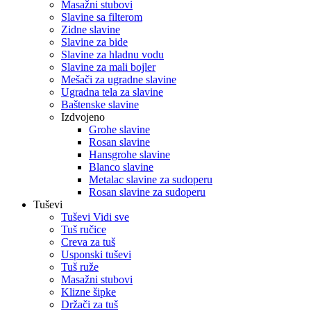
Masažni stubovi
Slavine sa filterom
Zidne slavine
Slavine za bide
Slavine za hladnu vodu
Slavine za mali bojler
Mešači za ugradne slavine
Ugradna tela za slavine
Baštenske slavine
Izdvojeno
Grohe slavine
Rosan slavine
Hansgrohe slavine
Blanco slavine
Metalac slavine za sudoperu
Rosan slavine za sudoperu
Tuševi
Tuševi Vidi sve
Tuš ručice
Creva za tuš
Usponski tuševi
Tuš ruže
Masažni stubovi
Klizne šipke
Držači za tuš