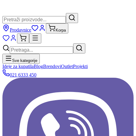
Prodavnice
Korpa
Sve kategorije
Ideje za kupatila
Blog
Brendovi
Outlet
Projekti
021 6333 450