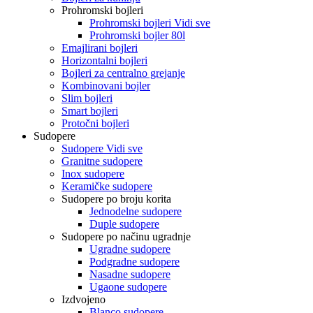
Prohromski bojleri
Prohromski bojleri Vidi sve
Prohromski bojler 80l
Emajlirani bojleri
Horizontalni bojleri
Bojleri za centralno grejanje
Kombinovani bojler
Slim bojleri
Smart bojleri
Protočni bojleri
Sudopere
Sudopere Vidi sve
Granitne sudopere
Inox sudopere
Keramičke sudopere
Sudopere po broju korita
Jednodelne sudopere
Duple sudopere
Sudopere po načinu ugradnje
Ugradne sudopere
Podgradne sudopere
Nasadne sudopere
Ugaone sudopere
Izdvojeno
Blanco sudopere