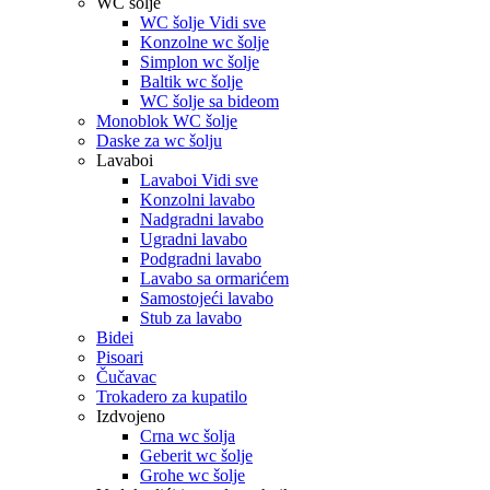
WC šolje
WC šolje Vidi sve
Konzolne wc šolje
Simplon wc šolje
Baltik wc šolje
WC šolje sa bideom
Monoblok WC šolje
Daske za wc šolju
Lavaboi
Lavaboi Vidi sve
Konzolni lavabo
Nadgradni lavabo
Ugradni lavabo
Podgradni lavabo
Lavabo sa ormarićem
Samostojeći lavabo
Stub za lavabo
Bidei
Pisoari
Čučavac
Trokadero za kupatilo
Izdvojeno
Crna wc šolja
Geberit wc šolje
Grohe wc šolje