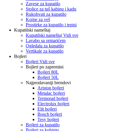
Zavese za kupatilo
Stolice za tuš kabinu i kadu
Rukohvati za kupatilo
Korpe za veš
Prostirke za kupatilo i tepisi
Kupatilski nameštaj
Kupatilski nameštaj Vidi sve
Lavabo sa ormarićem
Ogledala za kupatilo
Vertikale za kupatilo
Bojleri
Bojleri Vidi sve
Bojleri po zapremini
Bojleri 80L
Bojleri 50L
Najprodavaniji brendovi
Ariston bojleri
Metalac bojleri
Termorad bojleri
Electrolux bojleri
Elit bojleri
Bosch bojleri
Tesy bojleri
Bojleri za kupatilo
Bojleri za kuhinju