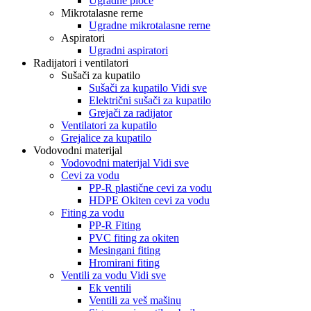
Ugradne ploče
Mikrotalasne rerne
Ugradne mikrotalasne rerne
Aspiratori
Ugradni aspiratori
Radijatori i ventilatori
Sušači za kupatilo
Sušači za kupatilo Vidi sve
Električni sušači za kupatilo
Grejači za radijator
Ventilatori za kupatilo
Grejalice za kupatilo
Vodovodni materijal
Vodovodni materijal Vidi sve
Cevi za vodu
PP-R plastične cevi za vodu
HDPE Okiten cevi za vodu
Fiting za vodu
PP-R Fiting
PVC fiting za okiten
Mesingani fiting
Hromirani fiting
Ventili za vodu Vidi sve
Ek ventili
Ventili za veš mašinu