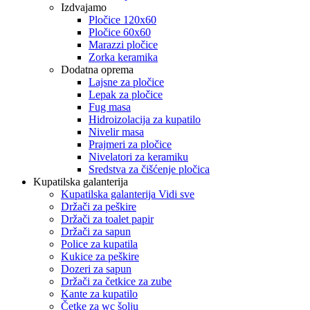
Izdvajamo
Pločice 120x60
Pločice 60x60
Marazzi pločice
Zorka keramika
Dodatna oprema
Lajsne za pločice
Lepak za pločice
Fug masa
Hidroizolacija za kupatilo
Nivelir masa
Prajmeri za pločice
Nivelatori za keramiku
Sredstva za čišćenje pločica
Kupatilska galanterija
Kupatilska galanterija Vidi sve
Držači za peškire
Držači za toalet papir
Držači za sapun
Police za kupatila
Kukice za peškire
Dozeri za sapun
Držači za četkice za zube
Kante za kupatilo
Četke za wc šolju