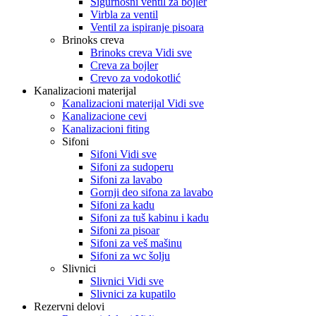
Sigurnosni ventil za bojler
Virbla za ventil
Ventil za ispiranje pisoara
Brinoks creva
Brinoks creva Vidi sve
Creva za bojler
Crevo za vodokotlić
Kanalizacioni materijal
Kanalizacioni materijal Vidi sve
Kanalizacione cevi
Kanalizacioni fiting
Sifoni
Sifoni Vidi sve
Sifoni za sudoperu
Sifoni za lavabo
Gornji deo sifona za lavabo
Sifoni za kadu
Sifoni za tuš kabinu i kadu
Sifoni za pisoar
Sifoni za veš mašinu
Sifoni za wc šolju
Slivnici
Slivnici Vidi sve
Slivnici za kupatilo
Rezervni delovi