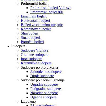
Prohromski bojleri
Prohromski bojleri Vidi sve
Prohromski bojler 80l
Emajlirani bojleri
Horizontalni bojleri
Bojleri za centralno grejanje
Kombinovani bojler
Slim bojleri
Smart bojleri
Protočni bojleri
Sudopere
Sudopere Vidi sve
Granitne sudopere
Inox sudopere
Keramičke sudopere
Sudopere po broju korita
Jednodelne sudopere
Duple sudopere
Sudopere po načinu ugradnje
Ugradne sudopere
Podgradne sudopere
Nasadne sudopere
Ugaone sudopere
Izdvojeno
Blanco sudopere