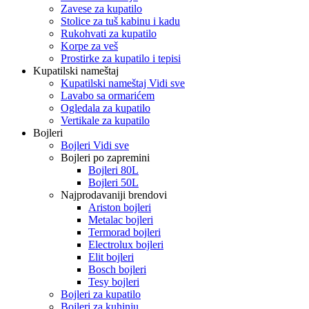
Zavese za kupatilo
Stolice za tuš kabinu i kadu
Rukohvati za kupatilo
Korpe za veš
Prostirke za kupatilo i tepisi
Kupatilski nameštaj
Kupatilski nameštaj Vidi sve
Lavabo sa ormarićem
Ogledala za kupatilo
Vertikale za kupatilo
Bojleri
Bojleri Vidi sve
Bojleri po zapremini
Bojleri 80L
Bojleri 50L
Najprodavaniji brendovi
Ariston bojleri
Metalac bojleri
Termorad bojleri
Electrolux bojleri
Elit bojleri
Bosch bojleri
Tesy bojleri
Bojleri za kupatilo
Bojleri za kuhinju