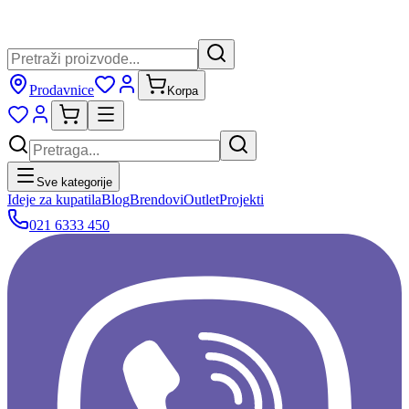
Prodavnice
Korpa
Sve kategorije
Ideje za kupatila
Blog
Brendovi
Outlet
Projekti
021 6333 450