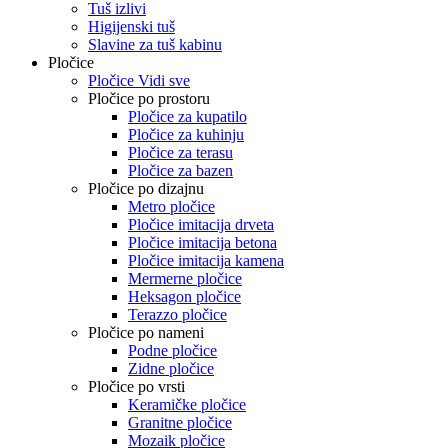
Tuš izlivi
Higijenski tuš
Slavine za tuš kabinu
Pločice
Pločice Vidi sve
Pločice po prostoru
Pločice za kupatilo
Pločice za kuhinju
Pločice za terasu
Pločice za bazen
Pločice po dizajnu
Metro pločice
Pločice imitacija drveta
Pločice imitacija betona
Pločice imitacija kamena
Mermerne pločice
Heksagon pločice
Terazzo pločice
Pločice po nameni
Podne pločice
Zidne pločice
Pločice po vrsti
Keramičke pločice
Granitne pločice
Mozaik pločice