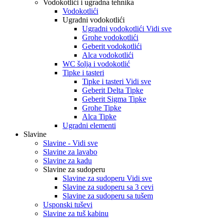
Vodokotlići i ugradna tehnika
Vodokotlići
Ugradni vodokotlići
Ugradni vodokotlići Vidi sve
Grohe vodokotlići
Geberit vodokotlići
Alca vodokotlići
WC šolja i vodokotlić
Tipke i tasteri
Tipke i tasteri Vidi sve
Geberit Delta Tipke
Geberit Sigma Tipke
Grohe Tipke
Alca Tipke
Ugradni elementi
Slavine
Slavine - Vidi sve
Slavine za lavabo
Slavine za kadu
Slavine za sudoperu
Slavine za sudoperu Vidi sve
Slavine za sudoperu sa 3 cevi
Slavine za sudoperu sa tušem
Usponski tuševi
Slavine za tuš kabinu