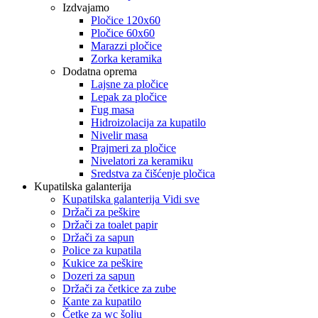
Izdvajamo
Pločice 120x60
Pločice 60x60
Marazzi pločice
Zorka keramika
Dodatna oprema
Lajsne za pločice
Lepak za pločice
Fug masa
Hidroizolacija za kupatilo
Nivelir masa
Prajmeri za pločice
Nivelatori za keramiku
Sredstva za čišćenje pločica
Kupatilska galanterija
Kupatilska galanterija Vidi sve
Držači za peškire
Držači za toalet papir
Držači za sapun
Police za kupatila
Kukice za peškire
Dozeri za sapun
Držači za četkice za zube
Kante za kupatilo
Četke za wc šolju