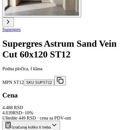
Supergres
Supergres Astrum Sand Vein
Cut 60x120 ST12
Podna pločica, I klasa
MPN
ST12
SKU
SUPST12
Cena
4.488 RSD
4.039
RSD
−
10
%
Uštedite
449 RSD
· cena sa PDV-om
Izračunaj koliko ti treba