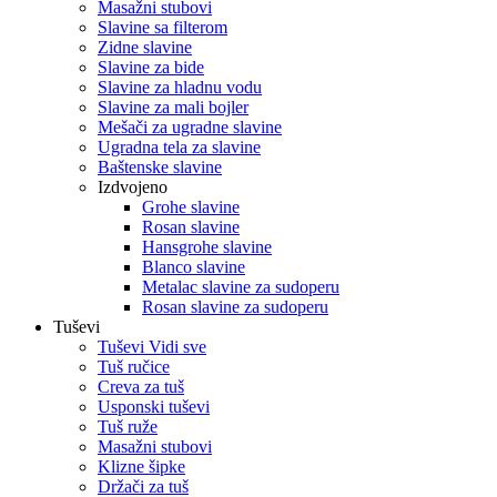
Masažni stubovi
Slavine sa filterom
Zidne slavine
Slavine za bide
Slavine za hladnu vodu
Slavine za mali bojler
Mešači za ugradne slavine
Ugradna tela za slavine
Baštenske slavine
Izdvojeno
Grohe slavine
Rosan slavine
Hansgrohe slavine
Blanco slavine
Metalac slavine za sudoperu
Rosan slavine za sudoperu
Tuševi
Tuševi Vidi sve
Tuš ručice
Creva za tuš
Usponski tuševi
Tuš ruže
Masažni stubovi
Klizne šipke
Držači za tuš