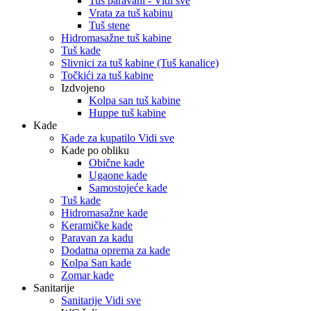
Tuš paravani - Vidi sve
Vrata za tuš kabinu
Tuš stene
Hidromasažne tuš kabine
Tuš kade
Slivnici za tuš kabine (Tuš kanalice)
Točkići za tuš kabine
Izdvojeno
Kolpa san tuš kabine
Huppe tuš kabine
Kade
Kade za kupatilo Vidi sve
Kade po obliku
Obične kade
Ugaone kade
Samostojeće kade
Tuš kade
Hidromasažne kade
Keramičke kade
Paravan za kadu
Dodatna oprema za kade
Kolpa San kade
Zomar kade
Sanitarije
Sanitarije Vidi sve