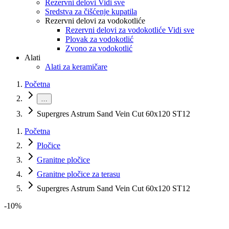
Rezervni delovi Vidi sve
Sredstva za čišćenje kupatila
Rezervni delovi za vodokotliće
Rezervni delovi za vodokotliće Vidi sve
Plovak za vodokotlić
Zvono za vodokotlić
Alati
Alati za keramičare
Početna
…
Supergres Astrum Sand Vein Cut 60x120 ST12
Početna
Pločice
Granitne pločice
Granitne pločice za terasu
Supergres Astrum Sand Vein Cut 60x120 ST12
-
10
%