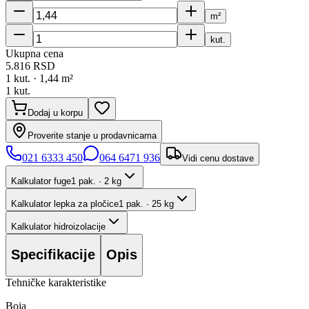
m²
kut.
Ukupna cena
5.816
RSD
1
kut. ·
1,44
m²
1
kut.
Dodaj u korpu
Proverite stanje u prodavnicama
021 6333 450
064 6471 936
Vidi cenu dostave
Kalkulator fuge
1 pak. · 2 kg
Kalkulator lepka za pločice
1 pak. · 25 kg
Kalkulator hidroizolacije
Specifikacije
Opis
Tehničke karakteristike
Boja