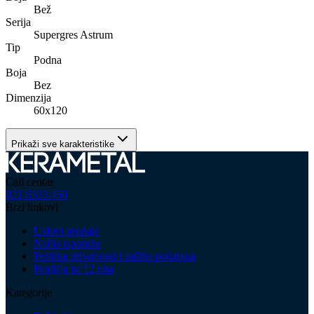
Bež
Serija
Supergres Astrum
Tip
Podna
Boja
Bez
Dimenzija
60x120
Prikaži sve karakteristike
Call centar
021 6333 450
Brzi linkovi
Uslovi prodaje
Način isporuke
Politika privatnosti i zaštita podataka
Prodaja na 12 rata
Kategorije