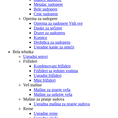
Metalac sudopere
Bele sudopere
Crne sudopere
Oprema za sudopere
Oprema za sudopere Vidi sve
Daske za sečenje
Dozer za sudoperu
Korpice
Drobilica za sudoperu
Ugradne kante za smeće
Bela tehnika
Ugradni setovi
Frižideri
Kombinovani frižideri
Frižideri sa jednim vratima
Ugradni frižideri
Mini frižideri
Veš mašine
Mašine za pranje veša
Mašine za sušenje veša
Mašine za pranje sudova
Ugradna mašina za pranje sudova
Rerne
Ugradne rerne