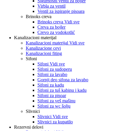
Sigurnosni ventil za bojler
Virbla za ventil
Ventil za ispiranje pisoara
Brinoks creva
Brinoks creva Vidi sve
Creva za bojler
Crevo za vodokotlić
Kanalizacioni materijal
Kanalizacioni materijal Vidi sve
Kanalizacione cevi
Kanalizacioni fiting
Sifoni
Sifoni Vidi sve
Sifoni za sudoperu
Sifoni za lavabo
Gornji deo sifona za lavabo
Sifoni za kadu
Sifoni za tuš kabinu i kadu
Sifoni za pisoar
Sifoni za veš mašinu
Sifoni za wc šolju
Slivnici
Slivnici Vidi sve
Slivnici za kupatilo
Rezervni delovi