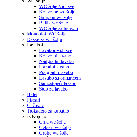
WC šolje
WC šolje Vidi sve
Konzolne wc šolje
Simplon wc šolje
Baltik wc šolje
WC šolje sa bideom
Monoblok WC šolje
Daske za wc šolju
Lavaboi
Lavaboi Vidi sve
Konzolni lavabo
Nadgradni lavabo
Ugradni lavabo
Podgradni lavabo
Lavabo sa ormarićem
Samostojeći lavabo
Stub za lavabo
Bidei
Pisoari
Čučavac
Trokadero za kupatilo
Izdvojeno
Crna wc šolja
Geberit wc šolje
Grohe wc šolje