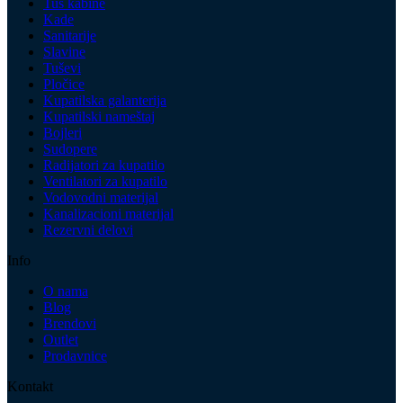
Tuš kabine
Kade
Sanitarije
Slavine
Tuševi
Pločice
Kupatilska galanterija
Kupatilski nameštaj
Bojleri
Sudopere
Radijatori za kupatilo
Ventilatori za kupatilo
Vodovodni materijal
Kanalizacioni materijal
Rezervni delovi
Info
O nama
Blog
Brendovi
Outlet
Prodavnice
Kontakt