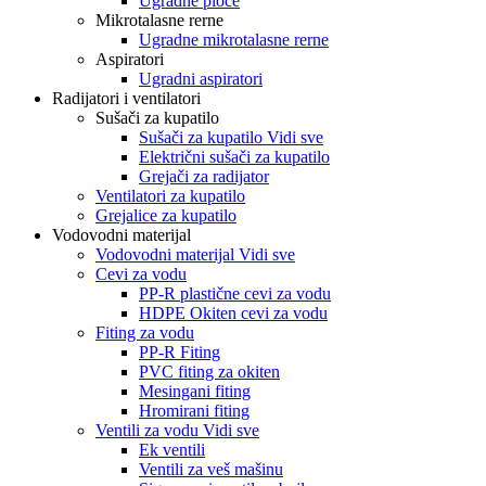
Ugradne ploče
Mikrotalasne rerne
Ugradne mikrotalasne rerne
Aspiratori
Ugradni aspiratori
Radijatori i ventilatori
Sušači za kupatilo
Sušači za kupatilo Vidi sve
Električni sušači za kupatilo
Grejači za radijator
Ventilatori za kupatilo
Grejalice za kupatilo
Vodovodni materijal
Vodovodni materijal Vidi sve
Cevi za vodu
PP-R plastične cevi za vodu
HDPE Okiten cevi za vodu
Fiting za vodu
PP-R Fiting
PVC fiting za okiten
Mesingani fiting
Hromirani fiting
Ventili za vodu Vidi sve
Ek ventili
Ventili za veš mašinu