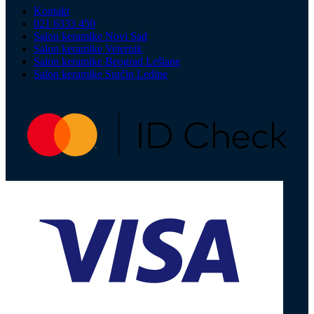
Kontakt
021 6333 450
Salon keramike Novi Sad
Salon keramike Veternik
Salon keramike Beograd Leštane
Salon keramike Surčin Ledine