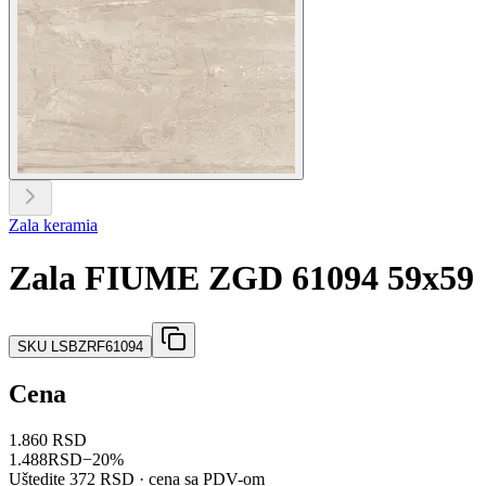
Zala keramia
Zala FIUME ZGD 61094 59x59
SKU
LSBZRF61094
Cena
1.860 RSD
1.488
RSD
−
20
%
Uštedite
372 RSD
· cena sa PDV-om