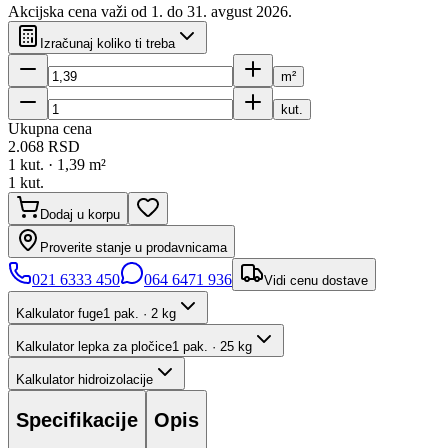
Akcijska cena važi od 1. do
31
.
avgust
2026
.
Izračunaj koliko ti treba
m²
kut.
Ukupna cena
2.068
RSD
1
kut. ·
1,39
m²
1
kut.
Dodaj u korpu
Proverite stanje u prodavnicama
021 6333 450
064 6471 936
Vidi cenu dostave
Kalkulator fuge
1 pak. · 2 kg
Kalkulator lepka za pločice
1 pak. · 25 kg
Kalkulator hidroizolacije
Specifikacije
Opis