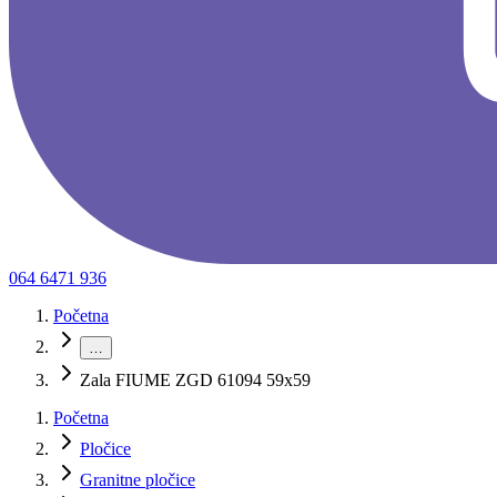
064 6471 936
Početna
…
Zala FIUME ZGD 61094 59x59
Početna
Pločice
Granitne pločice