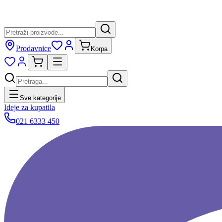
Prodavnice
Korpa
Sve kategorije
Ideje za kupatila
021 6333 450