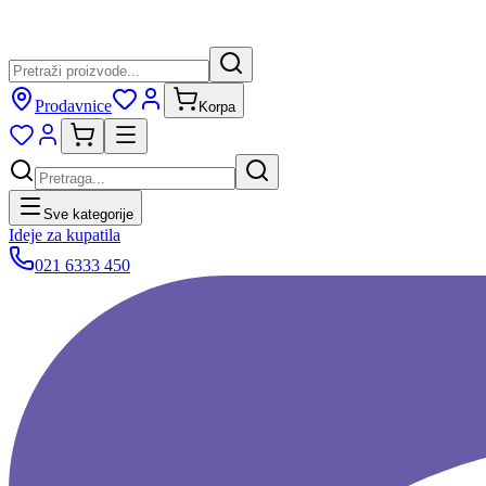
Prodavnice
Korpa
Sve kategorije
Ideje za kupatila
021 6333 450