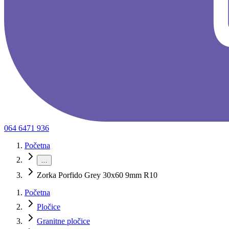
064 6471 936
Početna
…
Zorka Porfido Grey 30x60 9mm R10
Početna
Pločice
Granitne pločice