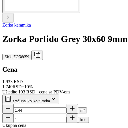
Zorka keramika
Zorka Porfido Grey 30x60 9mm
SKU
ZOR8059
Cena
1.933 RSD
1.740
RSD
−
10
%
Uštedite
193 RSD
· cena sa PDV-om
Izračunaj koliko ti treba
m²
kut.
Ukupna cena