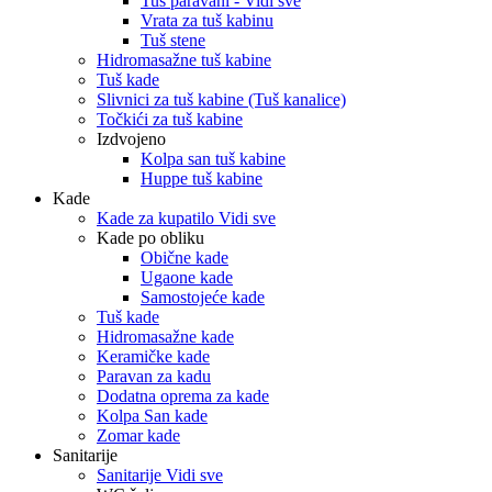
Tuš paravani - Vidi sve
Vrata za tuš kabinu
Tuš stene
Hidromasažne tuš kabine
Tuš kade
Slivnici za tuš kabine (Tuš kanalice)
Točkići za tuš kabine
Izdvojeno
Kolpa san tuš kabine
Huppe tuš kabine
Kade
Kade za kupatilo Vidi sve
Kade po obliku
Obične kade
Ugaone kade
Samostojeće kade
Tuš kade
Hidromasažne kade
Keramičke kade
Paravan za kadu
Dodatna oprema za kade
Kolpa San kade
Zomar kade
Sanitarije
Sanitarije Vidi sve