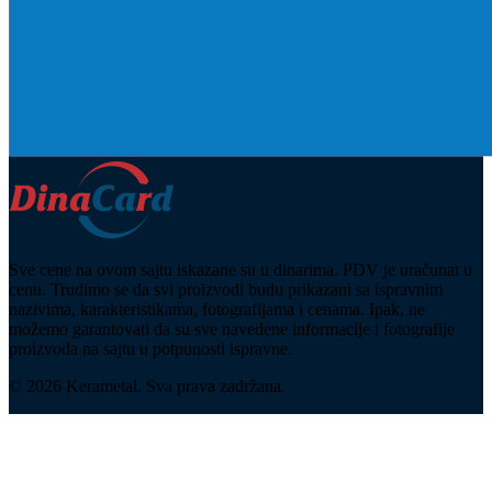
Sve cene na ovom sajtu iskazane su u dinarima. PDV je uračunat u
cenu. Trudimo se da svi proizvodi budu prikazani sa ispravnim
nazivima, karakteristikama, fotografijama i cenama. Ipak, ne
možemo garantovati da su sve navedene informacije i fotografije
proizvoda na sajtu u potpunosti ispravne.
© 2026 Kerametal. Sva prava zadržana.