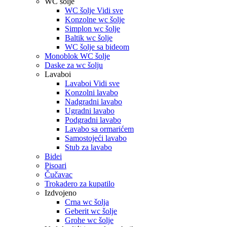
WC šolje
WC šolje Vidi sve
Konzolne wc šolje
Simplon wc šolje
Baltik wc šolje
WC šolje sa bideom
Monoblok WC šolje
Daske za wc šolju
Lavaboi
Lavaboi Vidi sve
Konzolni lavabo
Nadgradni lavabo
Ugradni lavabo
Podgradni lavabo
Lavabo sa ormarićem
Samostojeći lavabo
Stub za lavabo
Bidei
Pisoari
Čučavac
Trokadero za kupatilo
Izdvojeno
Crna wc šolja
Geberit wc šolje
Grohe wc šolje