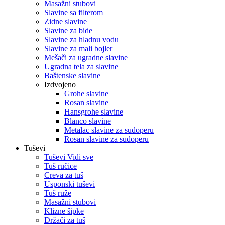
Masažni stubovi
Slavine sa filterom
Zidne slavine
Slavine za bide
Slavine za hladnu vodu
Slavine za mali bojler
Mešači za ugradne slavine
Ugradna tela za slavine
Baštenske slavine
Izdvojeno
Grohe slavine
Rosan slavine
Hansgrohe slavine
Blanco slavine
Metalac slavine za sudoperu
Rosan slavine za sudoperu
Tuševi
Tuševi Vidi sve
Tuš ručice
Creva za tuš
Usponski tuševi
Tuš ruže
Masažni stubovi
Klizne šipke
Držači za tuš