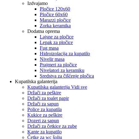
Izdvajamo
Pločice 120x60
Pločice 60x60
Marazzi pločice
Zorka keramika
Dodatna oprema
Lajsne za pločice
Lepak za pločice
Fug masa
Hidroizolacija za kupatilo
Nivelir masa
Prajmeri za pločice
Nivelatori za keramiku
Sredstva za čišćenje pločica
Kupatilska galanterija
Kupatilska galanterija Vidi sve
Držači za peškire
Držači za toalet papir
Držači za sapun
Police za kupatila
Kukice za peškire
Dozeri za sapun
Držači za četkice za zube
Kante za kupatilo
Četke za wc šolju