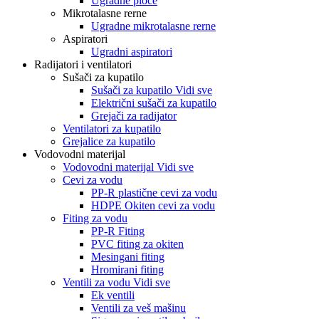
Ugradne ploče
Mikrotalasne rerne
Ugradne mikrotalasne rerne
Aspiratori
Ugradni aspiratori
Radijatori i ventilatori
Sušači za kupatilo
Sušači za kupatilo Vidi sve
Električni sušači za kupatilo
Grejači za radijator
Ventilatori za kupatilo
Grejalice za kupatilo
Vodovodni materijal
Vodovodni materijal Vidi sve
Cevi za vodu
PP-R plastične cevi za vodu
HDPE Okiten cevi za vodu
Fiting za vodu
PP-R Fiting
PVC fiting za okiten
Mesingani fiting
Hromirani fiting
Ventili za vodu Vidi sve
Ek ventili
Ventili za veš mašinu