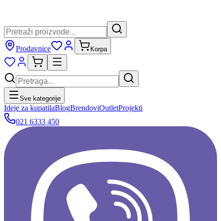
Prodavnice
Korpa
Sve kategorije
Ideje za kupatila
Blog
Brendovi
Outlet
Projekti
021 6333 450