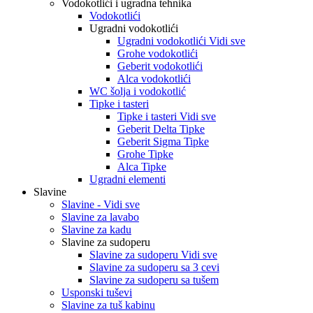
Vodokotlići i ugradna tehnika
Vodokotlići
Ugradni vodokotlići
Ugradni vodokotlići Vidi sve
Grohe vodokotlići
Geberit vodokotlići
Alca vodokotlići
WC šolja i vodokotlić
Tipke i tasteri
Tipke i tasteri Vidi sve
Geberit Delta Tipke
Geberit Sigma Tipke
Grohe Tipke
Alca Tipke
Ugradni elementi
Slavine
Slavine - Vidi sve
Slavine za lavabo
Slavine za kadu
Slavine za sudoperu
Slavine za sudoperu Vidi sve
Slavine za sudoperu sa 3 cevi
Slavine za sudoperu sa tušem
Usponski tuševi
Slavine za tuš kabinu