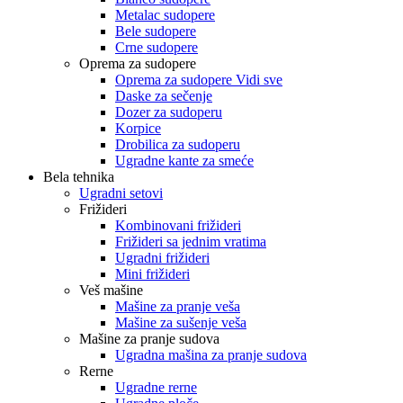
Metalac sudopere
Bele sudopere
Crne sudopere
Oprema za sudopere
Oprema za sudopere Vidi sve
Daske za sečenje
Dozer za sudoperu
Korpice
Drobilica za sudoperu
Ugradne kante za smeće
Bela tehnika
Ugradni setovi
Frižideri
Kombinovani frižideri
Frižideri sa jednim vratima
Ugradni frižideri
Mini frižideri
Veš mašine
Mašine za pranje veša
Mašine za sušenje veša
Mašine za pranje sudova
Ugradna mašina za pranje sudova
Rerne
Ugradne rerne