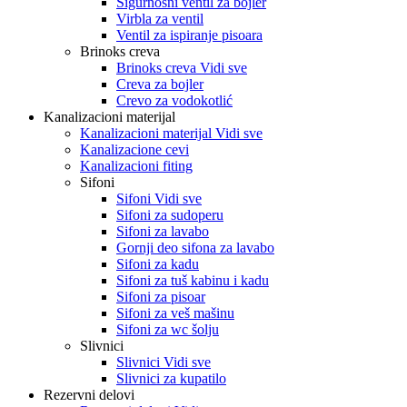
Sigurnosni ventil za bojler
Virbla za ventil
Ventil za ispiranje pisoara
Brinoks creva
Brinoks creva Vidi sve
Creva za bojler
Crevo za vodokotlić
Kanalizacioni materijal
Kanalizacioni materijal Vidi sve
Kanalizacione cevi
Kanalizacioni fiting
Sifoni
Sifoni Vidi sve
Sifoni za sudoperu
Sifoni za lavabo
Gornji deo sifona za lavabo
Sifoni za kadu
Sifoni za tuš kabinu i kadu
Sifoni za pisoar
Sifoni za veš mašinu
Sifoni za wc šolju
Slivnici
Slivnici Vidi sve
Slivnici za kupatilo
Rezervni delovi