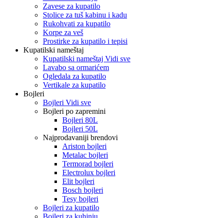
Zavese za kupatilo
Stolice za tuš kabinu i kadu
Rukohvati za kupatilo
Korpe za veš
Prostirke za kupatilo i tepisi
Kupatilski nameštaj
Kupatilski nameštaj Vidi sve
Lavabo sa ormarićem
Ogledala za kupatilo
Vertikale za kupatilo
Bojleri
Bojleri Vidi sve
Bojleri po zapremini
Bojleri 80L
Bojleri 50L
Najprodavaniji brendovi
Ariston bojleri
Metalac bojleri
Termorad bojleri
Electrolux bojleri
Elit bojleri
Bosch bojleri
Tesy bojleri
Bojleri za kupatilo
Bojleri za kuhinju