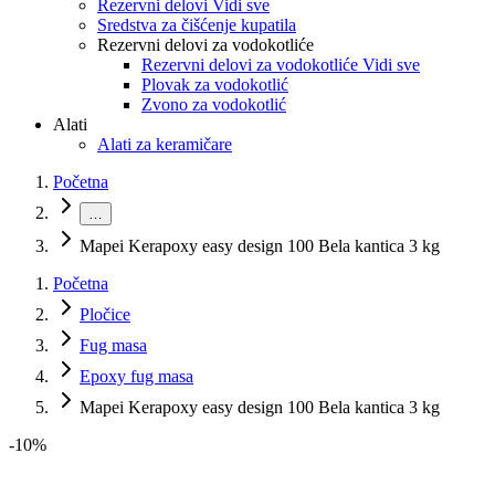
Rezervni delovi Vidi sve
Sredstva za čišćenje kupatila
Rezervni delovi za vodokotliće
Rezervni delovi za vodokotliće Vidi sve
Plovak za vodokotlić
Zvono za vodokotlić
Alati
Alati za keramičare
Početna
…
Mapei Kerapoxy easy design 100 Bela kantica 3 kg
Početna
Pločice
Fug masa
Epoxy fug masa
Mapei Kerapoxy easy design 100 Bela kantica 3 kg
-
10
%