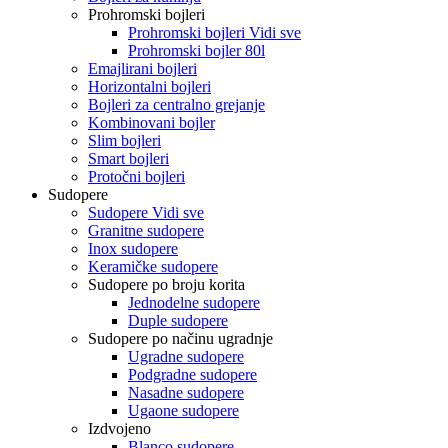
Prohromski bojleri
Prohromski bojleri Vidi sve
Prohromski bojler 80l
Emajlirani bojleri
Horizontalni bojleri
Bojleri za centralno grejanje
Kombinovani bojler
Slim bojleri
Smart bojleri
Protočni bojleri
Sudopere
Sudopere Vidi sve
Granitne sudopere
Inox sudopere
Keramičke sudopere
Sudopere po broju korita
Jednodelne sudopere
Duple sudopere
Sudopere po načinu ugradnje
Ugradne sudopere
Podgradne sudopere
Nasadne sudopere
Ugaone sudopere
Izdvojeno
Blanco sudopere