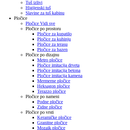
Tuš izlivi
Higijenski tuš
Slavine za tuš kabinu
Pločice
Pločice Vidi sve
Pločice po prostoru
Pločice za kupatilo
Pločice za kuhinju
Pločice za terasu
Pločice za bazen
Pločice po dizajnu
Metro pločice
Pločice imitacija drveta
Pločice imitacija betona
Pločice imitacija kamena
Mermerne pločice
Heksagon pločice
Terazzo pločice
Pločice po nameni
Podne pločice
Zidne pločice
Pločice po vrsti
Keramičke pločice
Granitne pločice
Mozaik pločice