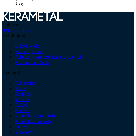
3 kg
Call centar
021 6333 450
Brzi linkovi
Uslovi prodaje
Način isporuke
Politika privatnosti i zaštita podataka
Prodaja na 12 rata
Kategorije
Tuš kabine
Kade
Sanitarije
Slavine
Tuševi
Pločice
Kupatilska galanterija
Kupatilski nameštaj
Bojleri
Sudopere