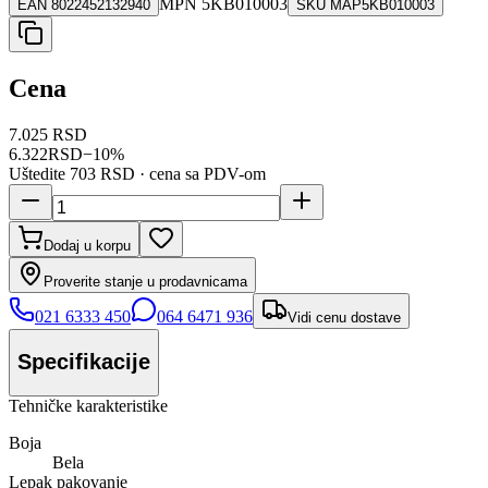
MPN
5KB010003
EAN
8022452132940
SKU
MAP5KB010003
Cena
7.025 RSD
6.322
RSD
−
10
%
Uštedite
703 RSD
· cena sa PDV-om
Dodaj u korpu
Proverite stanje u prodavnicama
021 6333 450
064 6471 936
Vidi cenu dostave
Specifikacije
Tehničke karakteristike
Boja
Bela
Lepak pakovanje