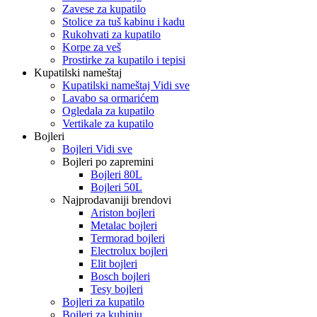
Zavese za kupatilo
Stolice za tuš kabinu i kadu
Rukohvati za kupatilo
Korpe za veš
Prostirke za kupatilo i tepisi
Kupatilski nameštaj
Kupatilski nameštaj Vidi sve
Lavabo sa ormarićem
Ogledala za kupatilo
Vertikale za kupatilo
Bojleri
Bojleri Vidi sve
Bojleri po zapremini
Bojleri 80L
Bojleri 50L
Najprodavaniji brendovi
Ariston bojleri
Metalac bojleri
Termorad bojleri
Electrolux bojleri
Elit bojleri
Bosch bojleri
Tesy bojleri
Bojleri za kupatilo
Bojleri za kuhinju