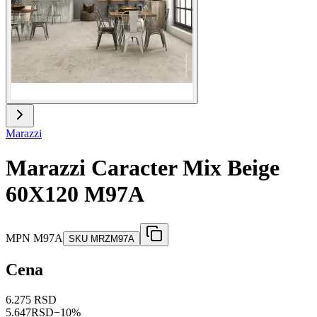
Marazzi
Marazzi Caracter Mix Beige
60X120 M97A
MPN
M97A
SKU
MRZM97A
Cena
6.275 RSD
5.647
RSD
−
10
%