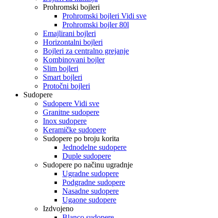
Prohromski bojleri
Prohromski bojleri Vidi sve
Prohromski bojler 80l
Emajlirani bojleri
Horizontalni bojleri
Bojleri za centralno grejanje
Kombinovani bojler
Slim bojleri
Smart bojleri
Protočni bojleri
Sudopere
Sudopere Vidi sve
Granitne sudopere
Inox sudopere
Keramičke sudopere
Sudopere po broju korita
Jednodelne sudopere
Duple sudopere
Sudopere po načinu ugradnje
Ugradne sudopere
Podgradne sudopere
Nasadne sudopere
Ugaone sudopere
Izdvojeno
Blanco sudopere