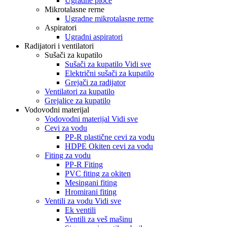
Ugradne ploče
Mikrotalasne rerne
Ugradne mikrotalasne rerne
Aspiratori
Ugradni aspiratori
Radijatori i ventilatori
Sušači za kupatilo
Sušači za kupatilo Vidi sve
Električni sušači za kupatilo
Grejači za radijator
Ventilatori za kupatilo
Grejalice za kupatilo
Vodovodni materijal
Vodovodni materijal Vidi sve
Cevi za vodu
PP-R plastične cevi za vodu
HDPE Okiten cevi za vodu
Fiting za vodu
PP-R Fiting
PVC fiting za okiten
Mesingani fiting
Hromirani fiting
Ventili za vodu Vidi sve
Ek ventili
Ventili za veš mašinu