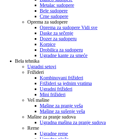
Metalac sudopere
Bele sudopere
Crne sudopere
Oprema za sudopere
Oprema za sudopere Vidi sve
Daske za sečenje
Dozer za sudoperu
Korpice
Drobilica za sudoperu
Ugradne kante za smeće
Bela tehnika
Ugradni setovi
Frižideri
Kombinovani frižideri
Frižideri sa jednim vratima
Ugradni frižideri
Mini frižideri
Veš mašine
Mašine za pranje veša
Mašine za sušenje veša
Mašine za pranje sudova
Ugradna mašina za pranje sudova
Rerne
Ugradne rerne