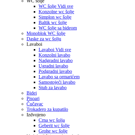
WC šolje
WC šolje Vidi sve
Konzolne wc šolje
Simplon wc šolje
Baltik wc šolje
WC šolje sa bideom
Monoblok WC šolje
Daske za wc šolju
Lavaboi
Lavaboi Vidi sve
Konzolni lavabo
Nadgradni lavabo
Ugradni lavabo
Podgradni lavabo
Lavabo sa ormarićem
Samostojeći lavabo
Stub za lavabo
Bidei
Pisoari
Čučavac
Trokadero za kupatilo
Izdvojeno
Crna wc šolja
Geberit wc šolje
Grohe wc šolje