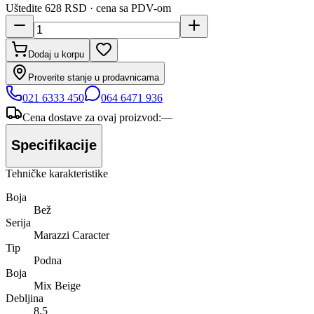
Uštedite
628 RSD
· cena sa PDV-om
Dodaj u korpu
Proverite stanje u prodavnicama
021 6333 450
064 6471 936
Cena dostave za ovaj proizvod:
—
Specifikacije
Tehničke karakteristike
Boja
Bež
Serija
Marazzi Caracter
Tip
Podna
Boja
Mix Beige
Debljina
8,5