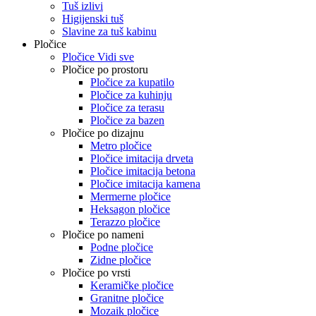
Tuš izlivi
Higijenski tuš
Slavine za tuš kabinu
Pločice
Pločice Vidi sve
Pločice po prostoru
Pločice za kupatilo
Pločice za kuhinju
Pločice za terasu
Pločice za bazen
Pločice po dizajnu
Metro pločice
Pločice imitacija drveta
Pločice imitacija betona
Pločice imitacija kamena
Mermerne pločice
Heksagon pločice
Terazzo pločice
Pločice po nameni
Podne pločice
Zidne pločice
Pločice po vrsti
Keramičke pločice
Granitne pločice
Mozaik pločice