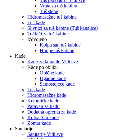
Tuš paravani - Vidi sve
Vrata za tuš kabinu
Tuš stene
Hidromasažne tuš kabine
Tuš kade
Slivnici za tuš kabine (Tuš kanalice)
Točkići za tuš kabine
Izdvojeno
Kolpa san tuš kabine
Huppe tuš kabine
Kade
Kade za kupatilo Vidi sve
Kade po obliku
Obične kade
Ugaone kade
Samostojeće kade
Tuš kade
Hidromasažne kade
Keramičke kade
Paravan za kadu
Dodatna oprema za kade
Kolpa San kade
Zomar kade
Sanitarije
Sanitarije Vidi sve