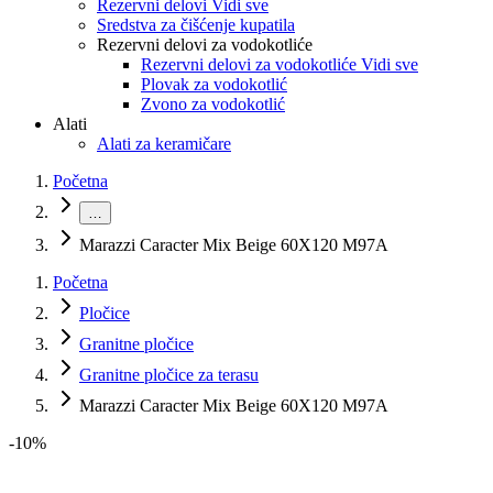
Rezervni delovi Vidi sve
Sredstva za čišćenje kupatila
Rezervni delovi za vodokotliće
Rezervni delovi za vodokotliće Vidi sve
Plovak za vodokotlić
Zvono za vodokotlić
Alati
Alati za keramičare
Početna
…
Marazzi Caracter Mix Beige 60X120 M97A
Početna
Pločice
Granitne pločice
Granitne pločice za terasu
Marazzi Caracter Mix Beige 60X120 M97A
-
10
%