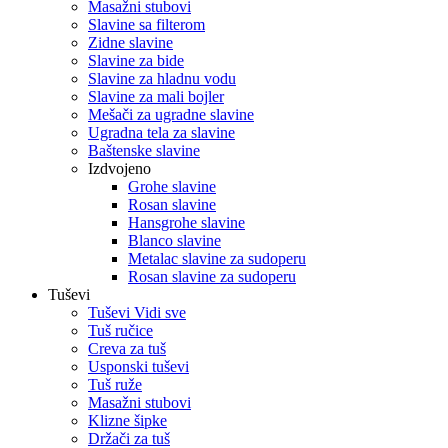
Masažni stubovi
Slavine sa filterom
Zidne slavine
Slavine za bide
Slavine za hladnu vodu
Slavine za mali bojler
Mešači za ugradne slavine
Ugradna tela za slavine
Baštenske slavine
Izdvojeno
Grohe slavine
Rosan slavine
Hansgrohe slavine
Blanco slavine
Metalac slavine za sudoperu
Rosan slavine za sudoperu
Tuševi
Tuševi Vidi sve
Tuš ručice
Creva za tuš
Usponski tuševi
Tuš ruže
Masažni stubovi
Klizne šipke
Držači za tuš