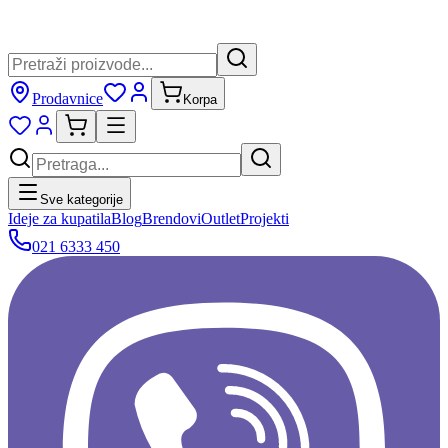
Prodavnice
Korpa
Sve kategorije
Ideje za kupatila
Blog
Brendovi
Outlet
Projekti
021 6333 450