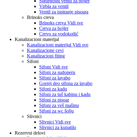
Sigurnosni ventil za bojler
Virbla za ventil
Ventil za ispiranje pisoara
Brinoks creva
Brinoks creva Vidi sve
Creva za bojler
Crevo za vodokotlić
Kanalizacioni materijal
Kanalizacioni materijal Vidi sve
Kanalizacione cevi
Kanalizacioni fiting
Sifoni
Sifoni Vidi sve
Sifoni za sudoperu
Sifoni za lavabo
Gornji deo sifona za lavabo
Sifoni za kadu
Sifoni za tuš kabinu i kadu
Sifoni za pisoar
Sifoni za veš mašinu
Sifoni za wc šolju
Slivnici
Slivnici Vidi sve
Slivnici za kupatilo
Rezervni delovi