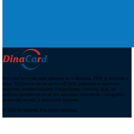
Sve cene na ovom sajtu iskazane su u dinarima. PDV je uračunat u
cenu. Trudimo se da svi proizvodi budu prikazani sa ispravnim
nazivima, karakteristikama, fotografijama i cenama. Ipak, ne
možemo garantovati da su sve navedene informacije i fotografije
proizvoda na sajtu u potpunosti ispravne.
© 2026 Kerametal. Sva prava zadržana.