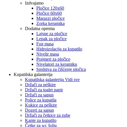
Izdvajamo
Pločice 120x60
Pločice 60x60
Marazzi pločice
Zorka keramika
Dodatna oprema
Lajsne za pločice
Lepak za pločice
Fug masa
Hidroizolacija za kupatilo
Nivelir masa
Prajmeri za pločice
Nivelatori za keramiku
Sredstva za čišćenje pločica
Kupatilska galanterija
Kupatilska galanterija Vidi sve
Držači za peškire
Držači za toalet papir
Držači za sapun
Police za kupatila
Kukice za peškire
Dozeri za sapun
Držači za četkice za zube
Kante za kupatilo
Četke za wc šolju