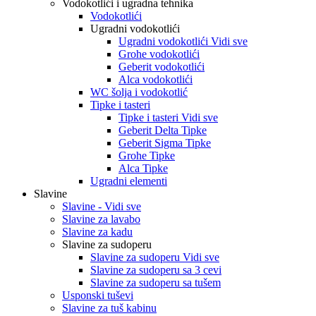
Vodokotlići i ugradna tehnika
Vodokotlići
Ugradni vodokotlići
Ugradni vodokotlići Vidi sve
Grohe vodokotlići
Geberit vodokotlići
Alca vodokotlići
WC šolja i vodokotlić
Tipke i tasteri
Tipke i tasteri Vidi sve
Geberit Delta Tipke
Geberit Sigma Tipke
Grohe Tipke
Alca Tipke
Ugradni elementi
Slavine
Slavine - Vidi sve
Slavine za lavabo
Slavine za kadu
Slavine za sudoperu
Slavine za sudoperu Vidi sve
Slavine za sudoperu sa 3 cevi
Slavine za sudoperu sa tušem
Usponski tuševi
Slavine za tuš kabinu