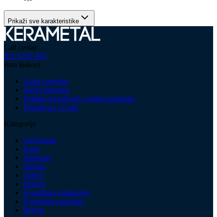
Prikaži sve karakteristike
Call centar
021 6333 450
Brzi linkovi
Uslovi prodaje
Način isporuke
Politika privatnosti i zaštita podataka
Prodaja na 12 rata
Kategorije
Tuš kabine
Kade
Sanitarije
Slavine
Tuševi
Pločice
Kupatilska galanterija
Kupatilski nameštaj
Bojleri