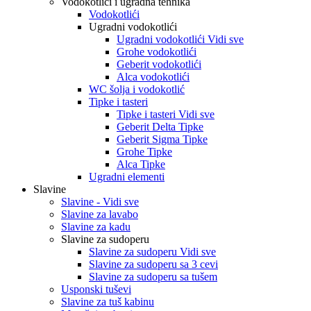
Vodokotlići i ugradna tehnika
Vodokotlići
Ugradni vodokotlići
Ugradni vodokotlići Vidi sve
Grohe vodokotlići
Geberit vodokotlići
Alca vodokotlići
WC šolja i vodokotlić
Tipke i tasteri
Tipke i tasteri Vidi sve
Geberit Delta Tipke
Geberit Sigma Tipke
Grohe Tipke
Alca Tipke
Ugradni elementi
Slavine
Slavine - Vidi sve
Slavine za lavabo
Slavine za kadu
Slavine za sudoperu
Slavine za sudoperu Vidi sve
Slavine za sudoperu sa 3 cevi
Slavine za sudoperu sa tušem
Usponski tuševi
Slavine za tuš kabinu