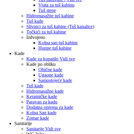
Vrata za tuš kabinu
Tuš stene
Hidromasažne tuš kabine
Tuš kade
Slivnici za tuš kabine (Tuš kanalice)
Točkići za tuš kabine
Izdvojeno
Kolpa san tuš kabine
Huppe tuš kabine
Kade
Kade za kupatilo Vidi sve
Kade po obliku
Obične kade
Ugaone kade
Samostojeće kade
Tuš kade
Hidromasažne kade
Keramičke kade
Paravan za kadu
Dodatna oprema za kade
Kolpa San kade
Zomar kade
Sanitarije
Sanitarije Vidi sve