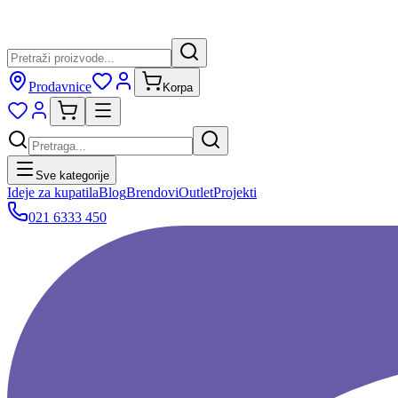
Prodavnice
Korpa
Sve kategorije
Ideje za kupatila
Blog
Brendovi
Outlet
Projekti
021 6333 450