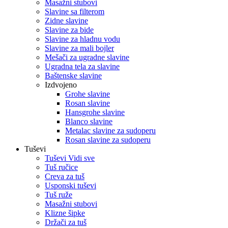
Masažni stubovi
Slavine sa filterom
Zidne slavine
Slavine za bide
Slavine za hladnu vodu
Slavine za mali bojler
Mešači za ugradne slavine
Ugradna tela za slavine
Baštenske slavine
Izdvojeno
Grohe slavine
Rosan slavine
Hansgrohe slavine
Blanco slavine
Metalac slavine za sudoperu
Rosan slavine za sudoperu
Tuševi
Tuševi Vidi sve
Tuš ručice
Creva za tuš
Usponski tuševi
Tuš ruže
Masažni stubovi
Klizne šipke
Držači za tuš