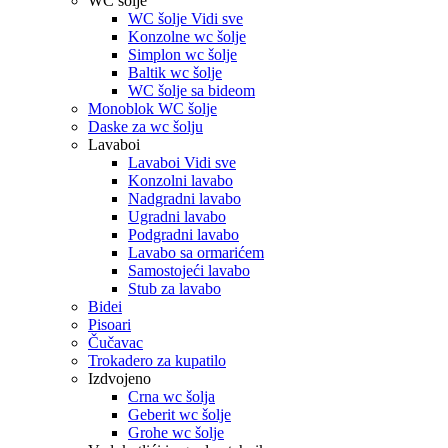
WC šolje
WC šolje Vidi sve
Konzolne wc šolje
Simplon wc šolje
Baltik wc šolje
WC šolje sa bideom
Monoblok WC šolje
Daske za wc šolju
Lavaboi
Lavaboi Vidi sve
Konzolni lavabo
Nadgradni lavabo
Ugradni lavabo
Podgradni lavabo
Lavabo sa ormarićem
Samostojeći lavabo
Stub za lavabo
Bidei
Pisoari
Čučavac
Trokadero za kupatilo
Izdvojeno
Crna wc šolja
Geberit wc šolje
Grohe wc šolje