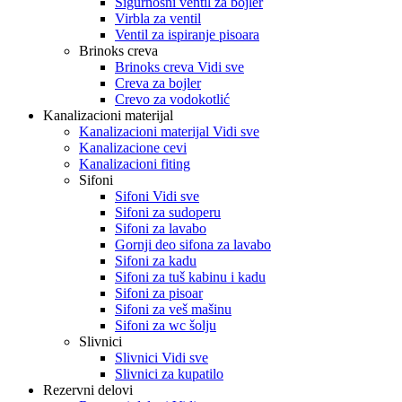
Sigurnosni ventil za bojler
Virbla za ventil
Ventil za ispiranje pisoara
Brinoks creva
Brinoks creva Vidi sve
Creva za bojler
Crevo za vodokotlić
Kanalizacioni materijal
Kanalizacioni materijal Vidi sve
Kanalizacione cevi
Kanalizacioni fiting
Sifoni
Sifoni Vidi sve
Sifoni za sudoperu
Sifoni za lavabo
Gornji deo sifona za lavabo
Sifoni za kadu
Sifoni za tuš kabinu i kadu
Sifoni za pisoar
Sifoni za veš mašinu
Sifoni za wc šolju
Slivnici
Slivnici Vidi sve
Slivnici za kupatilo
Rezervni delovi