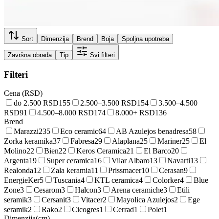
Sort
Dimenzija
Brend
Boja
Spoljna upotreba
Završna obrada
Tip
Svi filteri
Filteri
Cena (RSD)
do 2.500 RSD
155
2.500–3.500 RSD
154
3.500–4.500
RSD
91
4.500–8.000 RSD
174
8.000+ RSD
136
Brend
Marazzi
235
Eco ceramic
64
AB Azulejos benadresa
58
Zorka keramika
37
Fabresa
29
Alaplana
25
Mariner
25
El
Molino
22
Bien
22
Keros Ceramica
21
El Barco
20
Argenta
19
Super ceramica
16
Vilar Albaro
13
Navarti
13
Realonda
12
Zala keramia
11
Prissmacer
10
Cerasan
9
EnergieKer
5
Tuscania
4
KTL ceramica
4
Colorker
4
Blue
Zone
3
Cesarom
3
Halcon
3
Arena ceramiche
3
Etili
seramik
3
Cersanit
3
Vitacer
2
Mayolica Azulejos
2
Ege
seramik
2
Rako
2
Cicogres
1
Cerrad
1
Polet
1
Dimenzija
(
cm
)