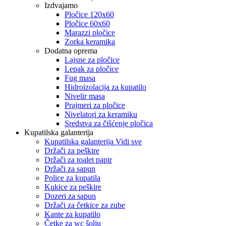
Izdvajamo
Pločice 120x60
Pločice 60x60
Marazzi pločice
Zorka keramika
Dodatna oprema
Lajsne za pločice
Lepak za pločice
Fug masa
Hidroizolacija za kupatilo
Nivelir masa
Prajmeri za pločice
Nivelatori za keramiku
Sredstva za čišćenje pločica
Kupatilska galanterija
Kupatilska galanterija Vidi sve
Držači za peškire
Držači za toalet papir
Držači za sapun
Police za kupatila
Kukice za peškire
Dozeri za sapun
Držači za četkice za zube
Kante za kupatilo
Četke za wc šolju