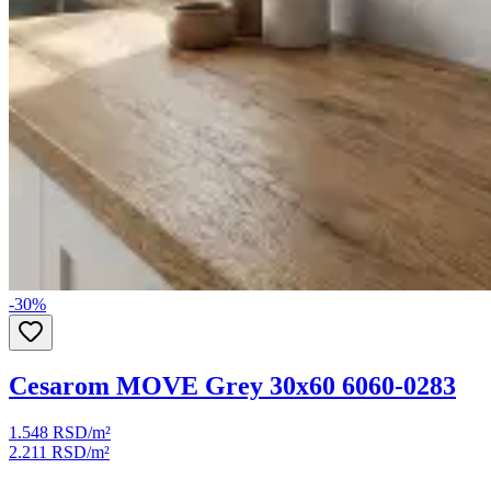
-
30
%
Cesarom MOVE Grey 30x60 6060-0283
1.548 RSD
/m²
2.211 RSD
/m²