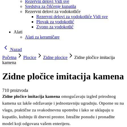
Rezervni delovi Vidi sve
Sredstva za čišćenje kupatila
Rezervni delovi za vodokotliće
Rezervni delovi za vodokotliće Vidi sve
Plovak za vodokotlić
Zvono za vodokotlić
Alati
Alati za keramičare
Nazad
Početna
Plocice
Zidne plocice
Zidne pločice imitacija
kamena
Zidne pločice imitacija kamena
710
proizvoda
Zidne pločice imitacija kamena
omogućavaju izgled prirodnog
kamena uz lakše održavanje i jednostavniju ugradnju. Otporne su na
vlagu, praktične za svakodnevnu upotrebu i lako se uklapaju u
kupatilo, kuhinju ili dnevni prostor. Istražite ponudu i pronađite
model koji odgovara vašem enterijeru.