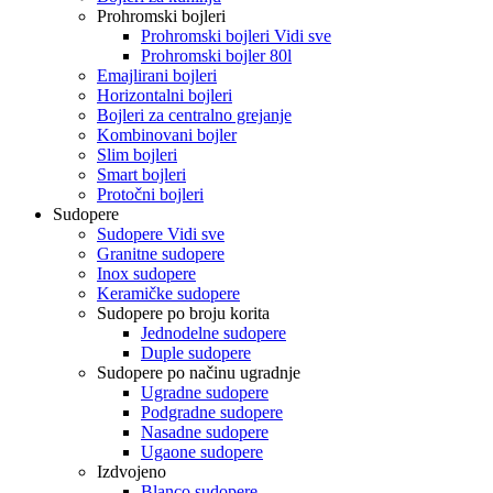
Prohromski bojleri
Prohromski bojleri Vidi sve
Prohromski bojler 80l
Emajlirani bojleri
Horizontalni bojleri
Bojleri za centralno grejanje
Kombinovani bojler
Slim bojleri
Smart bojleri
Protočni bojleri
Sudopere
Sudopere Vidi sve
Granitne sudopere
Inox sudopere
Keramičke sudopere
Sudopere po broju korita
Jednodelne sudopere
Duple sudopere
Sudopere po načinu ugradnje
Ugradne sudopere
Podgradne sudopere
Nasadne sudopere
Ugaone sudopere
Izdvojeno
Blanco sudopere