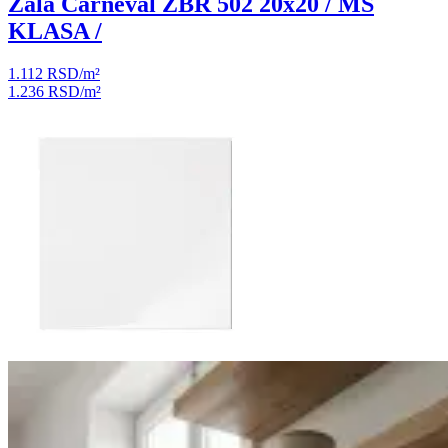
Zala Carneval ZBR 502 20x20 / MS
KLASA /
1.112 RSD
/m²
1.236 RSD
/m²