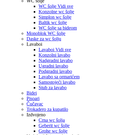
WC šolje
WC šolje Vidi sve
Konzolne wc šolje
Simplon wc šolje
Baltik wc šolje
WC šolje sa bideom
Monoblok WC šolje
Daske za wc šolju
Lavaboi
Lavaboi Vidi sve
Konzolni lavabo
Nadgradni lavabo
Ugradni lavabo
Podgradni lavabo
Lavabo sa ormarićem
Samostojeći lavabo
Stub za lavabo
Bidei
Pisoari
Čučavac
Trokadero za kupatilo
Izdvojeno
Crna wc šolja
Geberit wc šolje
Grohe wc šolje