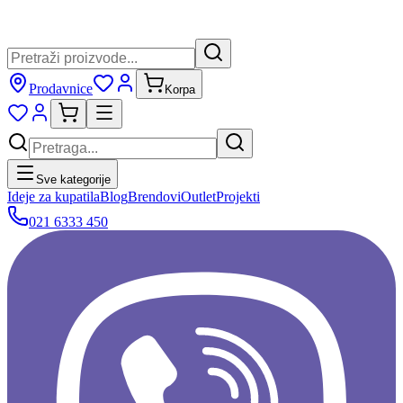
Prodavnice
Korpa
Sve kategorije
Ideje za kupatila
Blog
Brendovi
Outlet
Projekti
021 6333 450