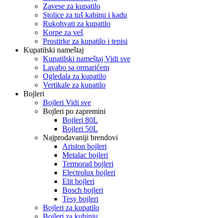
Zavese za kupatilo
Stolice za tuš kabinu i kadu
Rukohvati za kupatilo
Korpe za veš
Prostirke za kupatilo i tepisi
Kupatilski nameštaj
Kupatilski nameštaj Vidi sve
Lavabo sa ormarićem
Ogledala za kupatilo
Vertikale za kupatilo
Bojleri
Bojleri Vidi sve
Bojleri po zapremini
Bojleri 80L
Bojleri 50L
Najprodavaniji brendovi
Ariston bojleri
Metalac bojleri
Termorad bojleri
Electrolux bojleri
Elit bojleri
Bosch bojleri
Tesy bojleri
Bojleri za kupatilo
Bojleri za kuhinju