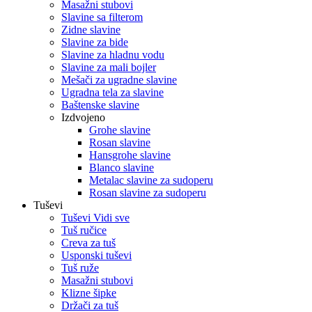
Masažni stubovi
Slavine sa filterom
Zidne slavine
Slavine za bide
Slavine za hladnu vodu
Slavine za mali bojler
Mešači za ugradne slavine
Ugradna tela za slavine
Baštenske slavine
Izdvojeno
Grohe slavine
Rosan slavine
Hansgrohe slavine
Blanco slavine
Metalac slavine za sudoperu
Rosan slavine za sudoperu
Tuševi
Tuševi Vidi sve
Tuš ručice
Creva za tuš
Usponski tuševi
Tuš ruže
Masažni stubovi
Klizne šipke
Držači za tuš