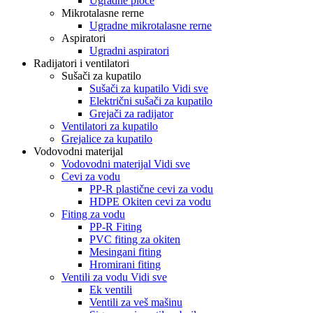
Ugradne ploče
Mikrotalasne rerne
Ugradne mikrotalasne rerne
Aspiratori
Ugradni aspiratori
Radijatori i ventilatori
Sušači za kupatilo
Sušači za kupatilo Vidi sve
Električni sušači za kupatilo
Grejači za radijator
Ventilatori za kupatilo
Grejalice za kupatilo
Vodovodni materijal
Vodovodni materijal Vidi sve
Cevi za vodu
PP-R plastične cevi za vodu
HDPE Okiten cevi za vodu
Fiting za vodu
PP-R Fiting
PVC fiting za okiten
Mesingani fiting
Hromirani fiting
Ventili za vodu Vidi sve
Ek ventili
Ventili za veš mašinu