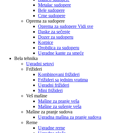
Metalac sudopere
Bele sudopere
Crne sudopere
Oprema za sudopere
Oprema za sudopere Vidi sve
Daske za sečenje
Dozer za sudoperu
Korpice
Drobilica za sudoperu
Ugradne kante za smeće
Bela tehnika
Ugradni setovi
Frižideri
Kombinovani frižideri
Frižideri sa jednim vratima
Ugradni frižideri
Mini frižideri
Veš mašine
Mašine za pranje veša
Mašine za sušenje veša
Mašine za pranje sudova
Ugradna mašina za pranje sudova
Rerne
Ugradne rerne