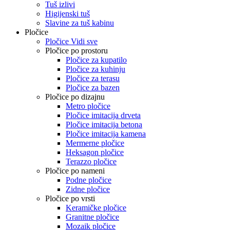
Tuš izlivi
Higijenski tuš
Slavine za tuš kabinu
Pločice
Pločice Vidi sve
Pločice po prostoru
Pločice za kupatilo
Pločice za kuhinju
Pločice za terasu
Pločice za bazen
Pločice po dizajnu
Metro pločice
Pločice imitacija drveta
Pločice imitacija betona
Pločice imitacija kamena
Mermerne pločice
Heksagon pločice
Terazzo pločice
Pločice po nameni
Podne pločice
Zidne pločice
Pločice po vrsti
Keramičke pločice
Granitne pločice
Mozaik pločice