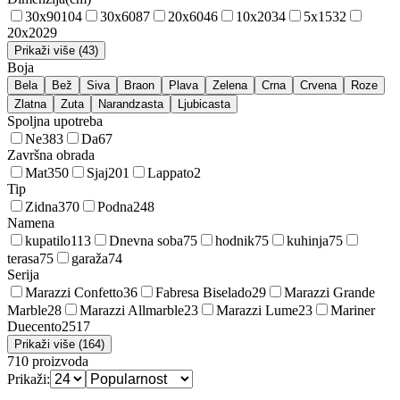
30x90
104
30x60
87
20x60
46
10x20
34
5x15
32
20x20
29
Prikaži više (43)
Boja
Bela
Bež
Siva
Braon
Plava
Zelena
Crna
Crvena
Roze
Zlatna
Zuta
Narandzasta
Ljubicasta
Spoljna upotreba
Ne
383
Da
67
Završna obrada
Mat
350
Sjaj
201
Lappato
2
Tip
Zidna
370
Podna
248
Namena
kupatilo
113
Dnevna soba
75
hodnik
75
kuhinja
75
terasa
75
garaža
74
Serija
Marazzi Confetto
36
Fabresa Biselado
29
Marazzi Grande
Marble
28
Marazzi Allmarble
23
Marazzi Lume
23
Mariner
Duecento25
17
Prikaži više (164)
710
proizvoda
Prikaži: