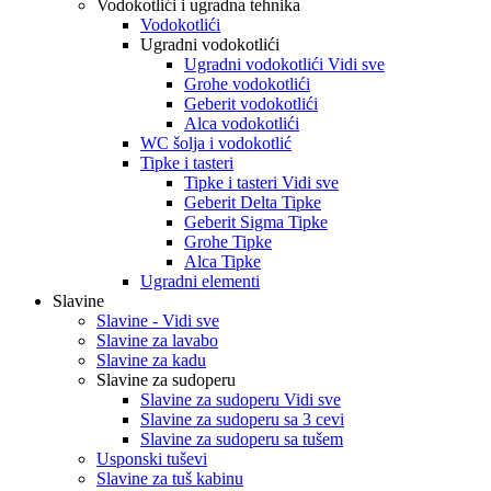
Vodokotlići i ugradna tehnika
Vodokotlići
Ugradni vodokotlići
Ugradni vodokotlići Vidi sve
Grohe vodokotlići
Geberit vodokotlići
Alca vodokotlići
WC šolja i vodokotlić
Tipke i tasteri
Tipke i tasteri Vidi sve
Geberit Delta Tipke
Geberit Sigma Tipke
Grohe Tipke
Alca Tipke
Ugradni elementi
Slavine
Slavine - Vidi sve
Slavine za lavabo
Slavine za kadu
Slavine za sudoperu
Slavine za sudoperu Vidi sve
Slavine za sudoperu sa 3 cevi
Slavine za sudoperu sa tušem
Usponski tuševi
Slavine za tuš kabinu