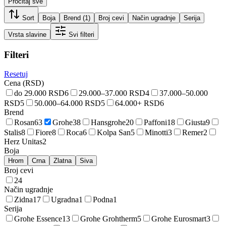
Pročitaj sve
Sort
Boja
Brend
(1)
Broj cevi
Način ugradnje
Serija
Vrsta slavine
Svi filteri
Filteri
Resetuj
Cena (RSD)
do 29.000 RSD
6
29.000–37.000 RSD
4
37.000–50.000
RSD
5
50.000–64.000 RSD
5
64.000+ RSD
6
Brend
Rosan
63
Grohe
38
Hansgrohe
20
Paffoni
18
Giusta
9
Stalis
8
Fiore
8
Roca
6
Kolpa San
5
Minotti
3
Remer
2
Herz Unitas
2
Boja
Hrom
Crna
Zlatna
Siva
Broj cevi
2
4
Način ugradnje
Zidna
17
Ugradna
1
Podna
1
Serija
Grohe Essence
13
Grohe Grohtherm
5
Grohe Eurosmart
3