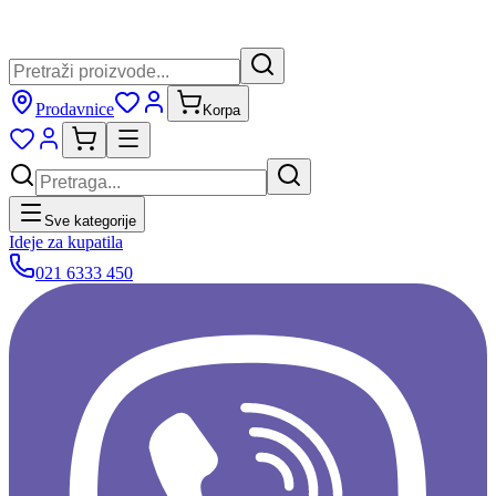
Prodavnice
Korpa
Sve kategorije
Ideje za kupatila
021 6333 450