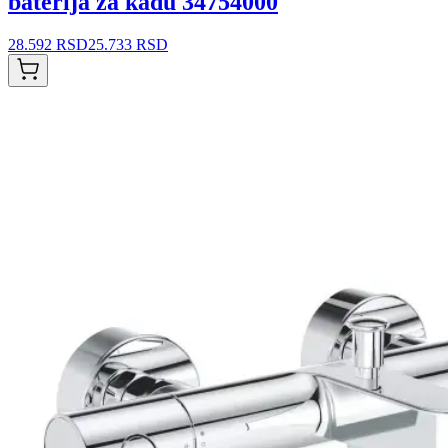
baterija za kadu 34754000
28.592 RSD
25.733 RSD