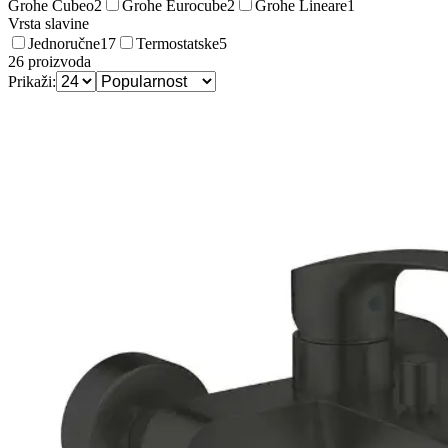
Grohe Cubeo
2
Grohe Eurocube
2
Grohe Lineare
1
Vrsta slavine
Jednoručne
17
Termostatske
5
26
proizvoda
Prikaži: