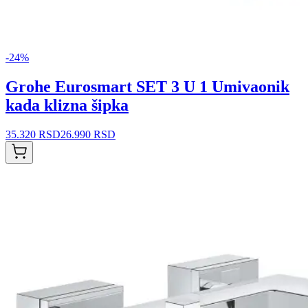
-
24
%
Grohe Eurosmart SET 3 U 1 Umivaonik
kada klizna šipka
35.320 RSD
26.990 RSD