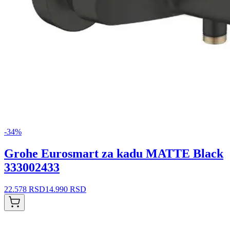
-
34
%
Grohe Eurosmart za kadu MATTE Black
333002433
22.578 RSD
14.990 RSD