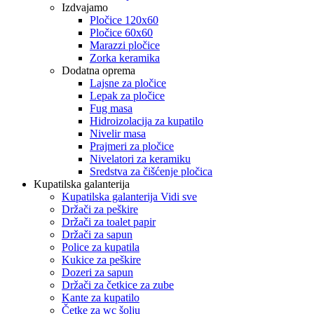
Izdvajamo
Pločice 120x60
Pločice 60x60
Marazzi pločice
Zorka keramika
Dodatna oprema
Lajsne za pločice
Lepak za pločice
Fug masa
Hidroizolacija za kupatilo
Nivelir masa
Prajmeri za pločice
Nivelatori za keramiku
Sredstva za čišćenje pločica
Kupatilska galanterija
Kupatilska galanterija Vidi sve
Držači za peškire
Držači za toalet papir
Držači za sapun
Police za kupatila
Kukice za peškire
Dozeri za sapun
Držači za četkice za zube
Kante za kupatilo
Četke za wc šolju