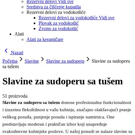
Rezervni delovi Vidi sve
Sredstva za čišćenje kupatila
Rezervni delovi za vodokotliće
Rezervni delovi za vodokotliće Vidi sve
Plovak za vodokotlić
Zvono za vodokotlić
Alati
Alati za keramičare
Nazad
Početna
Slavine
Slavine za sudoperu
Slavine za sudoperu
sa tušem
Slavine za sudoperu sa tušem
51
proizvoda
Slavine za sudoperu sa tušem
donose profesionalnu funkcionalnost
i izuzetnu fleksibilnost u vašu kuhinju, značajno olakšavajući pranje
velikog posuđa, punjenje posuda i ispiranje namirnica. One
predstavljaju moderan i praktičan izbor koji unapređuje
svakodnevne kuhinjske poslove. U našoj ponudi se nalaze slavine sa