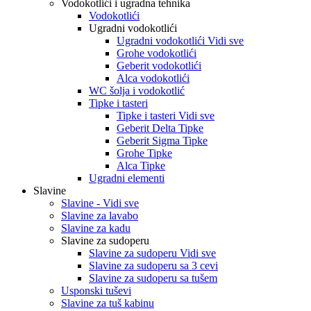
Vodokotlići i ugradna tehnika
Vodokotlići
Ugradni vodokotlići
Ugradni vodokotlići Vidi sve
Grohe vodokotlići
Geberit vodokotlići
Alca vodokotlići
WC šolja i vodokotlić
Tipke i tasteri
Tipke i tasteri Vidi sve
Geberit Delta Tipke
Geberit Sigma Tipke
Grohe Tipke
Alca Tipke
Ugradni elementi
Slavine
Slavine - Vidi sve
Slavine za lavabo
Slavine za kadu
Slavine za sudoperu
Slavine za sudoperu Vidi sve
Slavine za sudoperu sa 3 cevi
Slavine za sudoperu sa tušem
Usponski tuševi
Slavine za tuš kabinu