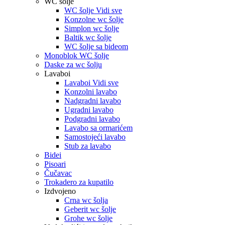
WC šolje
WC šolje Vidi sve
Konzolne wc šolje
Simplon wc šolje
Baltik wc šolje
WC šolje sa bideom
Monoblok WC šolje
Daske za wc šolju
Lavaboi
Lavaboi Vidi sve
Konzolni lavabo
Nadgradni lavabo
Ugradni lavabo
Podgradni lavabo
Lavabo sa ormarićem
Samostojeći lavabo
Stub za lavabo
Bidei
Pisoari
Čučavac
Trokadero za kupatilo
Izdvojeno
Crna wc šolja
Geberit wc šolje
Grohe wc šolje