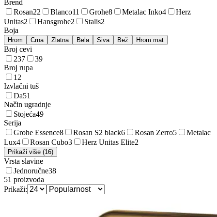
Brend
Rosan
22
Blanco
11
Grohe
8
Metalac Inko
4
Herz
Unitas
2
Hansgrohe
2
Stalis
2
Boja
Hrom
Crna
Zlatna
Bela
Siva
Bež
Hrom mat
Broj cevi
2
37
3
9
Broj rupa
1
2
Izvlačni tuš
Da
51
Način ugradnje
Stojeća
49
Serija
Grohe Essence
8
Rosan S2 black
6
Rosan Zerro
5
Metalac
Lux
4
Rosan Cubo
3
Herz Unitas Elite
2
Prikaži više (16)
Vrsta slavine
Jednoručne
38
51
proizvoda
Prikaži: