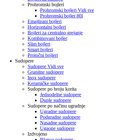
Prohromski bojleri
Prohromski bojleri Vidi sve
Prohromski bojler 80l
Emajlirani bojleri
Horizontalni bojleri
Bojleri za centralno grejanje
Kombinovani bojler
Slim bojleri
Smart bojleri
Protočni bojleri
Sudopere
Sudopere Vidi sve
Granitne sudopere
Inox sudopere
Keramičke sudopere
Sudopere po broju korita
Jednodelne sudopere
Duple sudopere
Sudopere po načinu ugradnje
Ugradne sudopere
Podgradne sudopere
Nasadne sudopere
Ugaone sudopere
Izdvojeno
Blanco sudopere