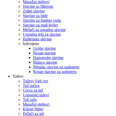
Masažni stubovi
Slavine sa filterom
Zidne slavine
Slavine za bide
Slavine za hladnu vodu
Slavine za mali bojler
Mešači za ugradne slavine
Ugradna tela za slavine
Baštenske slavine
Izdvojeno
Grohe slavine
Rosan slavine
Hansgrohe slavine
Blanco slavine
Metalac slavine za sudoperu
Rosan slavine za sudoperu
Tuševi
Tuševi Vidi sve
Tuš ručice
Creva za tuš
Usponski tuševi
Tuš ruže
Masažni stubovi
Klizne šipke
Držači za tuš