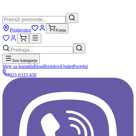
Prodavnice
Korpa
Sve kategorije
Ideje za kupatila
Blog
Brendovi
Outlet
Projekti
021 6333 450