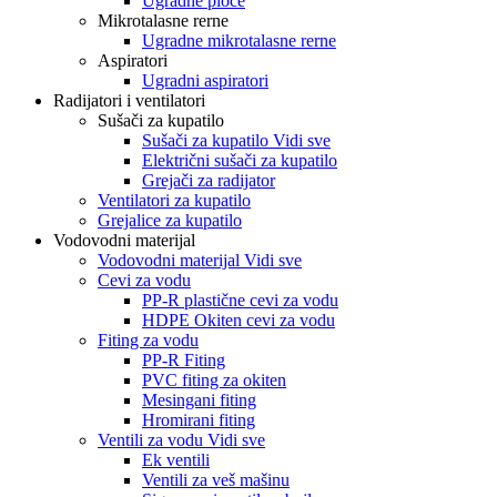
Ugradne ploče
Mikrotalasne rerne
Ugradne mikrotalasne rerne
Aspiratori
Ugradni aspiratori
Radijatori i ventilatori
Sušači za kupatilo
Sušači za kupatilo Vidi sve
Električni sušači za kupatilo
Grejači za radijator
Ventilatori za kupatilo
Grejalice za kupatilo
Vodovodni materijal
Vodovodni materijal Vidi sve
Cevi za vodu
PP-R plastične cevi za vodu
HDPE Okiten cevi za vodu
Fiting za vodu
PP-R Fiting
PVC fiting za okiten
Mesingani fiting
Hromirani fiting
Ventili za vodu Vidi sve
Ek ventili
Ventili za veš mašinu