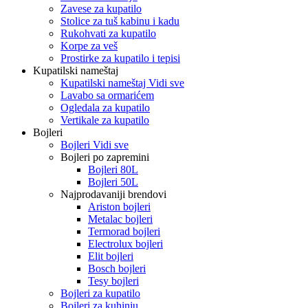
Zavese za kupatilo
Stolice za tuš kabinu i kadu
Rukohvati za kupatilo
Korpe za veš
Prostirke za kupatilo i tepisi
Kupatilski nameštaj
Kupatilski nameštaj Vidi sve
Lavabo sa ormarićem
Ogledala za kupatilo
Vertikale za kupatilo
Bojleri
Bojleri Vidi sve
Bojleri po zapremini
Bojleri 80L
Bojleri 50L
Najprodavaniji brendovi
Ariston bojleri
Metalac bojleri
Termorad bojleri
Electrolux bojleri
Elit bojleri
Bosch bojleri
Tesy bojleri
Bojleri za kupatilo
Bojleri za kuhinju