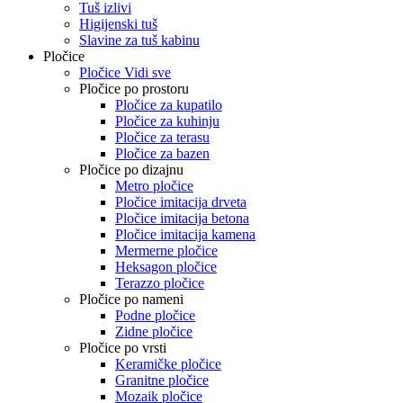
Tuš izlivi
Higijenski tuš
Slavine za tuš kabinu
Pločice
Pločice Vidi sve
Pločice po prostoru
Pločice za kupatilo
Pločice za kuhinju
Pločice za terasu
Pločice za bazen
Pločice po dizajnu
Metro pločice
Pločice imitacija drveta
Pločice imitacija betona
Pločice imitacija kamena
Mermerne pločice
Heksagon pločice
Terazzo pločice
Pločice po nameni
Podne pločice
Zidne pločice
Pločice po vrsti
Keramičke pločice
Granitne pločice
Mozaik pločice