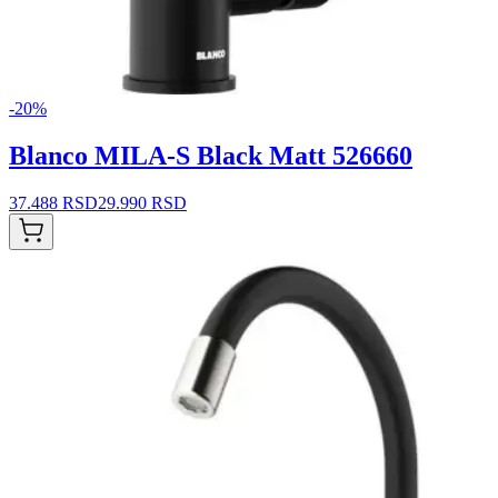
-
20
%
Blanco MILA-S Black Matt 526660
37.488 RSD
29.990 RSD