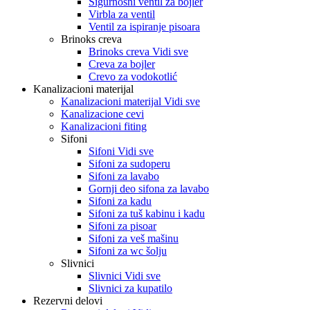
Sigurnosni ventil za bojler
Virbla za ventil
Ventil za ispiranje pisoara
Brinoks creva
Brinoks creva Vidi sve
Creva za bojler
Crevo za vodokotlić
Kanalizacioni materijal
Kanalizacioni materijal Vidi sve
Kanalizacione cevi
Kanalizacioni fiting
Sifoni
Sifoni Vidi sve
Sifoni za sudoperu
Sifoni za lavabo
Gornji deo sifona za lavabo
Sifoni za kadu
Sifoni za tuš kabinu i kadu
Sifoni za pisoar
Sifoni za veš mašinu
Sifoni za wc šolju
Slivnici
Slivnici Vidi sve
Slivnici za kupatilo
Rezervni delovi