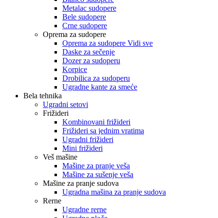
Metalac sudopere
Bele sudopere
Crne sudopere
Oprema za sudopere
Oprema za sudopere Vidi sve
Daske za sečenje
Dozer za sudoperu
Korpice
Drobilica za sudoperu
Ugradne kante za smeće
Bela tehnika
Ugradni setovi
Frižideri
Kombinovani frižideri
Frižideri sa jednim vratima
Ugradni frižideri
Mini frižideri
Veš mašine
Mašine za pranje veša
Mašine za sušenje veša
Mašine za pranje sudova
Ugradna mašina za pranje sudova
Rerne
Ugradne rerne