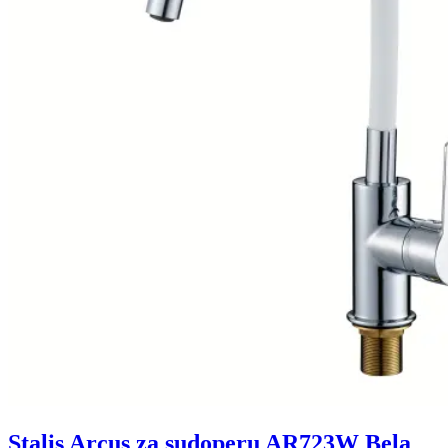
Stalis Arcus za sudoperu AR723W Bela