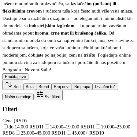
tušem renomiranih proizvođača, sa
izvlačećim (pull-out) ili
fleksibilnim crevom
i ručicom tuša koja često nudi više vrsta mlaza.
Dostupne su u različitim dizajnima – od elegantnih i minimalističkih
do modela sa
industrijskim izgledom
– i u popularnim završnim
obradama poput
hroma, crne mat ili brušenog čelika
. Od
standardnih modela do onih sa naprednim funkcijama, sve slavine za
sudoperu sa tušem, koje će vašu kuhinju učiniti praktičnijom i
modernijom, dobijate po najboljoj ceni na tržištu. Pogledajte online
ponudu slavina za sudoperu sa tušem i poručite ili nas posetite u
Beogradu i Novom Sadu!
Pročitaj sve
Sort
Boja
Brend
Broj cevi
Broj rupa
Izvlačni tuš
Način ugradnje
Svi filteri
Filteri
Cena (RSD)
do 14.000 RSD
11
14.000–19.000 RSD
11
19.000–25.000
RSD
8
25.000–45.000 RSD
11
45.000+ RSD
10