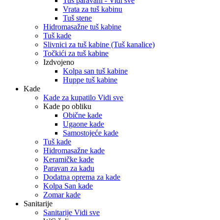
Tuš paravani - Vidi sve
Vrata za tuš kabinu
Tuš stene
Hidromasažne tuš kabine
Tuš kade
Slivnici za tuš kabine (Tuš kanalice)
Točkići za tuš kabine
Izdvojeno
Kolpa san tuš kabine
Huppe tuš kabine
Kade
Kade za kupatilo Vidi sve
Kade po obliku
Obične kade
Ugaone kade
Samostojeće kade
Tuš kade
Hidromasažne kade
Keramičke kade
Paravan za kadu
Dodatna oprema za kade
Kolpa San kade
Zomar kade
Sanitarije
Sanitarije Vidi sve