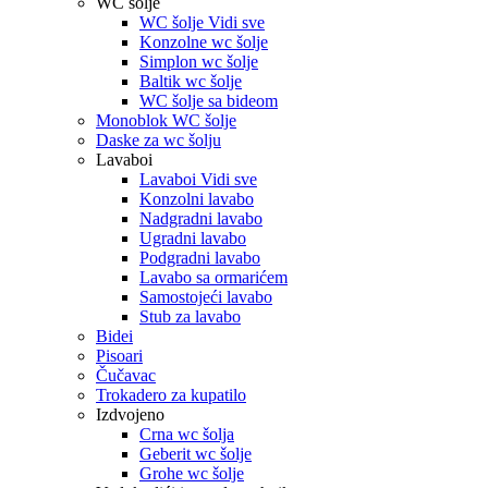
WC šolje
WC šolje Vidi sve
Konzolne wc šolje
Simplon wc šolje
Baltik wc šolje
WC šolje sa bideom
Monoblok WC šolje
Daske za wc šolju
Lavaboi
Lavaboi Vidi sve
Konzolni lavabo
Nadgradni lavabo
Ugradni lavabo
Podgradni lavabo
Lavabo sa ormarićem
Samostojeći lavabo
Stub za lavabo
Bidei
Pisoari
Čučavac
Trokadero za kupatilo
Izdvojeno
Crna wc šolja
Geberit wc šolje
Grohe wc šolje