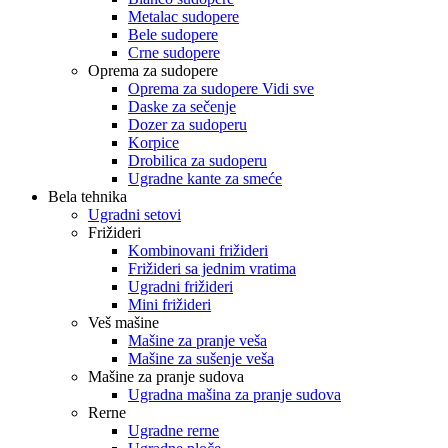
Metalac sudopere
Bele sudopere
Crne sudopere
Oprema za sudopere
Oprema za sudopere Vidi sve
Daske za sečenje
Dozer za sudoperu
Korpice
Drobilica za sudoperu
Ugradne kante za smeće
Bela tehnika
Ugradni setovi
Frižideri
Kombinovani frižideri
Frižideri sa jednim vratima
Ugradni frižideri
Mini frižideri
Veš mašine
Mašine za pranje veša
Mašine za sušenje veša
Mašine za pranje sudova
Ugradna mašina za pranje sudova
Rerne
Ugradne rerne