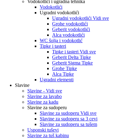
Vodokotlići i ugradna tehnika
Vodokotlići
Ugradni vodokotlići
Ugradni vodokotlići Vidi sve
Grohe vodokotlići
Geberit vodokotlići
Alca vodokotlići
WC šolja i vodokotlić
Tipke i tasteri
Tipke i tasteri Vidi sve
Geberit Delta Tipke
Geberit Sigma Tipke
Grohe Tipke
Alca Tipke
Ugradni elementi
Slavine
Slavine - Vidi sve
Slavine za lavabo
Slavine za kadu
Slavine za sudoperu
Slavine za sudoperu Vidi sve
Slavine za sudoperu sa 3 cevi
Slavine za sudoperu sa tušem
Usponski tuševi
Slavine za tuš kabinu