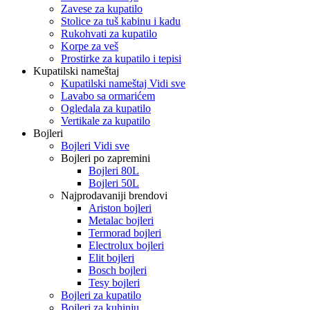
Zavese za kupatilo
Stolice za tuš kabinu i kadu
Rukohvati za kupatilo
Korpe za veš
Prostirke za kupatilo i tepisi
Kupatilski nameštaj
Kupatilski nameštaj Vidi sve
Lavabo sa ormarićem
Ogledala za kupatilo
Vertikale za kupatilo
Bojleri
Bojleri Vidi sve
Bojleri po zapremini
Bojleri 80L
Bojleri 50L
Najprodavaniji brendovi
Ariston bojleri
Metalac bojleri
Termorad bojleri
Electrolux bojleri
Elit bojleri
Bosch bojleri
Tesy bojleri
Bojleri za kupatilo
Bojleri za kuhinju