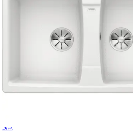
-
20
%