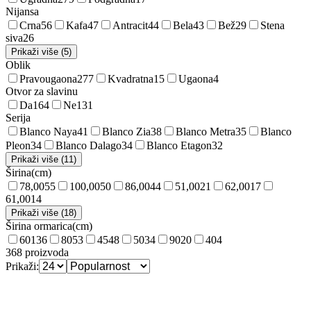
Nijansa
Crna
56
Kafa
47
Antracit
44
Bela
43
Bež
29
Stena
siva
26
Prikaži više (5)
Oblik
Pravougaona
277
Kvadratna
15
Ugaona
4
Otvor za slavinu
Da
164
Ne
131
Serija
Blanco Naya
41
Blanco Zia
38
Blanco Metra
35
Blanco
Pleon
34
Blanco Dalago
34
Blanco Etagon
32
Prikaži više (11)
Širina
(
cm
)
78,00
55
100,00
50
86,00
44
51,00
21
62,00
17
61,00
14
Prikaži više (18)
Širina ormarica
(
cm
)
60
136
80
53
45
48
50
34
90
20
40
4
368
proizvoda
Prikaži: