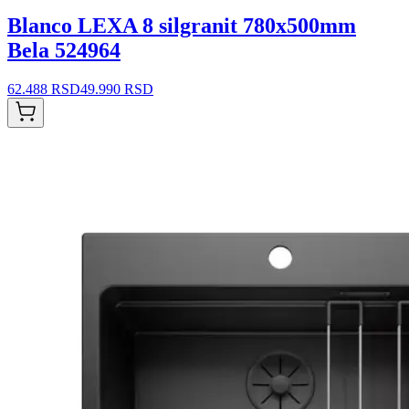
Blanco LEXA 8 silgranit 780x500mm
Bela 524964
62.488 RSD
49.990 RSD