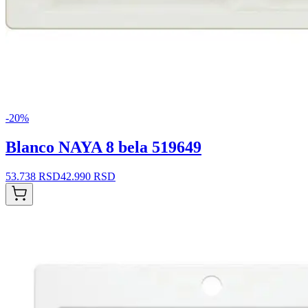
-
20
%
Blanco NAYA 8 bela 519649
53.738 RSD
42.990 RSD