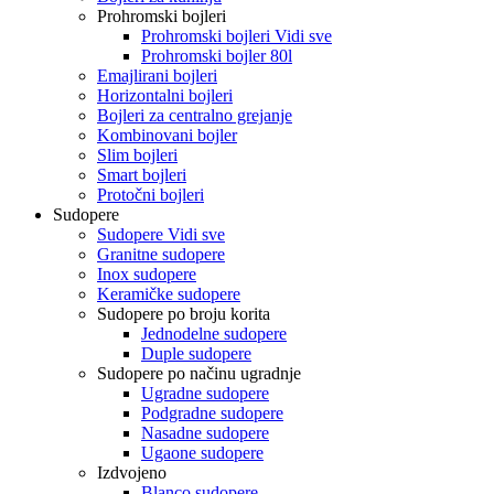
Prohromski bojleri
Prohromski bojleri Vidi sve
Prohromski bojler 80l
Emajlirani bojleri
Horizontalni bojleri
Bojleri za centralno grejanje
Kombinovani bojler
Slim bojleri
Smart bojleri
Protočni bojleri
Sudopere
Sudopere Vidi sve
Granitne sudopere
Inox sudopere
Keramičke sudopere
Sudopere po broju korita
Jednodelne sudopere
Duple sudopere
Sudopere po načinu ugradnje
Ugradne sudopere
Podgradne sudopere
Nasadne sudopere
Ugaone sudopere
Izdvojeno
Blanco sudopere