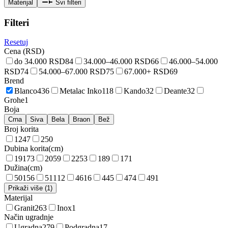
Materijal
Svi filteri
Filteri
Resetuj
Cena (RSD)
do 34.000 RSD
84
34.000–46.000 RSD
66
46.000–54.000
RSD
74
54.000–67.000 RSD
75
67.000+ RSD
69
Brend
Blanco
436
Metalac Inko
118
Kando
32
Deante
32
Grohe
1
Boja
Crna
Siva
Bela
Braon
Bež
Broj korita
1
247
2
50
Dubina korita
(
cm
)
19
173
20
59
22
53
18
9
17
1
Dužina
(
cm
)
50
156
51
112
46
16
44
5
47
4
49
1
Prikaži više (1)
Materijal
Granit
263
Inox
1
Način ugradnje
Ugradna
279
Podgradna
17