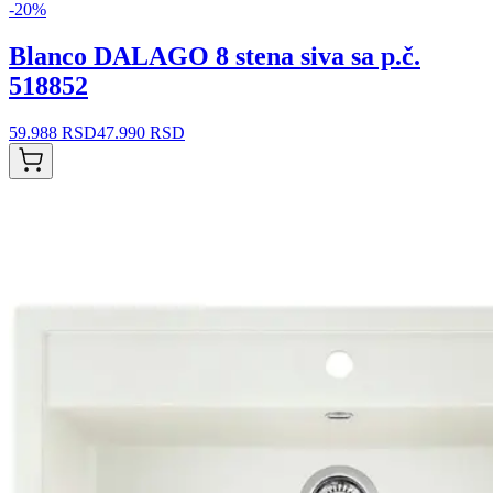
-
20
%
Blanco DALAGO 8 stena siva sa p.č.
518852
59.988 RSD
47.990 RSD