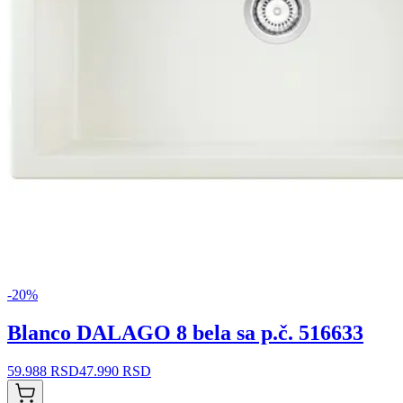
-
20
%
Blanco DALAGO 8 bela sa p.č. 516633
59.988 RSD
47.990 RSD