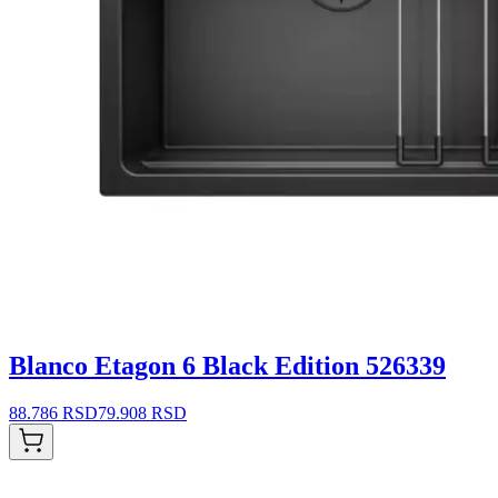
Blanco Etagon 6 Black Edition 526339
88.786 RSD
79.908 RSD