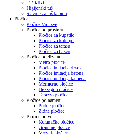
Tuš izlivi
Higijenski tuš
Slavine za tuš kabinu
Pločice
Pločice Vidi sve
Pločice po prostoru
Pločice za kupatilo
Pločice za kuhinju
Pločice za terasu
Pločice za bazen
Pločice po dizajnu
Metro pločice
Pločice imitacija drveta
Pločice imitacija betona
Pločice imitacija kamena
Mermerne pločice
Heksagon pločice
Terazzo pločice
Pločice po nameni
Podne pločice
Zidne pločice
Pločice po vrsti
Keramičke pločice
Granitne pločice
Mozaik pločice