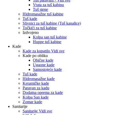
Tuš paravani - Vidi sve
Vrata za tuš kabinu
Tuš stene
Hidromasažne tuš kabine
Tuš kade
Slivnici za tuš kabine (Tuš kanalice)
Točkići za tuš kabine
Izdvojeno
Kolpa san tuš kabine
Huppe tuš kabine
Kade
Kade za kupatilo Vidi sve
Kade po obliku
Obične kade
Ugaone kade
Samostojeće kade
Tuš kade
Hidromasažne kade
Keramičke kade
Paravan za kadu
Dodatna oprema za kade
Kolpa San kade
Zomar kade
Sanitarije
Sanitarije Vidi sve