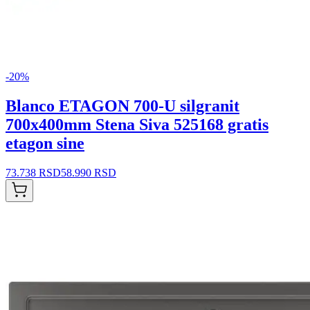
-
20
%
Blanco ETAGON 700-U silgranit
700x400mm Stena Siva 525168 gratis
etagon sine
73.738 RSD
58.990 RSD