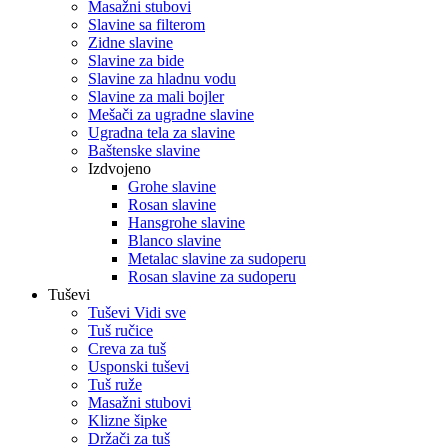
Masažni stubovi
Slavine sa filterom
Zidne slavine
Slavine za bide
Slavine za hladnu vodu
Slavine za mali bojler
Mešači za ugradne slavine
Ugradna tela za slavine
Baštenske slavine
Izdvojeno
Grohe slavine
Rosan slavine
Hansgrohe slavine
Blanco slavine
Metalac slavine za sudoperu
Rosan slavine za sudoperu
Tuševi
Tuševi Vidi sve
Tuš ručice
Creva za tuš
Usponski tuševi
Tuš ruže
Masažni stubovi
Klizne šipke
Držači za tuš