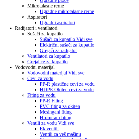
Ugradne ploče
Mikrotalasne rerne
Ugradne mikrotalasne rerne
Aspiratori
Ugradni aspiratori
Radijatori i ventilatori
Sušači za kupatilo
Sušači za kupatilo Vidi sve
Električni sušači za kupatilo
Grejači za radijator
Ventilatori za kupatilo
Grejalice za kupatilo
Vodovodni materijal
Vodovodni materijal Vidi sve
Cevi za vodu
PP-R plastične cevi za vodu
HDPE Okiten cevi za vodu
Fiting za vodu
PP-R Fiting
PVC fiting za okiten
Mesingani fiting
Hromirani fiting
Ventili za vodu Vidi sve
Ek ventili
Ventili za veš mašinu