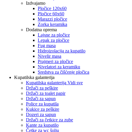
Izdvajamo
Pločice 120x60
Pločice 60x60
Marazzi pločice
Zorka keramika
Dodatna oprema
Lajsne za pločice
Lepak za pločice
Fug masa
Hidroizolacija za kupatilo
Nivelir masa
Prajmeri za pločice
Nivelatori za keramiku
Sredstva za čišćenje pločica
Kupatilska galanterija
Kupatilska galanterija Vidi sve
Držači za peškire
Držači za toalet papir
Držači za sapun
Police za kupatila
Kukice za peškire
Dozeri za sapun
Držači za četkice za zube
Kante za kupatilo
Četke za wc šolju