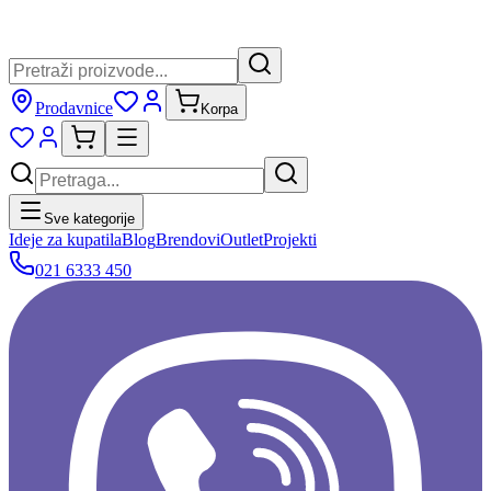
Prodavnice
Korpa
Sve kategorije
Ideje za kupatila
Blog
Brendovi
Outlet
Projekti
021 6333 450