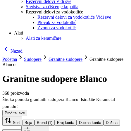
Rezervni delovi Vidi sve
Sredstva za čišćenje kupatila
Rezervni delovi za vodokotliće
Rezervni delovi za vodokotliće Vidi sve
Plovak za vodokotlić
Zvono za vodokotlić
Alati
Alati za keramičare
Nazad
Početna
Sudopere
Granitne sudopere
Granitne sudopere
Blanco
Granitne sudopere Blanco
368
proizvoda
Široka ponuda granitnih sudopera Blanco. Istražite Kerametal
ponudu!
Pročitaj sve
Sort
Boja
Brend
(1)
Broj korita
Dubina korita
Dužina