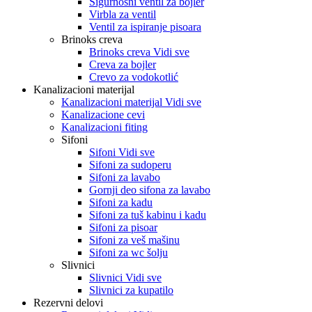
Sigurnosni ventil za bojler
Virbla za ventil
Ventil za ispiranje pisoara
Brinoks creva
Brinoks creva Vidi sve
Creva za bojler
Crevo za vodokotlić
Kanalizacioni materijal
Kanalizacioni materijal Vidi sve
Kanalizacione cevi
Kanalizacioni fiting
Sifoni
Sifoni Vidi sve
Sifoni za sudoperu
Sifoni za lavabo
Gornji deo sifona za lavabo
Sifoni za kadu
Sifoni za tuš kabinu i kadu
Sifoni za pisoar
Sifoni za veš mašinu
Sifoni za wc šolju
Slivnici
Slivnici Vidi sve
Slivnici za kupatilo
Rezervni delovi